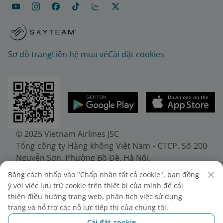
Sơ đồ trang
Liên hệ mua vé
Cài đặt cookies
© 2025 Vietnam Airlines JSC
Tổng công ty Hàng không Việt Nam - CTCP. Số 200
Nguyễn Sơn, Phường Bồ Đề, Hà Nội.
Điện thoại: (+84-24) 38272289. Fax: (+84-24)
Bằng cách nhấp vào "Chấp nhận tất cả cookie", bạn đồng
38722375
ý với việc lưu trữ cookie trên thiết bị của mình để cải
Giấy chứng nhận đăng ký doanh nghiệp, mã số
thiện điều hướng trang web, phân tích việc sử dụng
doanh nghiệp 0100107518, đăng ký lần đầu ngày
trang và hỗ trợ các nỗ lực tiếp thị của chúng tôi.
30/6/2010, đăng ký thay đổi lần thứ 10 ngày
Cài đặt cookie