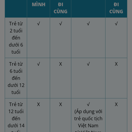
MÌNH
ĐI
ĐI
CÙNG
CÙNG
Trẻ từ
√
√
√
√
2 tuổi
đến
dưới 6
tuổi
Trẻ từ
√
X
√
X
6 tuổi
đến
dưới 12
tuổi
Trẻ từ
X
X
√
X
12 tuổi
(Áp dụng với
đến
trẻ quốc tịch
dưới 14
Việt Nam