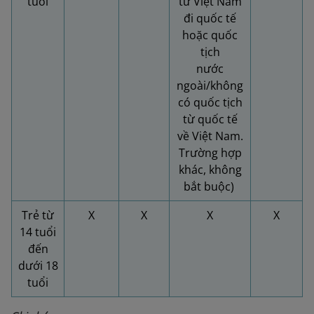
tuổi
từ Việt Nam
đi quốc tế
hoặc quốc
tịch
nước
ngoài/không
có quốc tịch
từ quốc tế
về Việt Nam.
Trường hợp
khác, không
bắt buộc)
Trẻ từ
X
X
X
X
14 tuổi
đến
dưới 18
tuổi