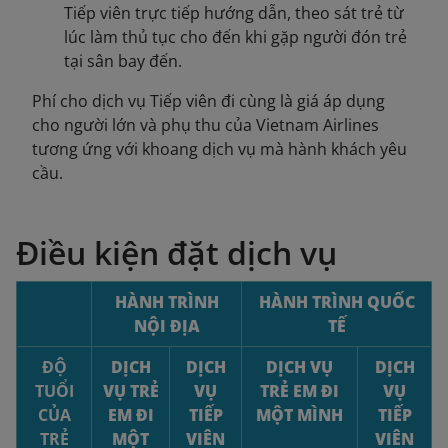
Tiếp viên trực tiếp hướng dẫn, theo sát trẻ từ
lúc làm thủ tục cho đến khi gặp người đón trẻ
tại sân bay đến.
Phí cho dịch vụ Tiếp viên đi cùng là giá áp dụng
cho người lớn và phụ thu của Vietnam Airlines
tương ứng với khoang dịch vụ mà hành khách yêu
cầu.
Điều kiện đặt dịch vụ
HÀNH TRÌNH
HÀNH TRÌNH QUỐC
NỘI ĐỊA
TẾ
ĐỘ
DỊCH
DỊCH
DỊCH VỤ
DỊCH
TUỔI
VỤ TRẺ
VỤ
TRẺ EM ĐI
VỤ
CỦA
EM ĐI
TIẾP
MỘT MÌNH
TIẾP
TRẺ
MỘT
VIÊN
VIÊN