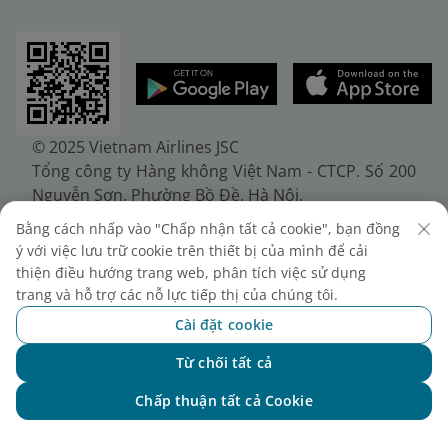
© 2025 Vietnam Airlines JSC
Tổng công ty Hàng không Việt Nam - CTCP. Số 200
Nguyễn Sơn, Phường Bồ Đề, Hà Nội.
Điện thoại: (+84-24) 38272289. Fax: (+84-24)
Bằng cách nhấp vào "Chấp nhận tất cả cookie", bạn đồng
38722375
ý với việc lưu trữ cookie trên thiết bị của mình để cải
Giấy chứng nhận đăng ký doanh nghiệp, mã số
thiện điều hướng trang web, phân tích việc sử dụng
doanh nghiệp 0100107518, đăng ký lần đầu ngày
trang và hỗ trợ các nỗ lực tiếp thị của chúng tôi.
30/6/2010, đăng ký thay đổi lần thứ 10 ngày
Cài đặt cookie
24/7/2025, cấp bởi Sở Tài chính Thành phố Hà Nội.
Từ chối tất cả
Chat với NEO
Chấp thuận tất cả Cookie