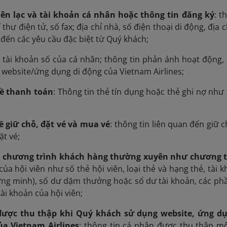
iên lạc và tài khoản cá nhân hoặc thông tin đăng ký
: t
ỉ thư điện tử, số fax; địa chỉ nhà, số điện thoại di động, địa 
 đến các yêu cầu đặc biệt từ Quý khách;
ề tài khoản số của cá nhân; thông tin phản ánh hoạt động,
 website/ứng dụng di động của Vietnam Airlines;
về thanh toán
: Thông tin thẻ tín dụng hoặc thẻ ghi nợ như 
về giữ chỗ, đặt vé và mua vé
: thông tin liên quan đến giữ 
ặt vé;
các chương trình khách hàng thường xuyên như chương 
của hội viên như số thẻ hội viên, loại thẻ và hạng thẻ, tài
ứng minh), số dư dặm thưởng hoặc số dư tài khoản, các phầ
ài khoản của hội viên;
 được thu thập khi Quý khách sử dụng website, ứng dụ
ủa Vietnam Airlines
: thông tin cá nhân được thu thập m