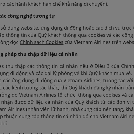
ỗ trợ các hành khách hạn chế khả năng di chuyển).
 các công nghệ tương tự
sử dụng website, ứng dụng di động hoặc các dịch vụ trực 
hập thông tin của Quý khách thông qua cookies và các công n
 lòng đọc
Chính sách Cookies
của Vietnam Airlines trên webs
g pháp thu thập dữ liệu cá nhân
nes thu thập các thông tin cá nhân nêu ở Điều 3 của Chí
dụng di động và các đại lý phòng vé khi Quý khách mua vé,
các ứng dụng di động của Vietnam Airlines; tương tác với 
c các kênh tương tác khác; khi Quý khách đăng ký nhận bản 
ưởng do Vietnam Airlines tổ chức; thông qua cookies và c
ể nhận được dữ liệu cá nhân của Quý khách từ các đơn vị t
am Airlines (nhân viên lữ hành, nhà cung cấp nền tảng, khác
p thuận cung cấp thông tin cá nhân đó cho Vietnam Airline
phủ.