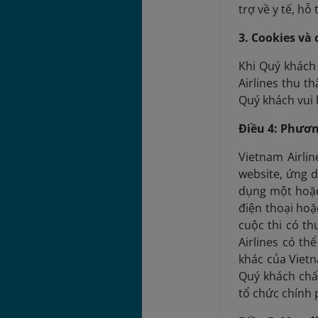
trợ về y tế, h
3. Cookies và
Khi Quý khách 
Airlines thu t
Quý khách vui
Điều 4: Phươn
Vietnam Airli
website, ứng 
dụng một hoặc 
điện thoại hoặ
cuộc thi có th
Airlines có th
khác của Vietn
Quý khách chấ
tổ chức chính 