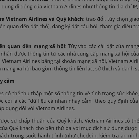
 dụng di động của Vietnam Airlines như thông tin địa chỉ IP
iữa Vietnam Airlines và Quý khách
: trao đổi, tùy chọn gia
liên quan đến đặt chỗ), đăng ký đặt câu hỏi, tham gia điều tr
liên quan đến mạng xã hội
: Tùy vào các cài đặt của mạn
ể nhận được thông tin từ các nhà cung cấp mạng xã hội của
a Vietnam Airlines bằng tại khoản mạng xã hội, Vietnam Airli
 mạng xã hội bao gồm thông tin liên lạc, sở thích và danh 
ạy cảm
es có thể thu thập một số thông tin về tình trạng sức khỏe
 coi là các "dữ liệu cá nhân nhạy cảm" theo quy định của
áp dụng đối với Vietnam Airlines.
ược sự chấp thuận của Quý khách, Vietnam Airlines có thể 
 của Quý khách cho bên thứ ba với mục đích sử dụng được
ách trong suốt hành trình (như check-in, kiểm tra an ninh