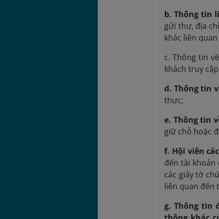
b.
Thông tin l
gửi thư, địa ch
khác liên quan
c. Thông tin v
khách truy cập
d.
Thông tin 
thực;
e. Thông tin 
giữ chỗ hoặc đ
f. Hội viên 
đến tài khoản 
các giấy tờ ch
liên quan đến t
g. Thông tin
thông khác c