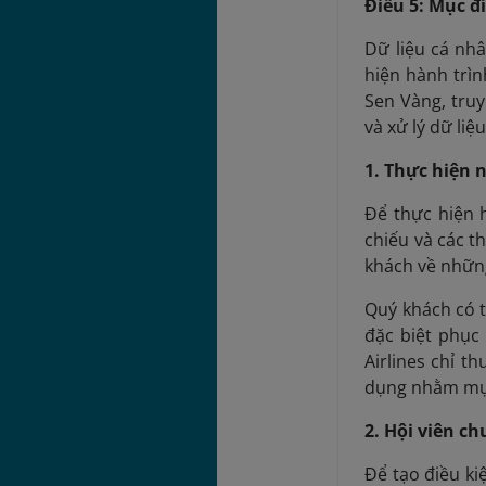
Điều 5: Mục đ
Dữ liệu cá nh
hiện hành trì
Sen Vàng, truy
và xử lý dữ li
1. Thực hiện 
Để thực hiện 
chiếu và các t
khách về những
Quý khách có t
đặc biệt phục
Airlines chỉ t
dụng nhằm mục
2. Hội viên c
Để tạo điều ki