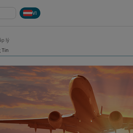
VI
p lý
 Tin