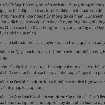
 Mật Thông Tin công bố trên website và ứng dụng di động n
ập, ghi, thiết lập, cấu trúc, lưu trữ, điều chỉnh hoặc sửa đổi
t hợp, hạn chế, xóa hoặc hủy thông tin cá nhân Quý khách 
 dụng dịch vụ, truy cập website, sử dụng ứng dụng di động
es. Chính sách Bảo Mật Thông Tin này cũng hướng dẫn Quý 
ệu cá nhân của mình.
es cam kết tuân thủ các nguyên tắc sau trong quá trình xử l
 nhân của Quý khách được xử lý một cách hợp pháp, công 
ụng;
 nhân của Quý khách được thu thập với mục đích cụ thể, r
đích đã nêu tại Chính sách này và phù hợp với quy định phá
nhân của Quý khách được lưu trữ một cách thích hợp và tro
y định pháp luật áp dụng;
nhân của Quý khách là chính xác, được cập nhật và các dữ li
xóa hoặc sửa kịp thời phù hợp với quy định pháp luật áp dụn