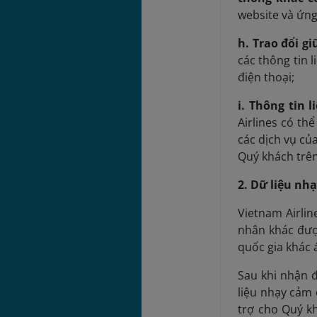
website và ứng
h. Trao đổi g
các thông tin 
điện thoại;
i. Thông tin 
Airlines có th
các dịch vụ củ
Quý khách trên
2. Dữ liệu nh
Vietnam Airlin
nhân khác được
quốc gia khác 
Sau khi nhận đ
liệu nhạy cảm
trợ cho Quý kh