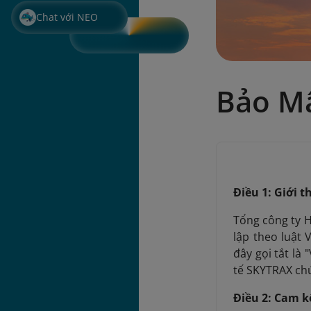
Chat với NEO
Bảo Mậ
Điều 1: Giới 
Tổng công ty H
lập theo luật
đây gọi tắt là
tế SKYTRAX ch
Điều 2: Cam k