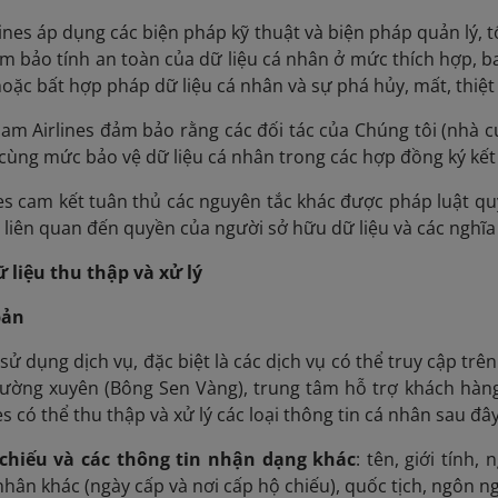
lines áp dụng các biện pháp kỹ thuật và biện pháp quản lý, 
 bảo tính an toàn của dữ liệu cá nhân ở mức thích hợp, ba
hoặc bất hợp pháp dữ liệu cá nhân và sự phá hủy, mất, thiệt
nam Airlines đảm bảo rằng các đối tác của Chúng tôi (nhà c
cùng mức bảo vệ dữ liệu cá nhân trong các hợp đồng ký kết 
es cam kết tuân thủ các nguyên tắc khác được pháp luật quy
h liên quan đến quyền của người sở hữu dữ liệu và các nghĩa
ữ liệu thu thập và xử lý
bản
sử dụng dịch vụ, đặc biệt là các dịch vụ có thể truy cập tr
ường xuyên (Bông Sen Vàng), trung tâm hỗ trợ khách hàng v
s có thể thu thập và xử lý các loại thông tin cá nhân sau đây
 chiếu và các thông tin nhận dạng khác
: tên, giới tính,
hân khác (ngày cấp và nơi cấp hộ chiếu), quốc tịch, ngôn n