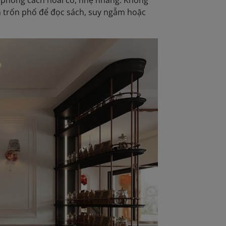
phong cách hoài cổ, nhẹ nhàng. Không
 trốn phố để đọc sách, suy ngẫm hoặc