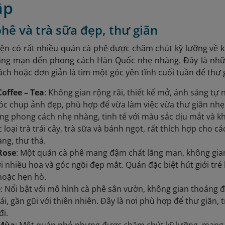
ập
hê và trà sữa đẹp, thư giãn
ện có rất nhiều quán cà phê được chăm chút kỹ lưỡng về kh
 lãng mạn đến phong cách Hàn Quốc nhẹ nhàng. Đây là nhữn
sách hoặc đơn giản là tìm một góc yên tĩnh cuối tuần để thư
offee – Tea
: Không gian rộng rãi, thiết kế mở, ánh sáng tự n
óc chụp ảnh đẹp, phù hợp để vừa làm việc vừa thư giãn nh
ng phong cách nhẹ nhàng, tinh tế với màu sắc dịu mắt và k
c loại trà trái cây, trà sữa và bánh ngọt, rất thích hợp cho 
ng, thư thả.
 Rose
: Một quán cà phê mang đậm chất lãng mạn, không gian
i nhiều hoa và góc ngồi đẹp mắt. Quán đặc biệt hút giới t
hoặc hẹn hò.
e
: Nổi bật với mô hình cà phê sân vườn, không gian thoáng 
hái, gần gũi với thiên nhiên. Đây là nơi phù hợp để thư giãn
đi.