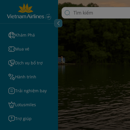
Khám Phá
Mua vé
Dịch vụ bổ trợ
Hành trình
Trải nghiệm bay
Lotusmiles
Trợ giúp