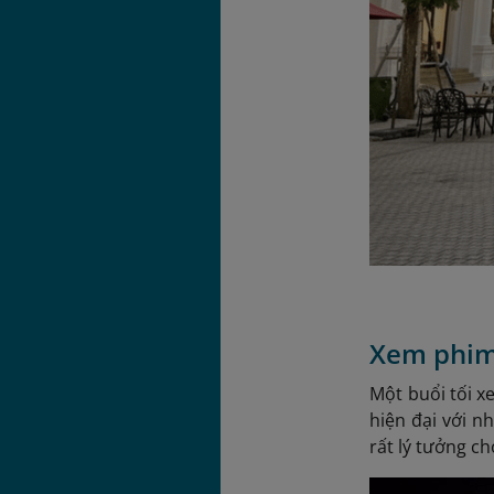
Xem phim
Một buổi tối x
hiện đại với n
rất lý tưởng c