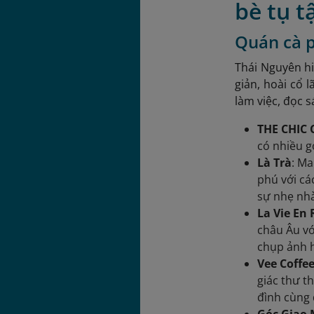
bè tụ t
Quán cà p
Thái Nguyên hi
giản, hoài cổ
làm việc, đọc 
THE CHIC C
có nhiều g
Là Trà
: Ma
phú với cá
sự nhẹ nhà
La Vie En
châu Âu vớ
chụp ảnh 
Vee Coffe
giác thư t
đình cùng 