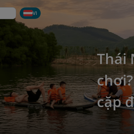
VI
Thái 
chơi?
cặp đ