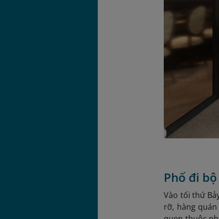
Phố đi b
Vào tối thứ Bả
rỡ, hàng quán
quen thuộc như