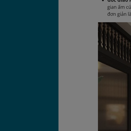
Góc Giao
gian ấm c
đơn giản l