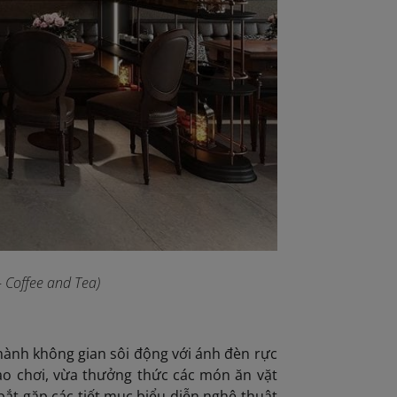
 Coffee and Tea)
thành không gian sôi động với ánh đèn rực
ạo chơi, vừa thưởng thức các món ăn vặt
ắt gặp các tiết mục biểu diễn nghệ thuật