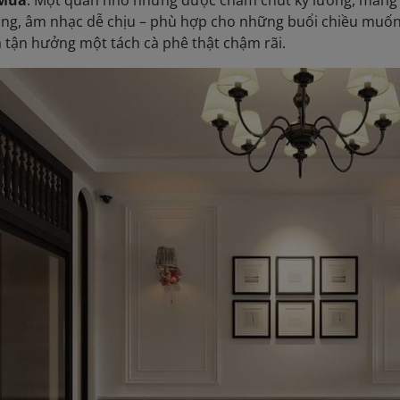
 Mùa
: Một quán nhỏ nhưng được chăm chút kỹ lưỡng, mang 
úng, âm nhạc dễ chịu – phù hợp cho những buổi chiều muốn
à tận hưởng một tách cà phê thật chậm rãi.