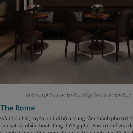
Quán cà phê La Vie En Rose (Nguồn: La Vie En Rose -
ộ The Rome
y và Chủ nhật, tuyến phố đi bộ ở trung tâm thành phố trở 
 san sát và nhiều hoạt động đường phố. Bạn có thể vừa d
 bánh tráng nướng, nem chua rán, trà chanh, hay đôi khi b