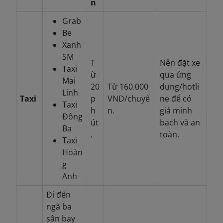
n
Grab
Be
Xanh
SM
T
Nên đặt xe
Taxi
ừ
qua ứng
Mai
20
Từ 160.000
dụng/hotli
Linh
Taxi
p
VND/chuyế
ne để có
Taxi
h
n.
giá minh
Đông
út
bạch và an
Ba
.
toàn.
Taxi
Hoàn
g
Anh
Đi đến
ngã ba
sân bay