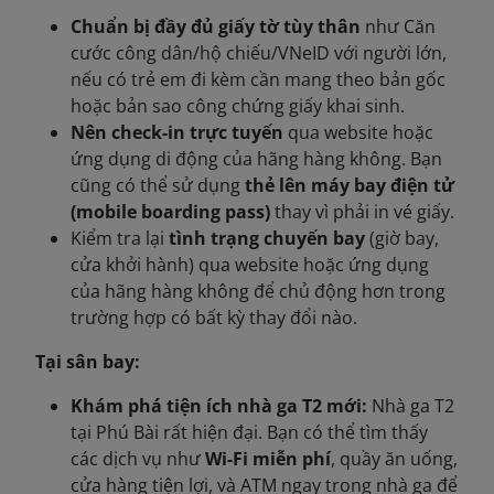
Chuẩn bị đầy đủ giấy tờ tùy thân
như Căn
cước công dân/hộ chiếu/VNeID với người lớn,
nếu có trẻ em đi kèm cần mang theo bản gốc
hoặc bản sao công chứng giấy khai sinh.
Nên check-in trực tuyến
qua website hoặc
ứng dụng di động của hãng hàng không. Bạn
cũng có thể sử dụng
thẻ lên máy bay điện tử
(mobile boarding pass)
thay vì phải in vé giấy.
Kiểm tra lại
tình trạng chuyến bay
(giờ bay,
cửa khởi hành) qua website hoặc ứng dụng
của hãng hàng không để chủ động hơn trong
trường hợp có bất kỳ thay đổi nào.
Tại sân bay:
Khám phá tiện ích nhà ga T2 mới:
Nhà ga T2
tại Phú Bài rất hiện đại. Bạn có thể tìm thấy
các dịch vụ như
Wi-Fi miễn phí
, quầy ăn uống,
cửa hàng tiện lợi, và ATM ngay trong nhà ga để