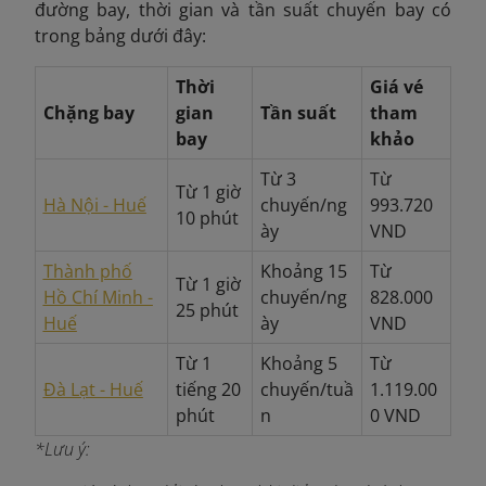
đường bay, thời gian và tần suất chuyến bay có
trong bảng dưới đây:
Thời
Giá vé
Chặng bay
gian
Tần suất
tham
bay
khảo
Từ 3
Từ
Từ 1 giờ
Hà Nội - Huế
chuyến/ng
993.720
10 phút
ày
VND
Thành phố
Khoảng 15
Từ
Từ 1 giờ
Hồ Chí Minh -
chuyến/ng
828.000
25 phút
Huế
ày
VND
Từ 1
Khoảng 5
Từ
Đà Lạt - Huế
tiếng 20
chuyến/tuầ
1.119.00
phút
n
0 VND
*Lưu ý: