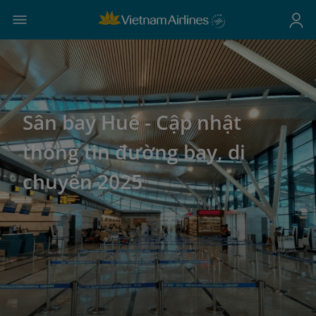
Sân bay Huế - Cập nhật
thông tin đường bay, di
chuyển 2025