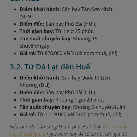
Điểm khởi hành:
Sân bay Tân Sơn Nhất
(SGN).
Điểm đến:
Sân bay Phú Bài (HUI).
Thời gian bay:
Từ 1 giờ 25 phút.
Tần suất chuyến bay:
Khoảng 15
chuyến/ngày.
Giá vé:
Từ 828.000 VND (đã gồm thuế, phí).
3.2. Từ Đà Lạt đến Huế
Điểm khởi hành:
Sân bay Quốc tế Liên
Khương (DLI).
Điểm đến:
Sân bay Phú Bài (HUI).
Thời gian bay:
Khoảng 1 giờ 20 phút.
Tần suất chuyến bay:
Khoảng 5 chuyến/tuần.
Giá vé:
Từ 1.119.000 VND (đã gồm thuế, phí).
Nếu bạn đã sẵn sàng khám phá Huế, hãy
đặt vé máy
bay đi Huế giá rẻ
ngay hôm nay để có cơ hội săn giá tốt