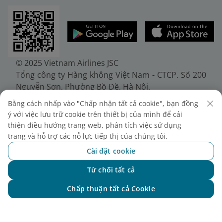
© 2025 Vietnam Airlines JSC
Tổng công ty Hàng không Việt Nam - CTCP. Số 200
Nguyễn Sơn, Phường Bồ Đề, Hà Nội.
Điện thoại: (+84-24) 38272289. Fax: (+84-24)
Bằng cách nhấp vào "Chấp nhận tất cả cookie", bạn đồng
38722375
ý với việc lưu trữ cookie trên thiết bị của mình để cải
Giấy chứng nhận đăng ký doanh nghiệp, mã số
thiện điều hướng trang web, phân tích việc sử dụng
doanh nghiệp 0100107518, đăng ký lần đầu ngày
trang và hỗ trợ các nỗ lực tiếp thị của chúng tôi.
30/6/2010, đăng ký thay đổi lần thứ 10 ngày
Cài đặt cookie
24/7/2025, cấp bởi Sở Tài chính Thành phố Hà Nội.
Từ chối tất cả
Chat với NEO
Chấp thuận tất cả Cookie