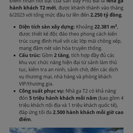
Điểm nhấn nổi bật của sân bay Phú Bài là
Nhà ga
hành khách T2 mới
, được khánh thành vào tháng
6/2023 với tổng mức đầu tư lên đến
2.250 tỷ đồng
.
Diện tích sàn xây dựng:
Khoảng
22.381 m²
,
được thiết kế độc đáo theo phong cách kiến
trúc cung đình Huế với các lớp mái chồng xếp,
mang đậm nét văn hóa truyền thống.
Cấu trúc:
Gồm
2 tầng
, tích hợp đầy đủ các
khu vực chức năng hiện đại từ sảnh làm thủ
tục, kiểm tra an ninh, sảnh chờ, đến các dịch
vụ thương mại, nhà hàng và phòng khách
VIP/thương gia.
Công suất phục vụ:
Nhà ga T2 có khả năng
đón
5 triệu hành khách mỗi năm
(bao gồm 4
triệu khách nội địa và 1 triệu khách quốc tế),
đáp ứng tối đa
2.500 hành khách mỗi giờ cao
điểm
.