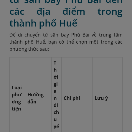
các địa điểm trong
thành phố Huế
Để di chuyển từ sân bay Phú Bài về trung tâm
thành phố Huế, bạn có thể chọn một trong các
phương thức sau:
T
h
ời
gi
Loại
a
phư
Hướng
n
Chi phí
Lưu ý
ơng
dẫn
di
tiện
ch
u
yể