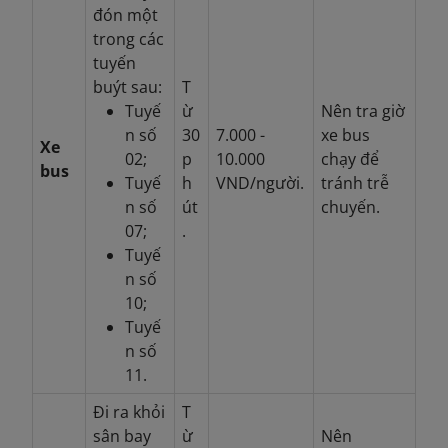
đón một
trong các
tuyến
buýt sau:
T
Tuyế
ừ
Nên tra giờ
n số
30
7.000 -
xe bus
Xe
02;
p
10.000
chạy để
bus
Tuyế
h
VND/người.
tránh trễ
n số
út
chuyến.
07;
.
Tuyế
n số
10;
Tuyế
n số
11.
Đi ra khỏi
T
sân bay
ừ
Nên