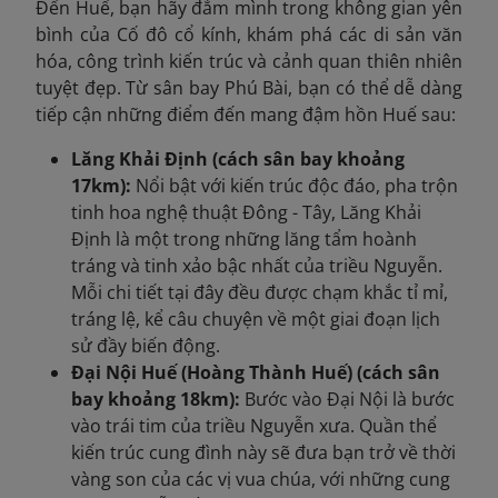
Đến Huế, bạn hãy đắm mình trong không gian yên
bình của Cố đô cổ kính, khám phá các di sản văn
hóa, công trình kiến trúc và cảnh quan thiên nhiên
tuyệt đẹp. Từ sân bay Phú Bài, bạn có thể dễ dàng
tiếp cận những điểm đến mang đậm hồn Huế sau:
Lăng Khải Định (cách sân bay khoảng
17km):
Nổi bật với kiến trúc độc đáo, pha trộn
tinh hoa nghệ thuật Đông - Tây, Lăng Khải
Định là một trong những lăng tẩm hoành
tráng và tinh xảo bậc nhất của triều Nguyễn.
Mỗi chi tiết tại đây đều được chạm khắc tỉ mỉ,
tráng lệ, kể câu chuyện về một giai đoạn lịch
sử đầy biến động.
Đại Nội Huế (Hoàng Thành Huế) (cách sân
bay khoảng 18km):
Bước vào Đại Nội là bước
vào trái tim của triều Nguyễn xưa. Quần thể
kiến trúc cung đình này sẽ đưa bạn trở về thời
vàng son của các vị vua chúa, với những cung