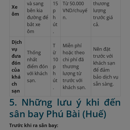
và sang
15
Từ 50.000
thương
Xe
bên kia
p
VND/chuyế
lượng
ôm
đường để
h
n.
trước giá
bắt xe
út
cả.
ôm
.
Dịch
T
Miễn phí
vụ
Nên đặt
Thống
ừ
hoặc theo
đưa
trước với
nhất
10
chi phí đã
đón
khách sạn
điểm đón
p
thương
của
để đảm
với khách
h
lượng từ
khá
bảo dịch vụ
sạn.
út
trước với
ch
sẵn sàng.
.
khách sạn.
sạn
5. Những lưu ý khi đến
sân bay Phú Bài (Huế)
Trước khi ra sân bay: