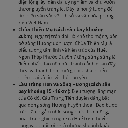
điện lộng lẫy, đền đài uy nghiêm và khu vườn
thượng uyển tráng lệ. Đây là nơi lý tưởng để
tìm hiểu sâu sắc về lịch sử và văn hóa phong
kiến Việt Nam.
Chùa Thiên Mụ (cách sân bay khoảng
20km):
Ngự trị trên đồi Hà Khê thơ mộng, bên
bờ sông Hương uốn lượn, Chùa Thiên Mụ là
biểu tượng tâm linh và kiến trúc của Huế.
Ngọn Tháp Phước Duyên 7 tầng sừng sững là
điểm nhấn, tạo nên bức tranh cảnh quan đầy
thi vị và thanh tịnh, mời gọi du khách đến
chiêm bái và tìm về chốn an yên.
Cầu Tràng Tiền và Sông Hương (cách sân
bay khoảng 15 - 16km):
Biểu tượng lãng mạn
của Cố đô, Cầu Tràng Tiền duyên dáng bắc
qua dòng sông Hương huyền thoại. Dạo bước
trên cầu, ngắm nhìn sông nước thơ mộng,
hoặc trải nghiệm nghe ca Huế trên thuyền
rồng vào buổi tối sẽ là những khoảnh khắc