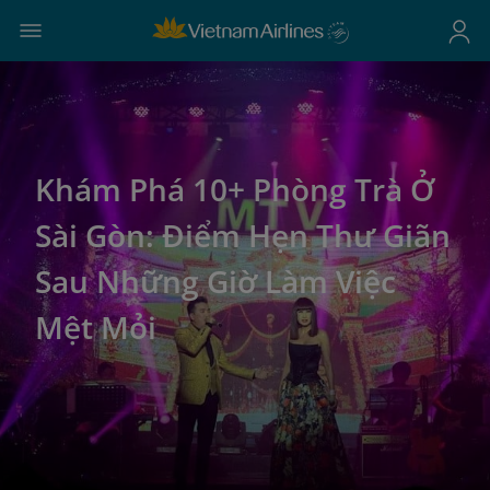
Khám Phá 10+ Phòng Trà Ở
Sài Gòn: Điểm Hẹn Thư Giãn
Sau Những Giờ Làm Việc
Mệt Mỏi