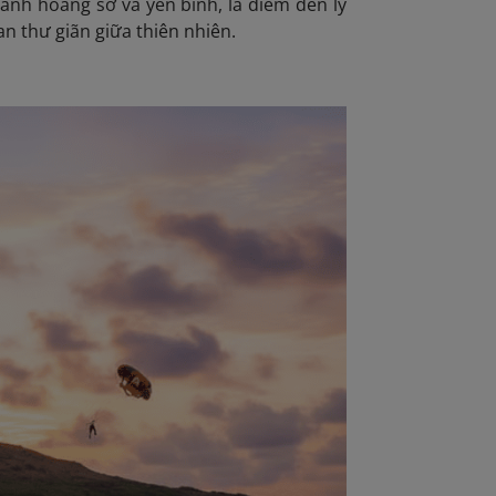
nh hoang sơ và yên bình, là điểm đến lý
n thư giãn giữa thiên nhiên.