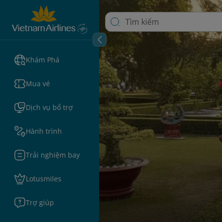
Khám Phá
Mua vé
Dịch vụ bổ trợ
Hành trình
Trải nghiệm bay
Lotusmiles
Trợ giúp