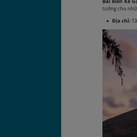
Bãi biển Kê G
tưởng cho nhữn
Địa chỉ:
Tâ