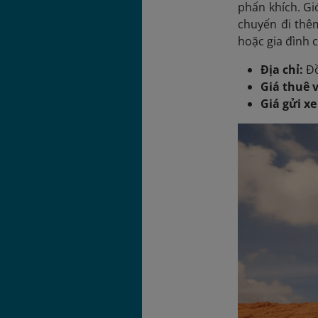
phấn khích. Gi
chuyến đi thê
hoặc gia đình 
Địa chỉ:
Đồ
Giá thuê 
Giá gửi x