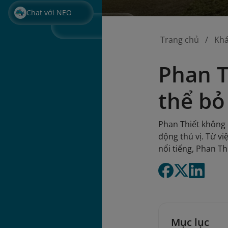
Chat với NEO
Trang chủ
Kh
Phan T
thể bỏ 
Phan Thiết không 
động thú vị. Từ v
nổi tiếng, Phan Th
Mục lục