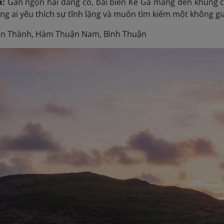
à:
Gần ngọn hải đăng cổ, bãi biển Kê Gà mang đến khung cả
g ai yêu thích sự tĩnh lặng và muốn tìm kiếm một không gia
n Thành, Hàm Thuận Nam, Bình Thuận