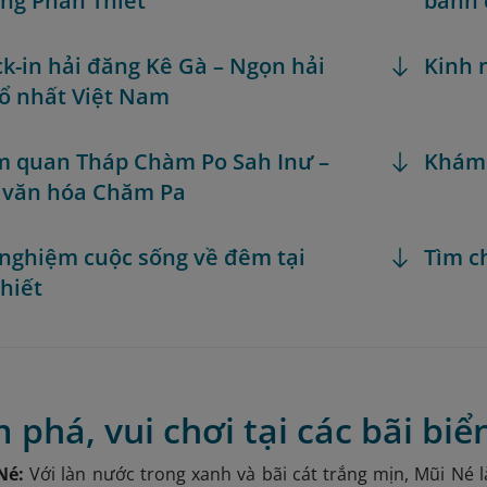
òng Phan Thiết
bánh 
ck-in hải đăng Kê Gà – Ngọn hải
Kinh 
ổ nhất Việt Nam
m quan Tháp Chàm Po Sah Inư –
Khám
h văn hóa Chăm Pa
i nghiệm cuộc sống về đêm tại
Tìm c
hiết
 phá, vui chơi tại các bãi biể
 Né:
Với làn nước trong xanh và bãi cát trắng mịn, Mũi Né 