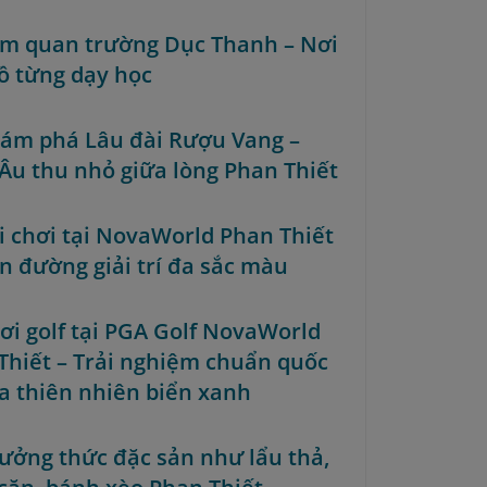
am quan trường Dục Thanh – Nơi
ồ từng dạy học
hám phá Lâu đài Rượu Vang –
Âu thu nhỏ giữa lòng Phan Thiết
ui chơi tại NovaWorld Phan Thiết
ên đường giải trí đa sắc màu
hơi golf tại PGA Golf NovaWorld
Thiết – Trải nghiệm chuẩn quốc
ữa thiên nhiên biển xanh
hưởng thức đặc sản như lẩu thả,