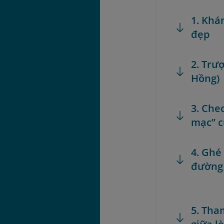
1. Khá
đẹp
2. Trượ
Hồng)
3. Chec
mạc” c
4. Ghé
đường 
5. Tha