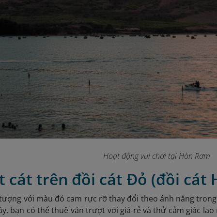
Hoạt động vui chơi tại Hòn Rơm
t cát trên đồi cát Đỏ (đồi cát
 tượng với màu đỏ cam rực rỡ thay đổi theo ánh nắng tron
đây, bạn có thể thuê ván trượt với giá rẻ và thử cảm giác la