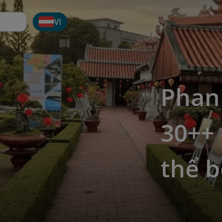
VI
Phan 
30++
thể b