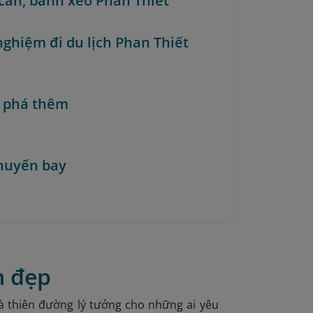
căn, bánh xèo Phan Thiết
nghiệm đi du lịch Phan Thiết
 phá thêm
huyến bay
n đẹp
là thiên đường lý tưởng cho những ai yêu