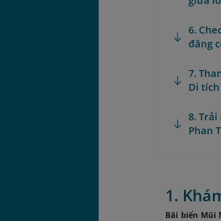
giữa l
6. Che
đăng c
7. Tha
Di tíc
8. Trả
Phan T
1. Khám
Bãi biển Mũi