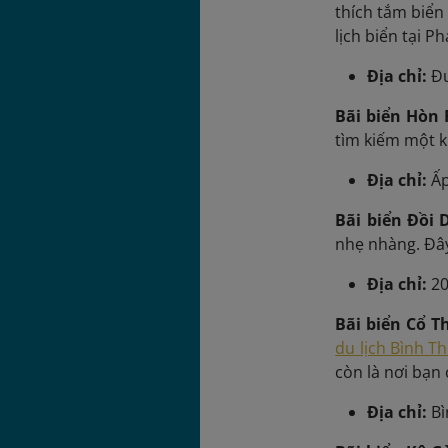
thích tắm biển
lịch biển tại Ph
Địa chỉ:
Đư
Bãi biển Hòn
tìm kiếm một k
Địa chỉ:
Ấp
Bãi biển Đồi
nhẹ nhàng. Đây
Địa chỉ:
20
Bãi biển Cổ T
du lịch Bình T
còn là nơi bạn
Địa chỉ:
Bì