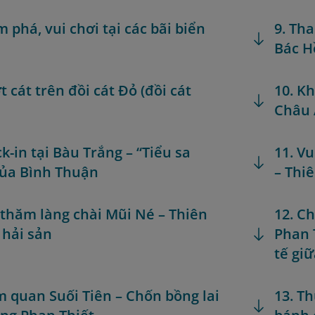
m phá, vui chơi tại các bãi biển
9. Th
Bác H
t cát trên đồi cát Đỏ (đồi cát
10. K
Châu 
k-in tại Bàu Trắng – “Tiểu sa
11. V
ủa Bình Thuận
– Thi
 thăm làng chài Mũi Né – Thiên
12. C
hải sản
Phan 
tế gi
m quan Suối Tiên – Chốn bồng lai
13. T