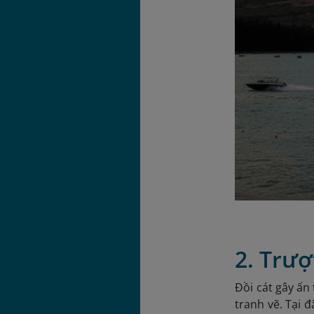
2. Trượ
Đồi cát gây ấn
tranh vẽ. Tại 