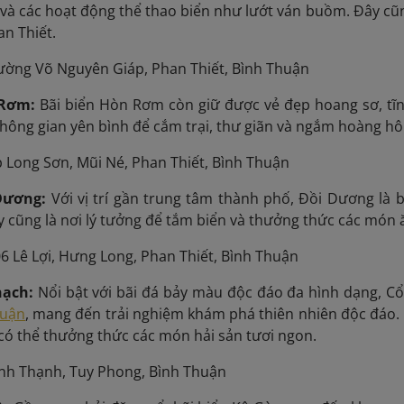
 và các hoạt động thể thao biển như lướt ván buồm. Đây cũ
an Thiết.
ờng Võ Nguyên Giáp, Phan Thiết, Bình Thuận
 Rơm:
Bãi biển Hòn Rơm còn giữ được vẻ đẹp hoang sơ, tĩn
hông gian yên bình để cắm trại, thư giãn và ngắm hoàng hô
 Long Sơn, Mũi Né, Phan Thiết, Bình Thuận
 Dương:
Với vị trí gần trung tâm thành phố, Đồi Dương là b
 cũng là nơi lý tưởng để tắm biển và thưởng thức các món 
6 Lê Lợi, Hưng Long, Phan Thiết, Bình Thuận
hạch:
Nổi bật với bãi đá bảy màu độc đáo đa hình dạng, C
huận
, ma
ng đến trải nghiệm khám phá thiên nhiên độc đáo. 
 có thể thưởng thức các món hải sản tươi ngon.
nh Thạnh, Tuy Phong, Bình Thuận