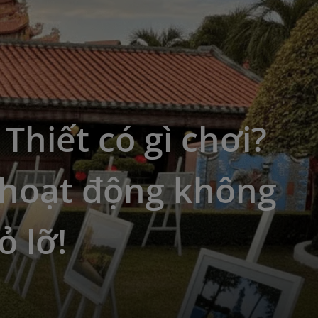
Thiết có gì chơi?
 hoạt động không
ỏ lỡ!