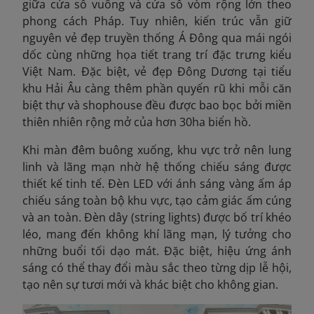
giữa cửa sổ vuông và cửa sổ vòm rộng lớn theo
phong cách Pháp. Tuy nhiên, kiến trúc vẫn giữ
nguyên vẻ đẹp truyền thống Á Đông qua mái ngói
dốc cùng những họa tiết trang trí đặc trưng kiểu
Việt Nam. Đặc biệt, vẻ đẹp Đông Dương tại tiểu
khu Hải Âu càng thêm phần quyến rũ khi mỗi căn
biệt thự và shophouse đều được bao bọc bởi miền
thiên nhiên rộng mở của hơn 30ha biển hồ.
Khi màn đêm buông xuống, khu vực trở nên lung
linh và lãng mạn nhờ hệ thống chiếu sáng được
thiết kế tinh tế. Đèn LED với ánh sáng vàng ấm áp
chiếu sáng toàn bộ khu vực, tạo cảm giác ấm cúng
và an toàn. Đèn dây (string lights) được bố trí khéo
léo, mang đến không khí lãng mạn, lý tưởng cho
những buổi tối dạo mát. Đặc biệt, hiệu ứng ánh
sáng có thể thay đổi màu sắc theo từng dịp lễ hội,
tạo nên sự tươi mới và khác biệt cho không gian.