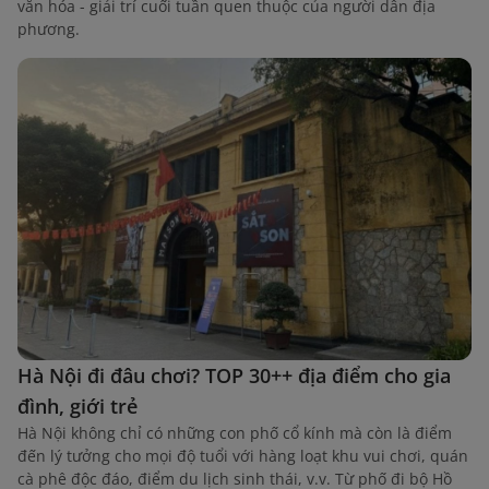
văn hóa - giải trí cuối tuần quen thuộc của người dân địa
phương.
Hà Nội đi đâu chơi? TOP 30++ địa điểm cho gia
đình, giới trẻ
Hà Nội không chỉ có những con phố cổ kính mà còn là điểm
đến lý tưởng cho mọi độ tuổi với hàng loạt khu vui chơi, quán
cà phê độc đáo, điểm du lịch sinh thái, v.v. Từ phố đi bộ Hồ