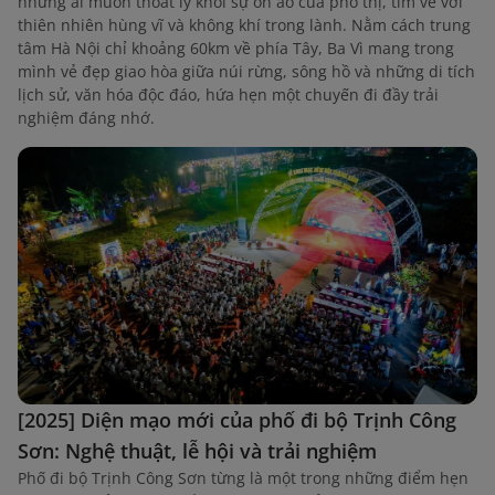
những ai muốn thoát ly khỏi sự ồn ào của phố thị, tìm về với
thiên nhiên hùng vĩ và không khí trong lành. Nằm cách trung
tâm Hà Nội chỉ khoảng 60km về phía Tây, Ba Vì mang trong
mình vẻ đẹp giao hòa giữa núi rừng, sông hồ và những di tích
lịch sử, văn hóa độc đáo, hứa hẹn một chuyến đi đầy trải
nghiệm đáng nhớ.
[2025] Diện mạo mới của phố đi bộ Trịnh Công
Sơn: Nghệ thuật, lễ hội và trải nghiệm
Phố đi bộ Trịnh Công Sơn từng là một trong những điểm hẹn