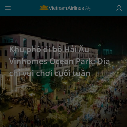
Khu phố đi bộ Hải Âu
Vinhomes Ocean Park: Địa
chỉ vui chơi cuối tuần