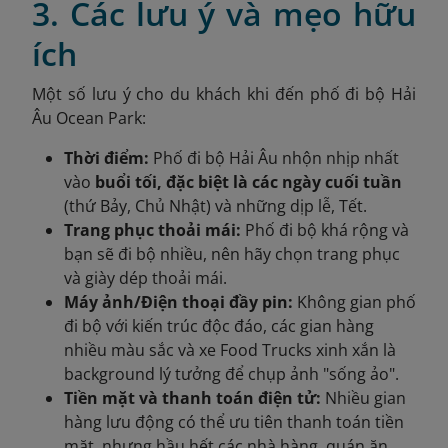
3. Các lưu ý và mẹo hữu
ích
Một số lưu ý cho du khách khi đến phố đi bộ Hải
Âu Ocean Park:
Thời điểm:
Phố đi bộ Hải Âu nhộn nhịp nhất
vào
buổi tối, đặc biệt là các ngày cuối tuần
(thứ Bảy, Chủ Nhật) và những dịp lễ, Tết.
Trang phục thoải mái:
Phố đi bộ khá rộng và
bạn sẽ đi bộ nhiều, nên hãy chọn trang phục
và giày dép thoải mái.
Máy ảnh/Điện thoại đầy pin:
Không gian phố
đi bộ với kiến trúc độc đáo, các gian hàng
nhiều màu sắc và xe Food Trucks xinh xắn là
background lý tưởng để chụp ảnh "sống ảo".
Tiền mặt và thanh toán điện tử:
Nhiều gian
hàng lưu động có thể ưu tiên thanh toán tiền
mặt, nhưng hầu hết các nhà hàng, quán ăn