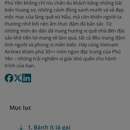
Phú Yên không chỉ níu chân du khách bằng những bãi
biển hoang sơ, những cánh đồng xanh mướt và vẻ đẹp
mộc mạc của làng quê xứ Nẫu, mà còn khiến người ta
thương nhớ bởi nền ẩm thực đậm đà bản sắc. Từ
những món ăn dân dã mang hương vị quê nhà đến đặc
sản khô tiện lợi mang về làm quà, tất cả đều mang đậm
tình người và phong vị miền biển. Hãy cùng Vietnam
Airlines khám phá 30++ món ngon đặc trưng của Phú
Yên – những trải nghiệm vị giác khó quên cho hành
trình của bạn.
Mục lục
1. Bánh ít lá gai