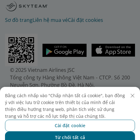
Sơ đồ trang
Liên hệ mua vé
Cài đặt cookies
© 2025 Vietnam Airlines JSC
Tổng công ty Hàng không Việt Nam - CTCP. Số 200
Nguyễn Sơn, Phường Bồ Đề, Hà Nội.
Điện thoại: (+84-24) 38272289. Fax: (+84-24)
Bằng cách nhấp vào "Chấp nhận tất cả cookie", bạn đồng
38722375
ý với việc lưu trữ cookie trên thiết bị của mình để cải
Giấy chứng nhận đăng ký doanh nghiệp, mã số
thiện điều hướng trang web, phân tích việc sử dụng
doanh nghiệp 0100107518, đăng ký lần đầu ngày
trang và hỗ trợ các nỗ lực tiếp thị của chúng tôi.
30/6/2010, đăng ký thay đổi lần thứ 10 ngày
Cài đặt cookie
24/7/2025, cấp bởi Sở Tài chính Thành phố Hà Nội.
Từ chối tất cả