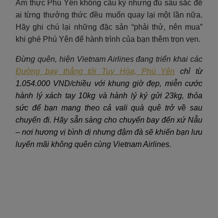
Ẩm thực Phú Yên không cầu kỳ nhưng đủ sâu sắc để
ai từng thưởng thức đều muốn quay lại một lần nữa.
Hãy ghi chú lại những đặc sản “phải thử, nên mua”
khi ghé Phú Yên để hành trình của bạn thêm trọn vẹn.
Đừng quên, hiện Vietnam Airlines đang triển khai các
Đường bay thẳng tới Tuy Hòa, Phú Yên
chỉ từ
1.054.000 VND/chiều với khung giờ đẹp, miễn cước
hành lý xách tay 10kg và hành lý ký gửi 23kg, thỏa
sức để bạn mang theo cả vali quà quê trở về sau
chuyến đi. Hãy sẵn sàng cho chuyến bay đến xứ Nẫu
– nơi hương vị bình dị nhưng đậm đà sẽ khiến bạn lưu
luyến mãi không quên cùng Vietnam Airlines.