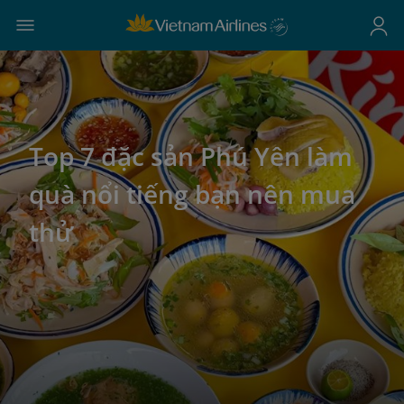
Top 7 đặc sản Phú Yên làm
quà nổi tiếng bạn nên mua
thử