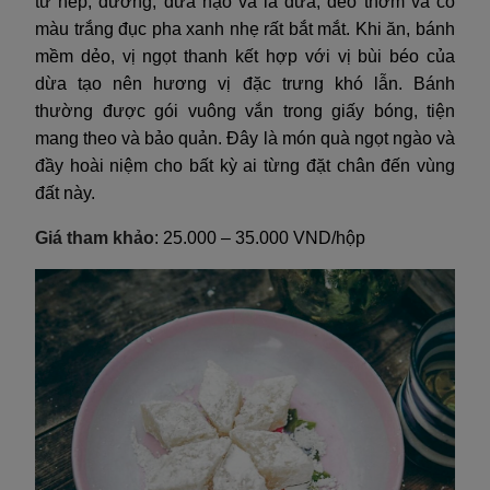
từ nếp, đường, dừa nạo và lá dứa, dẻo thơm và có
màu trắng đục pha xanh nhẹ rất bắt mắt. Khi ăn, bánh
mềm dẻo, vị ngọt thanh kết hợp với vị bùi béo của
dừa tạo nên hương vị đặc trưng khó lẫn. Bánh
thường được gói vuông vắn trong giấy bóng, tiện
mang theo và bảo quản. Đây là món quà ngọt ngào và
đầy hoài niệm cho bất kỳ ai từng đặt chân đến vùng
đất này.
Giá tham khảo
: 25.000 – 35.000 VND/hộp