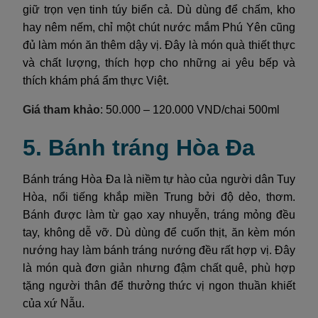
giữ trọn vẹn tinh túy biển cả. Dù dùng để chấm, kho
hay nêm nếm, chỉ một chút nước mắm Phú Yên cũng
đủ làm món ăn thêm dậy vị. Đây là món quà thiết thực
và chất lượng, thích hợp cho những ai yêu bếp và
thích khám phá ẩm thực Việt.
Giá tham khảo
: 50.000 – 120.000 VND/chai 500ml
5. Bánh tráng Hòa Đa
Bánh tráng Hòa Đa là niềm tự hào của người dân Tuy
Hòa, nổi tiếng khắp miền Trung bởi độ dẻo, thơm.
Bánh được làm từ gạo xay nhuyễn, tráng mỏng đều
tay, không dễ vỡ. Dù dùng để cuốn thịt, ăn kèm món
nướng hay làm bánh tráng nướng đều rất hợp vị. Đây
là món quà đơn giản nhưng đậm chất quê, phù hợp
tặng người thân để thưởng thức vị ngon thuần khiết
của xứ Nẫu.