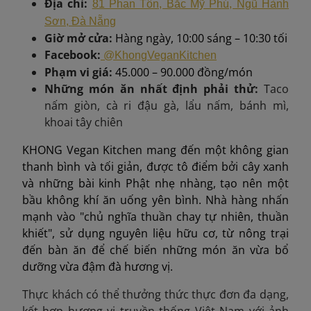
Địa chỉ:
81 Phan Tôn, Bắc Mỹ Phú, Ngũ Hành
Sơn, Đà Nẵng
Giờ mở cửa:
Hàng ngày, 10:00 sáng – 10:30 tối
Facebook:
@KhongVeganKitchen
Phạm vi giá:
45.000 – 90.000 đồng/món
Những món ăn nhất định phải thử
:
Taco
nấm giòn, cà ri đậu gà, lẩu nấm, bánh mì,
khoai tây chiên
KHONG Vegan Kitchen mang đến một không gian
thanh bình và tối giản, được tô điểm bởi cây xanh
và những bài kinh Phật nhẹ nhàng, tạo nên một
bầu không khí ăn uống yên bình. Nhà hàng nhấn
mạnh vào "chủ nghĩa thuần chay tự nhiên, thuần
khiết", sử dụng nguyên liệu hữu cơ, từ nông trại
đến bàn ăn để chế biến những món ăn vừa bổ
dưỡng vừa đậm đà hương vị.
Thực khách có thể thưởng thức thực đơn đa dạng,
kết hợp hương vị truyền thống Việt Nam với ảnh