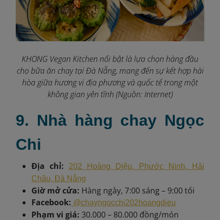
KHONG Vegan Kitchen nổi bật là lựa chọn hàng đầu
cho bữa ăn chay tại Đà Nẵng, mang đến sự kết hợp hài
hòa giữa hương vị địa phương và quốc tế trong một
không gian yên tĩnh (Nguồn: Internet)
9. Nhà hàng chay Ngọc
Chi
Địa chỉ:
202 Hoàng Diệu, Phước Ninh, Hải
Châu, Đà Nẵng
Giờ mở cửa:
Hàng ngày, 7:00 sáng – 9:00 tối
Facebook:
@chayngocchi202hoangdieu
Phạm vi giá:
30.000 – 80.000 đồng/món