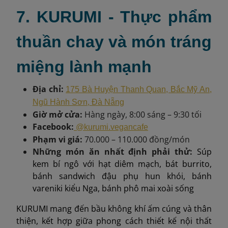
7. KURUMI - Thực phẩm
thuần chay và món tráng
miệng lành mạnh
Địa chỉ:
175 Bà Huyện Thanh Quan, Bắc Mỹ An,
Ngũ Hành Sơn, Đà Nẵng
Giờ mở cửa:
Hàng ngày, 8:00 sáng – 9:30 tối
Facebook:
@kurumi.vegancafe
Phạm vi giá:
70.000 – 110.000 đồng/món
Những món ăn nhất định phải thử:
Súp
kem bí ngô với hạt diêm mạch, bát burrito,
bánh sandwich đậu phụ hun khói, bánh
vareniki kiểu Nga, bánh phô mai xoài sống
KURUMI mang đến bầu không khí ấm cúng và thân
thiện, kết hợp giữa phong cách thiết kế nội thất