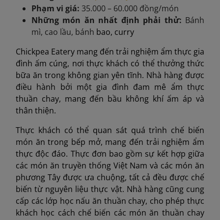
Phạm vi giá:
35.000 – 60.000 đồng/món
Những món ăn nhất định phải thử:
B
á
nh
mì
, cao l
ầ
u,
bánh
bao, curry
Chickpea Eatery mang đến trải nghiệm ẩm thực gia
đình ấm cúng, nơi thực khách có thể thưởng thức
bữa ăn trong không gian yên tĩnh. Nhà hàng được
điều hành bởi một gia đình đam mê ẩm thực
thuần chay, mang đến bầu không khí ấm áp và
thân thiện.
Thực khách có thể quan sát quá trình chế biến
món ăn trong bếp mở, mang đến trải nghiệm ẩm
thực độc đáo. Thực đơn bao gồm sự kết hợp giữa
các món ăn truyền thống Việt Nam và các món ăn
phương Tây được ưa chuộng, tất cả đều được chế
biến từ nguyên liệu thực vật. Nhà hàng cũng cung
cấp các lớp học nấu ăn thuần chay, cho phép thực
khách học cách chế biến các món ăn thuần chay