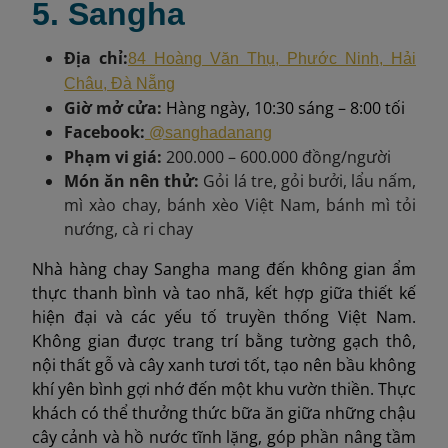
5. Sangha
Địa chỉ:
84 Hoàng Văn Thụ, Phước Ninh, Hải
Châu, Đà Nẵng
Giờ mở cửa:
Hàng ngày, 10:30 sáng – 8:00 tối
Facebook:
@sanghadanang
Phạm vi giá:
200.000 – 600.000 đồng/người
Món ăn nên thử:
Gỏi lá tre, gỏi bưởi, lẩu nấm,
mì xào chay, bánh xèo Việt Nam, bánh mì tỏi
nướng, cà ri chay
Nhà hàng chay Sangha mang đến không gian ẩm
thực thanh bình và tao nhã, kết hợp giữa thiết kế
hiện đại và các yếu tố truyền thống Việt Nam.
Không gian được trang trí bằng tường gạch thô,
nội thất gỗ và cây xanh tươi tốt, tạo nên bầu không
khí yên bình gợi nhớ đến một khu vườn thiền. Thực
khách có thể thưởng thức bữa ăn giữa những chậu
cây cảnh và hồ nước tĩnh lặng, góp phần nâng tầm