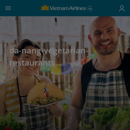
da-nang-vegetarian-
restaurants