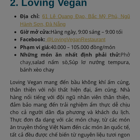
2. Loving Vegan
Địa chỉ:
61 Lê Quang Đạo, Bắc Mỹ Phú, Ngũ
Hành Sơn, Đà Nẵng
Giờ mở cửa:
Hàng ngày, 9:00 sáng – 9:00 tối
Facebook:
@LovingVeganRestaurant
Phạm vi giá:
40.000 – 105.000 đồng/món
Những món ăn nhất định phải thử:
Phở
chay,
salad nấm sò,Súp lơ nướng tempura,
bánh xèo chay
Loving Vegan mang đến bầu không khí ấm cúng,
thân thiện với nội thất hiện đại, ấm cúng. Nhà
hàng nổi tiếng với đội ngũ nhân viên thân thiện,
đảm bảo mang đến trải nghiệm ẩm thực dễ chịu
cho cả người dân địa phương và khách du lịch.
Thực đơn đa dạng với các món chay, từ các món
ăn truyền thống Việt Nam đến các món ăn quốc tế,
tất cả đều được chế biến từ nguyên liệu tươi ngon