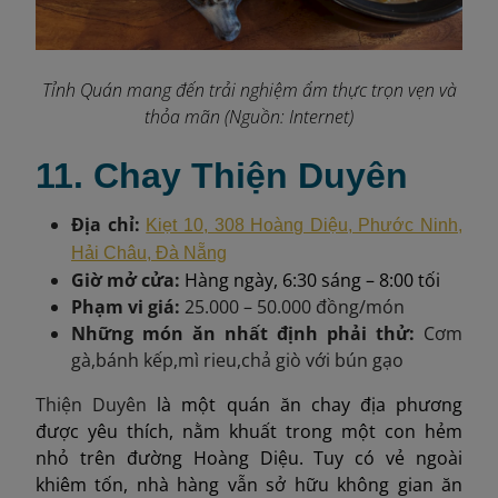
Tỉnh Quán mang đến trải nghiệm ẩm thực trọn vẹn và
thỏa mãn (Nguồn: Internet)
11. Chay Thiện Duyên
Địa chỉ:
Kiẹt 10, 308 Hoàng Diệu, Phước Ninh,
Hải Châu, Đà Nẵng
Giờ mở cửa:
Hàng ngày, 6:30 sáng – 8:00 tối
Phạm vi giá:
25.000 – 50.000 đồng/món
Những món ăn nhất định phải thử:
Cơm
gà
,
bánh kếp
,
mì rieu
,
chả giò với bún gạo
Thiện Duyên
là một quán ăn chay địa phương
được yêu thích, nằm khuất trong một con hẻm
nhỏ trên đường Hoàng Diệu. Tuy có vẻ ngoài
khiêm tốn, nhà hàng vẫn sở hữu không gian ăn