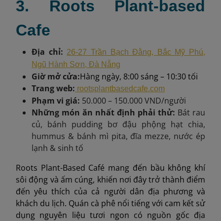
3. Roots Plant-based
Cafe
Địa chỉ:
26-27 Trần Bạch Đằng, Bắc Mỹ Phú,
Ngũ Hành Sơn, Đà Nẵng
Giờ mở cửa:
Hàng ngày, 8:00 sáng – 10:30 tối
Trang web:
rootsplantbasedcafe.com
Phạm vi giá:
50.000 – 150.000 VND/người
Những món ăn nhất định phải thử:
Bát rau
củ, bánh pudding bơ đậu phộng hạt chia,
hummus & bánh mì pita, đĩa mezze, nước ép
lạnh & sinh tố
Roots Plant-Based Café mang đến bầu không khí
sôi động và ấm cúng, khiến nơi đây trở thành điểm
đến yêu thích của cả người dân địa phương và
khách du lịch. Quán cà phê nổi tiếng với cam kết sử
dụng nguyên liệu tươi ngon có nguồn gốc địa