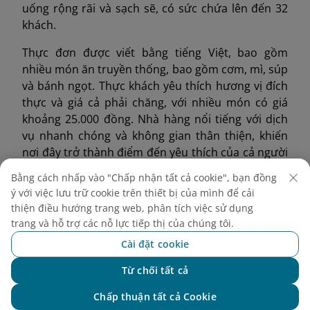
uống rộng rãi và sạch sẽ, có sức chứa lên đến 32
khách.
Thực đơn được viết bằng tiếng Việt, bao gồm
nhiều món ăn truyền thống, bao gồm cơm, mì, súp
và bánh ngọt. Thực khách yêu thích hương vị đích
thực và giá cả phải chăng, với nhiều món có giá
khoảng 25.000 đồng. Nhà hàng nổi tiếng với dịch
vụ nhanh chóng và không gian thân thiện, khiến
nơi đây trở thành điểm đến yêu thích của cả người
dân địa phương và du khách muốn thưởng thức
Bằng cách nhấp vào "Chấp nhận tất cả cookie", bạn đồng
ẩm thực chay ngon miệng.
ý với việc lưu trữ cookie trên thiết bị của mình để cải
thiện điều hướng trang web, phân tích việc sử dụng
trang và hỗ trợ các nỗ lực tiếp thị của chúng tôi.
Cài đặt cookie
Từ chối tất cả
Chat với NEO
Chấp thuận tất cả Cookie