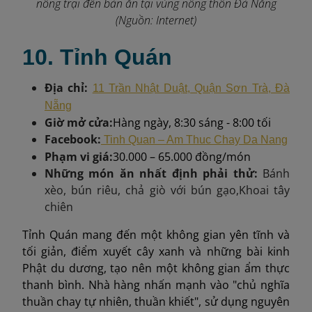
nông trại đến bàn ăn tại vùng nông thôn Đà Nẵng
(Nguồn: Internet)
10. Tỉnh Quán
Địa chỉ:
11 Trần Nhật Duật, Quận Sơn Trà, Đà
Nẵng
Giờ mở cửa:
Hàng ngày, 8:30 sáng - 8:00 tối
Facebook:
Tinh Quan – Am Thuc Chay Da Nang
Phạm vi giá:
30.000 – 65.000 đồng/món
Những món ăn nhất định phải thử:
Bánh
xèo, bún riêu, chả giò với bún gạo
,
Khoai tây
chiên
Tỉnh Quán mang đến một không gian yên tĩnh và
tối giản, điểm xuyết cây xanh và những bài kinh
Phật du dương, tạo nên một không gian ẩm thực
thanh bình. Nhà hàng nhấn mạnh vào "chủ nghĩa
thuần chay tự nhiên, thuần khiết", sử dụng nguyên