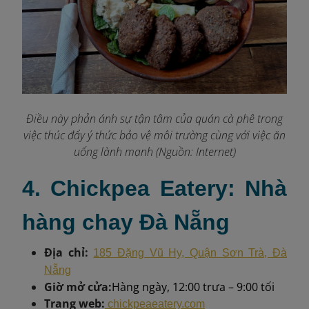
Điều này phản ánh sự tận tâm của quán cà phê trong
việc thúc đẩy ý thức bảo vệ môi trường cùng với việc ăn
uống lành mạnh (Nguồn: Internet)
4. Chickpea Eatery: Nhà
hàng chay Đà Nẵng
Địa chỉ:
185 Đặng Vũ Hy, Quận Sơn Trà, Đà
Nẵng
Giờ mở cửa:
Hàng ngày, 12:00 trưa – 9:00 tối
Trang web:
chickpeaeatery.com