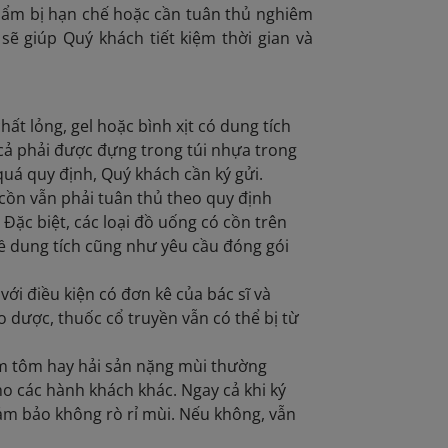
ẩm bị hạn chế hoặc cần tuân thủ nghiêm
sẽ giúp Quý khách tiết kiệm thời gian và
ất lỏng, gel hoặc bình xịt có dung tích
ất cả phải được đựng trong túi nhựa trong
uá quy định, Quý khách cần ký gửi.
 cồn vẫn phải tuân thủ theo quy định
Đặc biệt, các loại đồ uống có cồn trên
về dung tích cũng như yêu cầu đóng gói
ới điều kiện có đơn kê của bác sĩ và
o dược, thuốc cổ truyền vẫn có thể bị từ
m tôm hay hải sản nặng mùi thường
ho các hành khách khác. Ngay cả khi ký
ảm bảo không rò rỉ mùi. Nếu không, vẫn