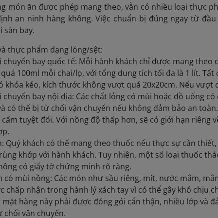
g món ăn được phép mang theo, vẫn có nhiều loại thực ph
ịnh an ninh hàng không. Việc chuẩn bị đúng ngay từ đầu 
ại sân bay.
và thực phẩm dạng lỏng/sệt:
i chuyến bay quốc tế: Mỗi hành khách chỉ được mang theo ch
quá 100ml mỗi chai/lọ, với tổng dung tích tối đa là 1 lít. T
ó khóa kéo, kích thước không vượt quá 20x20cm. Nếu vượt q
i chuyến bay nội địa: Các chất lỏng có mùi hoặc đồ uống có
và có thể bị từ chối vận chuyển nếu không đảm bảo an toàn. 
 cấm tuyệt đối. Với nồng độ thấp hơn, sẽ có giới hạn riêng 
ợp.
 Quý khách có thể mang theo thuốc nếu thực sự cần thiết, v
trùng khớp với hành khách. Tuy nhiên, một số loại thuốc thả
hông có giấy tờ chứng minh rõ ràng.
 có mùi nồng: Các món như sầu riêng, mít, nước mắm, mắ
 chấp nhận trong hành lý xách tay vì có thể gây khó chịu c
 mặt hàng này phải được đóng gói cẩn thận, nhiều lớp và đ
từ chối vận chuyển.