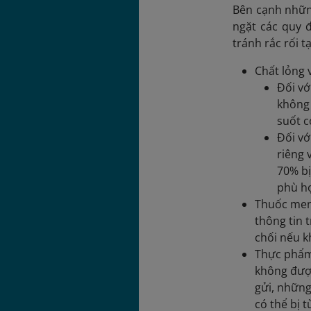
Bên cạnh nhữn
ngặt các quy đ
tránh rắc rối t
Chất lỏng 
Đối vớ
không 
suốt c
Đối vớ
riêng 
70% bị
phù h
Thuốc men:
thông tin 
chối nếu k
Thực phẩm
không được
gửi, những
có thể bị 