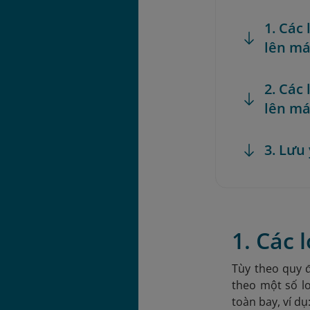
1. Các
lên má
2. Các
lên má
3. Lưu
1. Các
Tùy theo quy 
theo một số l
toàn bay, ví dụ