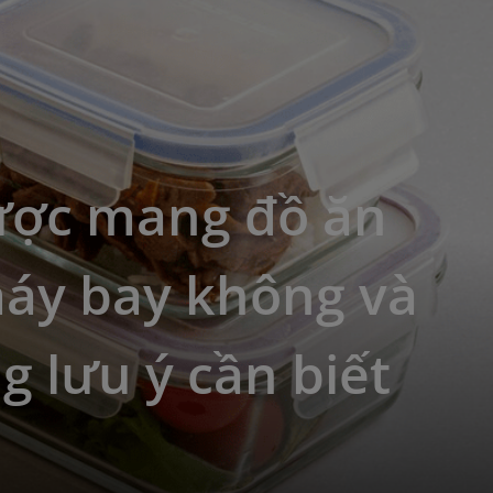
ược mang đồ ăn
máy bay không và
 lưu ý cần biết