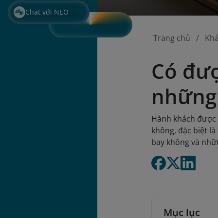
Chat với NEO
Trang chủ
Kh
Có đượ
những 
Hành khách được m
không, đặc biệt l
bay không và nhữn
Mục lục