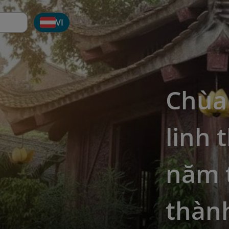
VI
Chùa 
linh 
năm 
thàn