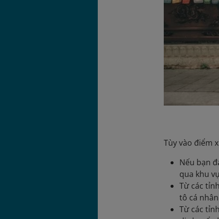
Tùy vào điểm x
Nếu bạn đa
qua khu vự
Từ các tỉn
tô cá nhân
Từ các tỉn