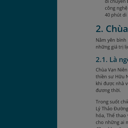
di chuyển 
công nghệ
40 phút di
2. Chùa
Nằm yên bình 
những giá trị l
2.1. Là n
Chùa Vạn Niên 
thiền sư Hữu N
khi được nhà v
đương thời.
Trong suốt chi
Lý Thảo Đường.
hóa, Thể thao 
cho những ai m