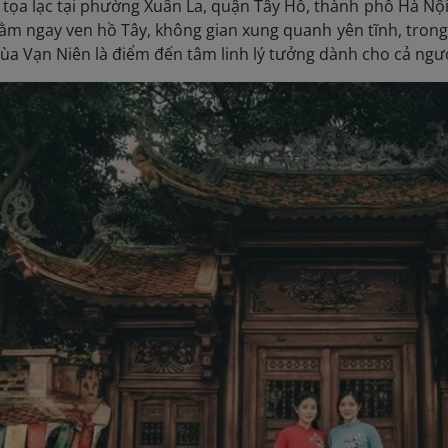
tọa lạc tại phường Xuân La, quận Tây Hồ, thành phố Hà Nội
, nằm ngay ven hồ Tây, không gian xung quanh yên tĩnh, tron
ùa Vạn Niên là điểm đến tâm linh lý tưởng dành cho cả ngư