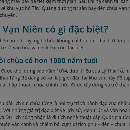
bằng máy bay để tiết kiệm thời gian. Sau khi hạ cánh tại sân 
 về khu vực hồ Tây. Quãng đường từ sân bay đến chùa Vạn
 chuyển.
 Vạn Niên có gì đặc biệt?
bên bờ hồ Tây, ngôi chùa không chỉ thu hút khách thập ph
ịch sử, văn hóa và nét kiến trúc đặc biệt.
gôi chùa có hơn 1000 năm tuổi
được khởi dựng vào năm 1014, dưới triều vua Lý Thái Tổ, niê
hai Tăng đã dâng sớ xin lập giới đàn tại khu vực này để tậ
ua chấp thuận, chùa chính thức được xây dựng và trở thàn
ều dài lịch sử, chùa từng là nơi trụ trì và hành đạo của nhi
 Với những giá trị đặc biệt về lịch sử, kiến trúc và văn hó
và Du lịch công nhận là di tích nghệ thuật cấp Quốc gia t
uốn vãn cảnh và chiêm bái cụm di tích phủ – đền – chùa 