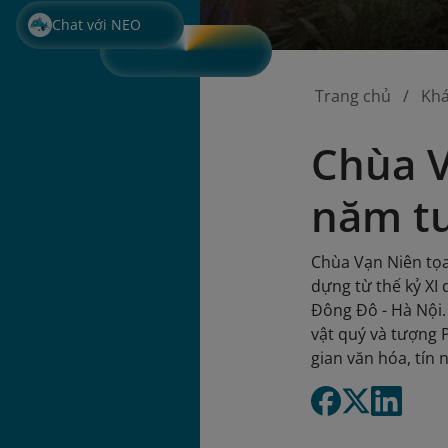
Chat với NEO
Trang chủ
Kh
Chùa V
năm tu
Chùa Vạn Niên tọa
dựng từ thế kỷ XI 
Đông Đô - Hà Nội. 
vật quý và tượng 
gian văn hóa, tín