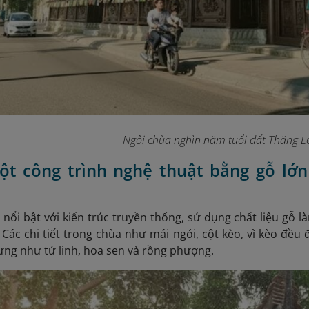
Ngôi chùa nghìn năm tuổi đất Thăng L
một công trình nghệ thuật bằng gỗ l
nổi bật với kiến trúc truyền thống, sử dụng chất liệu g
ác chi tiết trong chùa như mái ngói, cột kèo, vì kèo đều
ưng như tứ linh, hoa sen và rồng phượng.