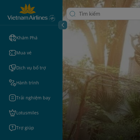
Khám Phá
Mua vé
Dịch vụ bổ trợ
Hành trình
Trải nghiệm bay
Lotusmiles
Trợ giúp