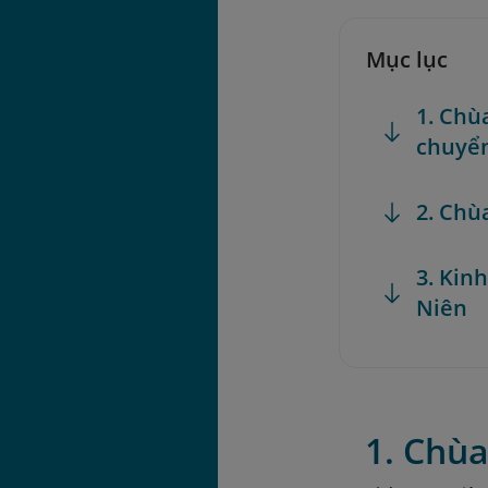
Mục lục
1. Chù
chuyể
2. Chù
3. Kin
Niên
1. Chù