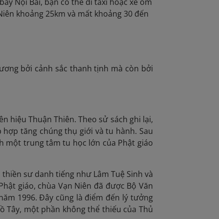
bay Nội Bài, bạn có thể đi taxi hoặc xe ôm
 Niên khoảng 25km và mất khoảng 30 đến
ương bởi cảnh sắc thanh tịnh mà còn bởi
n hiệu Thuận Thiên. Theo sử sách ghi lại,
p hợp tăng chúng thụ giới và tu hành. Sau
h một trung tâm tu học lớn của Phật giáo
ều thiền sư danh tiếng như Lâm Tuệ Sinh và
a Phật giáo, chùa Vạn Niên đã được Bộ Văn
ừ năm 1996. Đây cũng là điểm đến lý tưởng
Hồ Tây, một phần không thể thiếu của Thủ