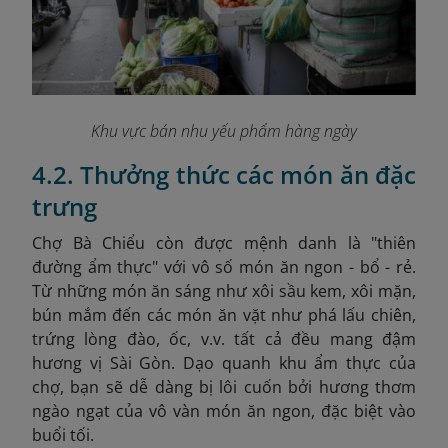
Khu vực bán nhu yếu phẩm hàng ngày
4.2. Thưởng thức các món ăn đặc
trưng
Chợ Bà Chiểu còn được mệnh danh là "thiên
đường ẩm thực" với vô số món ăn ngon - bổ - rẻ.
Từ những món ăn sáng như xôi sầu kem, xôi mặn,
bún mắm đến các món ăn vặt như phá lấu chiên,
trứng lòng đào, ốc, v.v. tất cả đều mang đậm
hương vị Sài Gòn.​ Dạo quanh khu ẩm thực của
chợ, bạn sẽ dễ dàng bị lôi cuốn bởi hương thơm
ngào ngạt của vô vàn món ăn ngon, đặc biệt vào
buổi tối.