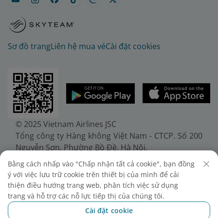
Sơ đồ trang
Liên hệ mua vé
Cài đặt cookies
© 2025 Vietnam Airlines JSC
Tổng công ty Hàng không Việt Nam - CTCP. Số 200
Nguyễn Sơn, Phường Bồ Đề, Hà Nội.
Điện thoại: (+84-24) 38272289. Fax: (+84-24)
Bằng cách nhấp vào "Chấp nhận tất cả cookie", bạn đồng
38722375
ý với việc lưu trữ cookie trên thiết bị của mình để cải
Giấy chứng nhận đăng ký doanh nghiệp, mã số
thiện điều hướng trang web, phân tích việc sử dụng
doanh nghiệp 0100107518, đăng ký lần đầu ngày
trang và hỗ trợ các nỗ lực tiếp thị của chúng tôi.
30/6/2010, đăng ký thay đổi lần thứ 10 ngày
Cài đặt cookie
24/7/2025, cấp bởi Sở Tài chính Thành phố Hà Nội.