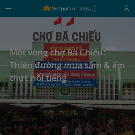
Một vòng chợ Bà Chiểu:
Thiên đường mua sắm & ẩm
thực nổi tiếng