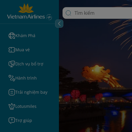
Khám Phá
Mua vé
Dịch vụ bổ trợ
Hành trình
Trải nghiệm bay
Lotusmiles
Trợ giúp