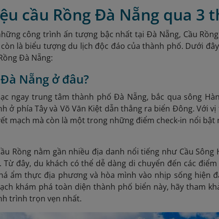
iệu cầu Rồng Đà Nẵng qua 3 t
hững công trình ấn tượng bậc nhất tại Đà Nẵng, Cầu Rồng
còn là biểu tượng du lịch độc đáo của thành phố. Dưới đây
 Rồng Đà Nẵng:
 Đà Nẵng ở đâu?
lạc ngay trung tâm thành phố Đà Nẵng, bắc qua sông Hàn 
h ở phía Tây và Võ Văn Kiệt dẫn thẳng ra biển Đông. Với vị t
ết mạch mà còn là một trong những điểm check-in nổi bật 
Cầu Rồng nằm gần nhiều địa danh nổi tiếng như Cầu Sông H
. Từ đây, du khách có thể dễ dàng di chuyển đến các điểm
há ẩm thực địa phương và hòa mình vào nhịp sống hiện đ
oạch khám phá toàn diện thành phố biển này, hãy tham k
h trình trọn vẹn nhất.