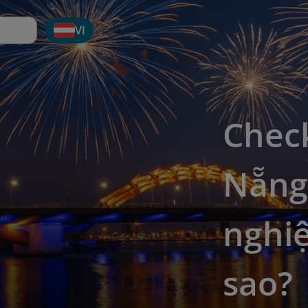
VI
Chec
Nẵng:
nghiệ
sao?