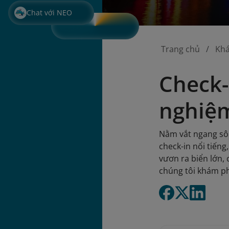
Chat với NEO
Trang chủ
Kh
Check-
nghiệm
Nằm vắt ngang sô
check-in nổi tiến
vươn ra biển lớn,
chúng tôi khám ph