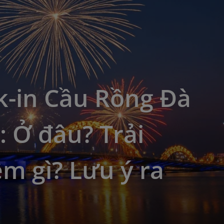
k-in Cầu Rồng Đà
 Ở đâu? Trải
m gì? Lưu ý ra