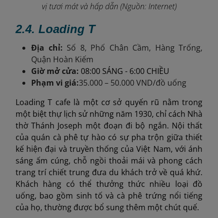
vị tươi mát và hấp dẫn (Nguồn: Internet)
2.4. Loading T
Địa chỉ:
Số 8
, Phố Chân Cầm, Hàng Trống,
Quận Hoàn Kiếm
Giờ mở cửa:
08:00 SÁNG - 6:00 CHIỀU
Phạm vi giá:
35.000 – 50.000 VND/đồ uống
Loading T cafe là một cơ sở quyến rũ nằm trong
một biệt thự lịch sử những năm 1930, chỉ cách Nhà
thờ Thánh Joseph một đoạn đi bộ ngắn. Nội thất
của quán cà phê tự hào có sự pha trộn giữa thiết
kế hiện đại và truyền thống của Việt Nam, với ánh
sáng ấm cúng, chỗ ngồi thoải mái và phong cách
trang trí chiết trung đưa du khách trở về quá khứ.
Khách hàng có thể thưởng thức nhiều loại đồ
uống, bao gồm sinh tố và cà phê trứng nổi tiếng
của họ, thường được bổ sung thêm một chút quế.