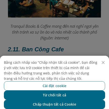
Tranquil Books & Coffee mang đến nơi nghỉ ngơi yên
tĩnh tránh xa sự ồn ào và náo nhiệt của thành phố
(Nguồn: Internet)
2.11. Ban Công Cafe
Địa chỉ:
Số 02 Đinh Liệt, Phường Hàng Bạc,
Bằng cách nhấp vào "Chấp nhận tất cả cookie", bạn đồng
Quận Hoàn Kiếm
ý với việc lưu trữ cookie trên thiết bị của mình để cải
Giờ mở cửa:
07:30 sáng - 11:30 tối
thiện điều hướng trang web, phân tích việc sử dụng
Phạm vi giá:
50.000 – 500.000 VND/sản phẩm
trang và hỗ trợ các nỗ lực tiếp thị của chúng tôi.
Ban Công Cafe là một nơi quyến rũ nằm ở Phố Cổ
Cài đặt cookie
Hà Nội, nằm trong một biệt thự Pháp lịch sử. Quán
Từ chối tất cả
cà phê cung cấp sự kết hợp hài hòa giữa ẩm thực
Chat với NEO
truyền thống Việt Nam và phương Tây, bao gồm
Chấp thuận tất cả Cookie