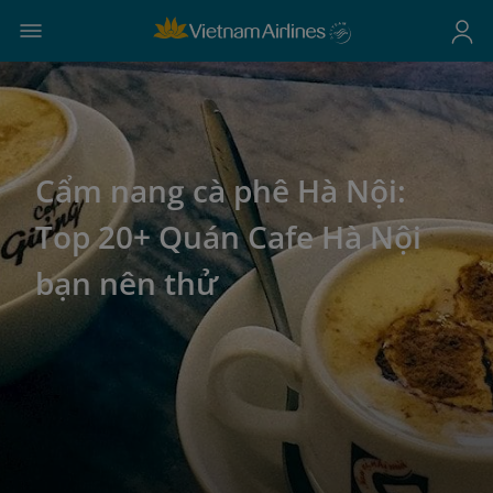
Cẩm nang cà phê Hà Nội:
Top 20+ Quán Cafe Hà Nội
bạn nên thử