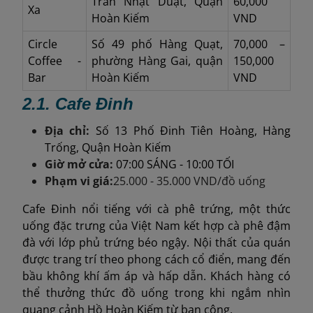
Trần Nhật Duật, Quận
60,000
Xa
Hoàn Kiếm
VND
Circle
Số 49 phố Hàng Quạt,
70,000 –
Coffee -
phường Hàng Gai, quận
150,000
Bar
Hoàn Kiếm
VND
2.1. Cafe
Đinh
Địa chỉ:
Số 13 Phố Đinh Tiên Hoàng, Hàng
Trống, Quận Hoàn Kiếm
Giờ mở cửa:
07:00 SÁNG - 10:00 TỐI
Phạm vi giá:
25.000 - 35.000 VND/đồ uống
Cafe Đinh nổi tiếng với cà phê trứng, một thức
uống đặc trưng của Việt Nam kết hợp cà phê đậm
đà với lớp phủ trứng béo ngậy. Nội thất của quán
được trang trí theo phong cách cổ điển, mang đến
bầu không khí ấm áp và hấp dẫn. Khách hàng có
thể thưởng thức đồ uống trong khi ngắm nhìn
quang cảnh Hồ Hoàn Kiếm từ ban công.