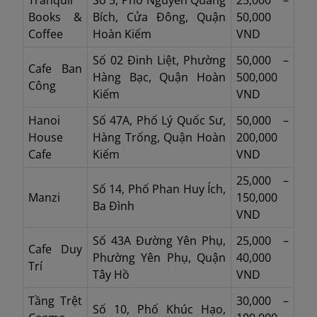
Books &
Bích, Cửa Đông, Quận
50,000
Coffee
Hoàn Kiếm
VND
Số 02 Đinh Liệt, Phường
50,000 –
Cafe Ban
Hàng Bạc, Quận Hoàn
500,000
Công
Kiếm
VND
Hanoi
Số 47A, Phố Lý Quốc Sư,
50,000 –
House
Hàng Trống, Quận Hoàn
200,000
Cafe
Kiếm
VND
25,000 –
Số 14, Phố Phan Huy Ích,
Manzi
150,000
Ba Đình
VND
Số 43A Đường Yên Phụ,
25,000 –
Cafe Duy
Phường Yên Phụ, Quận
40,000
Trí
Tây Hồ
VND
Tầng Trệt
30,000 –
Số 10, Phố Khúc Hạo,