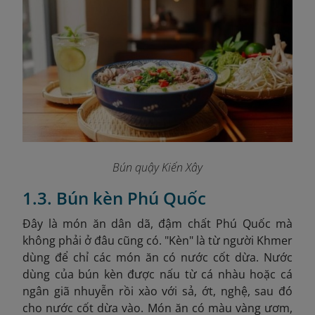
Bún quậy Kiến Xây
1.3. Bún kèn Phú Quốc
Đây là món ăn dân dã, đậm chất Phú Quốc mà
không phải ở đâu cũng có. "Kèn" là từ người Khmer
dùng để chỉ các món ăn có nước cốt dừa. Nước
dùng của bún kèn được nấu từ cá nhàu hoặc cá
ngân giã nhuyễn rồi xào với sả, ớt, nghệ, sau đó
cho nước cốt dừa vào. Món ăn có màu vàng ươm,