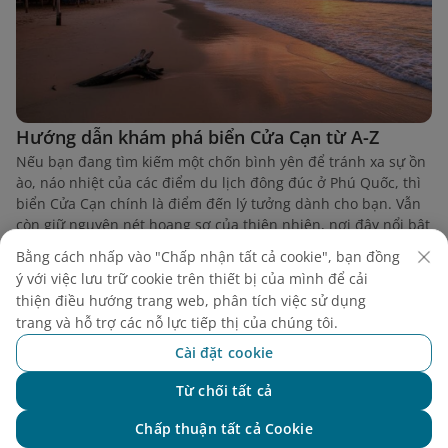
Hướng dẫn khám phá biển Cửa Cạn từ A-Z
Nếu bạn đang tìm kiếm một chốn bình yên để tránh xa sự ồn
ào, náo nhiệt của các điểm du lịch đông đúc ở Phú Quốc, thì
biển Cửa Cạn chính là điểm đến lý tưởng dành cho bạn. Vẫn
còn giữ nguyên nét hoang sơ của thiên nhiên, nơi đây nổi bật
với bãi cát mịn, làn nước trong vắt và khung cảnh đặc biệt nơi
Bằng cách nhấp vào "Chấp nhận tất cả cookie", bạn đồng
cửa sông đổ ra biển.
ý với việc lưu trữ cookie trên thiết bị của mình để cải
thiện điều hướng trang web, phân tích việc sử dụng
trang và hỗ trợ các nỗ lực tiếp thị của chúng tôi.
Cài đặt cookie
Từ chối tất cả
Chat với NEO
Chấp thuận tất cả Cookie