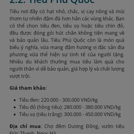
Tiêu nơi đây có hạt nhỏ, chắc, vị cay nồng và mùi
thơm tự nhiên đậm đà hơn hẳn các vùng khác. Bạn
có thể chọn tiêu đen, tiêu sọ hoặc tiêu chín đỏ,
đều được đóng gói hút chân không tiện mang về
và bảo quản lâu. Tiêu Phú Quốc còn là món quà
biếu ý nghĩa, vừa mang đậm hương vị đặc sản địa
phương vừa thể hiện sự tinh tế của người tặng.
Nhiều du khách thường mua tiêu làm quà cho
người thân vì dễ bảo quản, giá hợp lý và chất lượng
vượt trội.
Giá tham khảo
:
Tiêu đen: 220.000 - 300.000 VND/kg
Tiêu đỏ (hồng tiêu): 280.000 - 380.000 VND/kg
Tiêu sọ (tiêu trắng): 300.000 - 450.000 VND/kg
Địa chỉ mua
: Chợ đêm Dương Đông, vườn tiêu
Đức Thạnh, Ngọc Hà