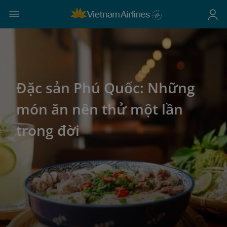
Đặc sản Phú Quốc: Những
món ăn nên thử một lần
trong đời