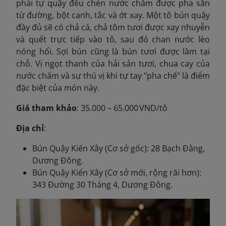
phải tự quậy đều chén nước chấm được pha sẵn
từ đường, bột canh, tắc và ớt xay. Một tô bún quậy
đầy đủ sẽ có chả cá, chả tôm tươi được xay nhuyễn
và quết trực tiếp vào tô, sau đó chan nước lèo
nóng hổi. Sợi bún cũng là bún tươi được làm tại
chỗ. Vị ngọt thanh của hải sản tươi, chua cay của
nước chấm và sự thú vị khi tự tay "pha chế" là điểm
đặc biệt của món này.
Giá tham khảo
: 35.000 – 65.000 VND/tô
Địa chỉ
:
Bún Quậy Kiến Xây (Cơ sở gốc): 28 Bạch Đằng,
Dương Đông.
Bún Quậy Kiến Xây (Cơ sở mới, rộng rãi hơn):
343 Đường 30 Tháng 4, Dương Đông.