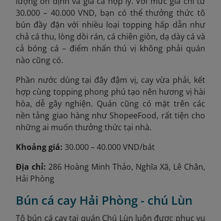
lượng ổn định và giá cả hợp lý. Với mức giá chỉ từ
30.000 – 40.000 VND, bạn có thể thưởng thức tô
bún đầy đặn với nhiều loại topping hấp dẫn như
chả cá thu, lòng dồi rán, cá chiên giòn, dạ dày cá và
cả bóng cá – điểm nhấn thú vị không phải quán
nào cũng có.
Phần nước dùng tại đây đậm vị, cay vừa phải, kết
hợp cùng topping phong phú tạo nên hương vị hài
hòa, dễ gây nghiện. Quán cũng có mặt trên các
nền tảng giao hàng như ShopeeFood, rất tiện cho
những ai muốn thưởng thức tại nhà.
Khoảng giá:
30.000 – 40.000 VND/bát
Địa chỉ:
286 Hoàng Minh Thảo, Nghĩa Xã, Lê Chân,
Hải Phòng
Bún cá cay Hải Phòng - chú Lùn
Tô bún cá cay tại quán Chú Lùn luôn được phục vụ