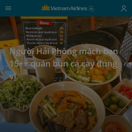
Người Hải Phòng mách bạn
15++ quán bún cá cay đúng
vị