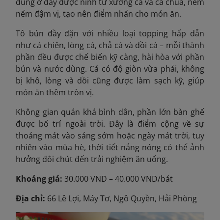
dùng ở đây được ninh từ xương cá và cà chua, nêm
nếm đậm vị, tạo nên điểm nhấn cho món ăn.
Tô bún đầy đặn với nhiều loại topping hấp dẫn
như cá chiên, lòng cá, chả cá và dồi cá – mỗi thành
phần đều được chế biến kỹ càng, hài hòa với phần
bún và nước dùng. Cá có độ giòn vừa phải, không
bị khô, lòng và dồi cũng được làm sạch kỹ, giúp
món ăn thêm tròn vị.
Không gian quán khá bình dân, phần lớn bàn ghế
được bố trí ngoài trời. Đây là điểm cộng về sự
thoáng mát vào sáng sớm hoặc ngày mát trời, tuy
nhiên vào mùa hè, thời tiết nắng nóng có thể ảnh
hưởng đôi chút đến trải nghiệm ăn uống.
Khoảng giá:
30.000 VND – 40.000 VND/bát
Địa chỉ:
66 Lê Lợi, Máy Tơ, Ngô Quyền, Hải Phòng