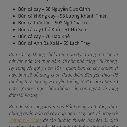
Bún cá cay – 58 Nguyễn Đức Cảnh
Bún cá không cay – 58 Lương Khánh Thiện
Bún cá thác lác – 508 Ngô Gia Tự
Bún cá cay Chú Khờ – 51 Hồ Sen
Bún cá cay – 76 Hào Khê
Bún cá Anh Ba Xoài – 55 Lạch Tray
Bún cá cay không chỉ là món ăn đặc trưng mà còn là
nét văn hóa ẩm thực đậm đà hồn phố cảng Hải Phòng.
Hy vọng với gợi ý hơn 15++ quán bún cá cay chuẩn vị
này, bạn sẽ dễ dàng chọn được điểm đến yêu thích để
thưởng thức hương vị truyền thống, từ đó cảm nhận rõ
hơn sự mộc mạc, chân thành của con người và vùng
đất Hải Phòng.
Bạn đã sẵn sàng khám phá Hải Phòng và thưởng thức
những quán bún cá cay hấp dẫn? Hãy đặt vé ngay với
Vietnam Airlines
để tận hưởng chuyến bay êm ái, dịch
vụ đẳng cấp và bắt đầu hành trình ẩm thực đầy hấp