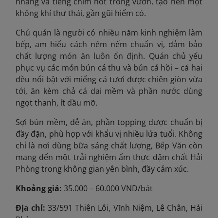
nhàng và tiếng chim hót trong vườn, tạo nên một
không khí thư thái, gần gũi hiếm có.
Chủ quán là người có nhiều năm kinh nghiệm làm
bếp, am hiểu cách nêm nếm chuẩn vị, đảm bảo
chất lượng món ăn luôn ổn định. Quán chủ yếu
phục vụ các món bún cá thu và bún cá hồi – cả hai
đều nổi bật với miếng cá tươi được chiên giòn vừa
tới, ăn kèm chả cá dai mềm và phần nước dùng
ngọt thanh, ít dầu mỡ.
Sợi bún mềm, dễ ăn, phần topping được chuẩn bị
đầy đặn, phù hợp với khẩu vị nhiều lứa tuổi. Không
chỉ là nơi dùng bữa sáng chất lượng, Bếp Văn còn
mang đến một trải nghiệm ẩm thực đậm chất Hải
Phòng trong không gian yên bình, đầy cảm xúc.
Khoảng giá:
35.000 – 60.000 VND/bát
Địa chỉ:
33/591 Thiên Lôi, Vĩnh Niệm, Lê Chân, Hải