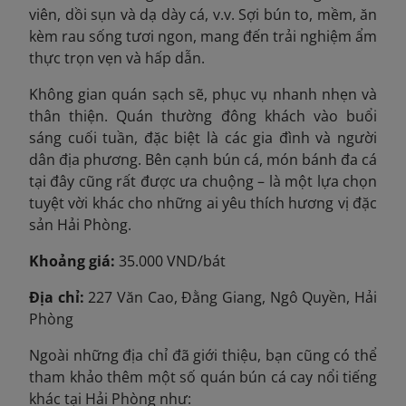
viên, dồi sụn và dạ dày cá, v.v. Sợi bún to, mềm, ăn
kèm rau sống tươi ngon, mang đến trải nghiệm ẩm
thực trọn vẹn và hấp dẫn.
Không gian quán sạch sẽ, phục vụ nhanh nhẹn và
thân thiện. Quán thường đông khách vào buổi
sáng cuối tuần, đặc biệt là các gia đình và người
dân địa phương. Bên cạnh bún cá, món bánh đa cá
tại đây cũng rất được ưa chuộng – là một lựa chọn
tuyệt vời khác cho những ai yêu thích hương vị đặc
sản Hải Phòng.
Khoảng giá:
35.000 VND/bát
Địa chỉ:
227 Văn Cao, Đằng Giang, Ngô Quyền, Hải
Phòng
Ngoài những địa chỉ đã giới thiệu, bạn cũng có thể
tham khảo thêm một số quán bún cá cay nổi tiếng
khác tại Hải Phòng như: