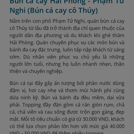
Bún cá cay Hải Phòng - Phạm Tử
Nghi (Bún cá cay cô Thúy)
Nằm trên con phố Phạm Tử Nghi, quán bún cá cay
cô Thúy từ lâu đã trở thành địa chỉ quen thuộc của
người dân địa phương và du khách khi ghé thăm
Hải Phòng. Quán chuyên phục vụ các món bún và
bánh đa cay đặc trưng, luôn tấp nập khách từ sáng
sớm. Dù nhân viên phục vụ chủ yếu là những
người lớn tuổi, nhưng họ luôn nhanh nhẹn, thân
thiện và chuyên nghiệp.
Bún cá tại đây gây ấn tượng bởi phần nước dùng
đậm vị, hơi cay nhẹ và thơm mùi hành phi cùng
dứa ninh kỹ. Bún và bánh đa đều mềm, dai vừa
phải. Topping đầy đặn gồm cá rán giòn rụm, chả
cá, chả viên và rau sống được trộn gọn gàng, đẹp
mắt. Mỗi tô tiêu chuẩn có giá từ 30.000 VND, khách
có thể lựa chọn phần lớn hơn với mức giá 40.000
VND – 50.000 VND để thêm nhiều topping.