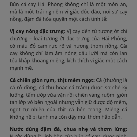
Bún cá cay Hải Phòng không chỉ là một món ăn,
mà là một trải nghiệm vị giác độc đáo, nơi sự cay
nồng, đậm đà hòa quyện một cách tinh tế:
Vị cay nồng đặc trưng:
Vị cay đến từ tương ớt chí
chương – loại tương ớt đặc trưng của Hải Phòng,
có màu đỏ cam rực rỡ và hương thơm nồng. Cái
cay không chỉ làm ấm nóng đầu lưỡi mà còn lan
tỏa khắp khoang miệng, kích thích vị giác một cách
mạnh mẽ.
Cá chiên giòn rụm, thịt mềm ngọt:
Cá (thường là
cá rô đồng, cá thu hoặc cá trắm) được sơ chế kỹ
lưỡng, tẩm ướp vừa vặn rồi chiên vàng ruộm, giòn
tan lớp vỏ bên ngoài nhưng vẫn giữ được độ mềm,
ngọt tự nhiên của thịt cá bên trong. Miếng cá
không hề bị tanh mà còn dậy mùi thơm hấp dẫn.
Nước dùng đậm đà, chua nhẹ và thơm lừng:
Nước dùng là linh hồn của bún cá cay, được ninh