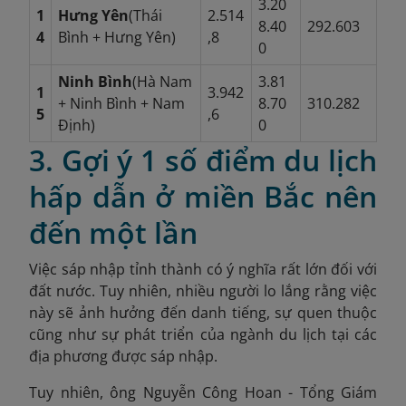
3.20
1
Hưng Yên
(Thái
2.514
8.40
292.603
4
Bình + Hưng Yên)
,8
0
Ninh Bình
(Hà Nam
3.81
1
3.942
+ Ninh Bình + Nam
8.70
310.282
5
,6
Định)
0
3. Gợi ý 1 số điểm du lịch
hấp dẫn ở miền Bắc nên
đến một lần
Việc sáp nhập tỉnh thành có ý nghĩa rất lớn đối với
đất nước. Tuy nhiên, nhiều người lo lắng rằng việc
này sẽ ảnh hưởng đến danh tiếng, sự quen thuộc
cũng như sự phát triển của ngành du lịch tại các
địa phương được sáp nhập.
Tuy nhiên, ông Nguyễn Công Hoan - Tổng Giám