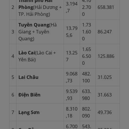
Thành phố Hải
4.10
3.194
2
Phòng
(Hải Dương +
2.70
658.381
,7
TP. Hải Phòng)
0
Tuyên Quang
(Hà
1.73
13.79
3
Giang + Tuyên
1.60
86.247
5,6
Quang)
0
1.65
Lào Cai
(Lào Cai +
13.25
4
6.50
125.886
Yên Bái)
7
0
9.068
482.
5
Lai Châu
31.025
,73
100
9.539
633.
6
Điện Biên
31.663
,93
980
8.310
802.
7
Lạng Sơn
49.736
,18
090
6.700
543.