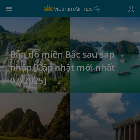
Bản đồ miền Bắc sau sáp
nhập [Cập nhật mới nhất
07/2025]