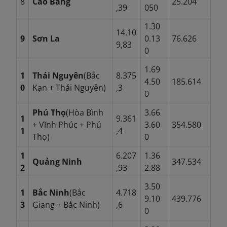
8
Cao Bằng
25.204
,39
050
1.30
14.10
9
Sơn La
0.13
76.626
9,83
0
1.69
1
Thái Nguyên
(Bắc
8.375
4.50
185.614
0
Kạn + Thái Nguyên)
,3
0
Phú Thọ
(Hòa Bình
3.66
1
9.361
+ Vĩnh Phúc + Phú
3.60
354.580
1
,4
Thọ)
0
1
6.207
1.36
Quảng Ninh
347.534
2
,93
2.88
3.50
1
Bắc Ninh
(Bắc
4.718
9.10
439.776
3
Giang + Bắc Ninh)
,6
0