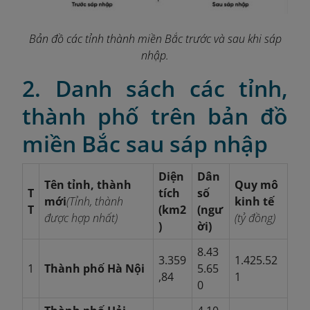
Bản đồ các tỉnh thành miền Bắc trước và sau khi sáp
nhập.
2. Danh sách các tỉnh,
thành phố trên bản đồ
miền Bắc sau sáp nhập
Diện
Dân
Tên tỉnh, thành
Quy mô
T
tích
số
mới
(Tỉnh, thành
kinh tế
T
(km2
(ngư
được hợp nhất)
(tỷ đồng)
)
ời)
8.43
3.359
1.425.52
1
Thành phố Hà Nội
5.65
,84
1
0