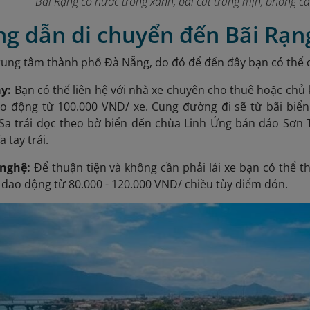
Bãi Rạng có nước trong xanh, bãi cát trắng mịn, phong c
ng dẫn di chuyển đến Bãi Rạn
rung tâm thành phố Đà Nẵng, do đó để đến đây bạn có thể 
áy:
Bạn có thể liên hệ với nhà xe chuyên cho thuê hoặc chủ
ao động từ 100.000 VND/ xe. Cung đường đi sẽ từ bãi biển
a trải dọc theo bờ biển đến chùa Linh Ứng bán đảo Sơn T
 tay trái.
 nghệ:
Để thuận tiện và không cần phải lái xe bạn có thể t
á dao động từ 80.000 - 120.000 VND/ chiều tùy điểm đón.