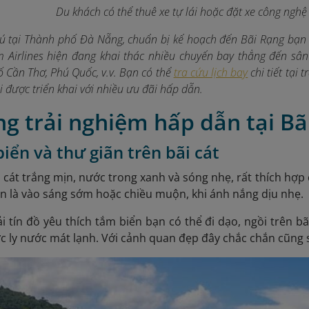
Du khách có thể thuê xe tự lái hoặc đặt xe công nghệ
ú tại Thành phố Đà Nẵng, chuẩn bị kế hoạch đến Bãi Rạng bạn 
am Airlines hiện đang khai thác nhiều chuyến bay thẳng đến s
 Cần Thơ, Phú Quốc, v.v. Bạn có thể
tra cứu lịch bay
chi tiết tại
 được triển khai với nhiều ưu đãi hấp dẫn.
g trải nghiệm hấp dẫn tại Bã
biển và thư giãn trên bãi cát
 cát trắng mịn, nước trong xanh và sóng nhẹ, rất thích hợp c
n là vào sáng sớm hoặc chiều muộn, khi ánh nắng dịu nhẹ.
 tín đồ yêu thích tắm biển bạn có thể đi dạo, ngồi trên b
c ly nước mát lạnh. Với cảnh quan đẹp đây chắc chắn cũng sẽ