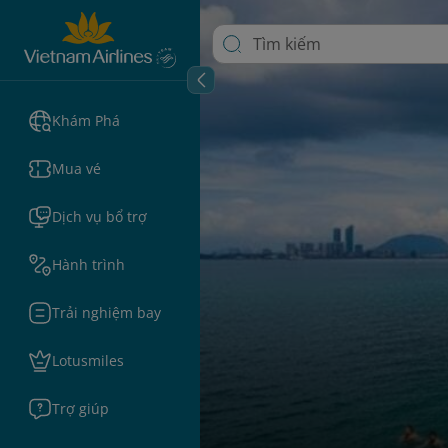
Khám Phá
Mua vé
Dịch vụ bổ trợ
Hành trình
Trải nghiệm bay
Lotusmiles
Trợ giúp