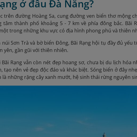
 Rạng ở đâu Đà Nẵng?
lạc trên đường Hoàng Sa, cung đường ven biển thơ mộng c
ng tâm thành phố khoảng 5 - 7 km về phía đông bắc. Bãi
một trong những khu vực có địa hình phong phú và thiên n
núi Sơn Trà và bờ biển Đông, Bãi Rạng hội tụ đầy đủ yếu
 yên, gần gũi với thiên nhiên.
 Bãi Rạng vẫn còn nét đẹp hoang sơ, chưa bị du lịch hóa n
n, tạo nên vẻ đẹp độc đáo và khác biệt. Sóng biển ở đây nh
 là những rặng cây xanh mướt, hệ sinh thái rừng nguyên si