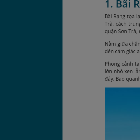
1. Bãi
Bãi Rạng tọa 
Trà, cách tru
quận Sơn Trà, 
Nằm giữa chân 
đến cảm giác an
Phong cảnh tại
lớn nhỏ xen lẫ
đáy. Bao quanh