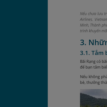
Nếu chưa lưu tr
Airlines. Vietn
Minh, Thành phố
trình khuyến mãi
3. Nhữn
3.1. Tắm 
Bãi Rạng có bãi
để bạn tắm biể
Nếu không phải
bè, thưởng thứ