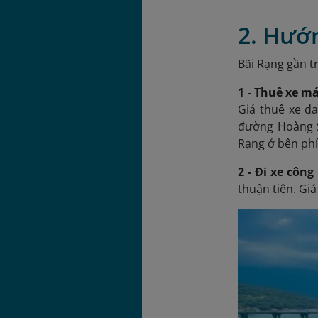
2. Hướ
Bãi Rạng gần t
1 - Thuê xe m
Giá thuê xe d
đường Hoàng S
Rạng ở bên phía
2 - Đi xe công
thuận tiện. Gi