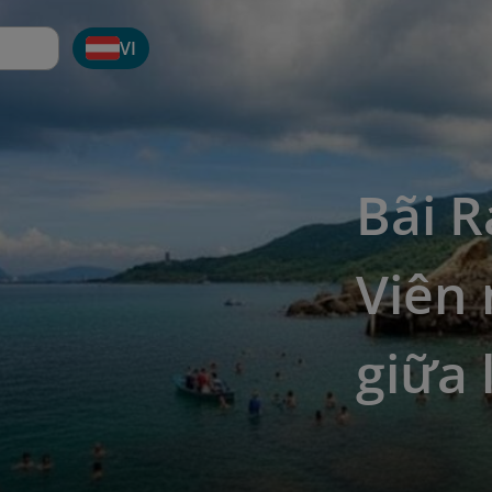
VI
Bãi R
Viên
giữa 