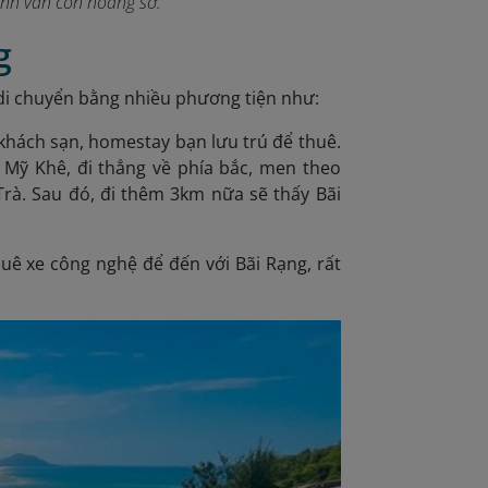
ảnh vẫn còn hoang sơ.
g
di chuyển bằng nhiều phương tiện như:
 khách sạn, homestay bạn lưu trú để thuê.
 Mỹ Khê, đi thẳng về phía bắc, men theo
rà. Sau đó, đi thêm 3km nữa sẽ thấy Bãi
huê xe công nghệ để đến với Bãi Rạng, rất