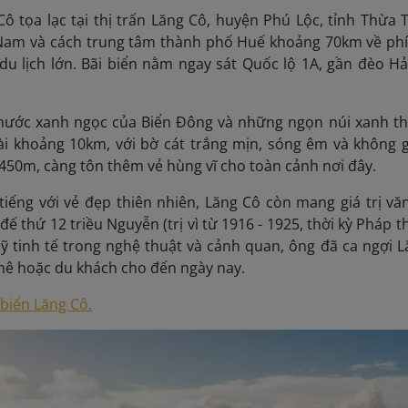
Cô tọa lạc tại thị trấn Lăng Cô, huyện Phú Lộc, tỉnh Thừ
Nam và cách trung tâm thành phố Huế khoảng 70km về phía
du lịch lớn. Bãi biển nằm ngay sát Quốc lộ 1A, gần đèo Hả
nước xanh ngọc của Biển Đông và những ngọn núi xanh th
dài khoảng 10km, với bờ cát trắng mịn, sóng êm và không 
.450m, càng tôn
thêm vẻ hùng vĩ cho toàn cảnh nơi đây.
tiếng với vẻ đẹp thiên nhiên, Lăng Cô còn mang giá trị vă
đế thứ 12 triều Nguyễn (trị vì từ 1916 - 1925, thời kỳ Pháp 
 tinh tế trong nghệ thuật và cảnh quan, ông đã ca ngợi 
mê hoặc du khách cho đến ngày nay.
 biển Lăng Cô.