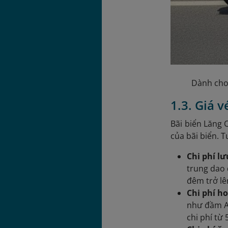
Dành cho 
1.3. Giá 
Bãi biển Lăng 
của bãi biển. 
Chi phí lư
trung dao 
đêm trở lê
Chi phí h
như đầm An
chi phí từ