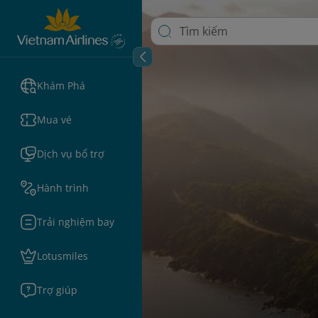
Khám Phá
Mua vé
Dịch vụ bổ trợ
Hành trình
Trải nghiệm bay
Lotusmiles
Trợ giúp