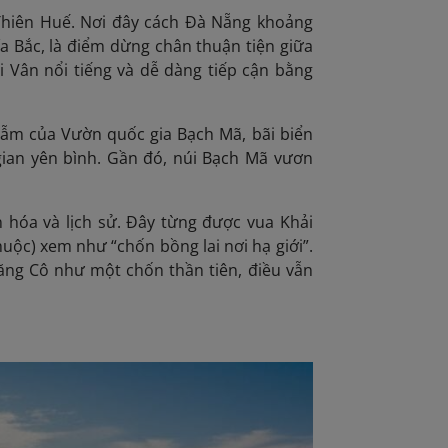
a Thiên Huế. Nơi đây cách Đà Nẵng khoảng
 Bắc, là điểm dừng chân thuận tiện giữa
i Vân nổi tiếng và dễ dàng tiếp cận bằng
ẫm của Vườn quốc gia Bạch Mã, bãi biển
gian yên bình. Gần đó, núi Bạch Mã vươn
n hóa và lịch sử. Đây từng được vua Khải
thuộc) xem như “chốn bồng lai nơi hạ giới”.
Lăng Cô như một chốn thần tiên, điều vẫn