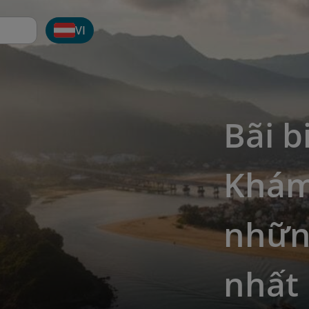
VI
Bãi b
Khám
nhữn
nhất