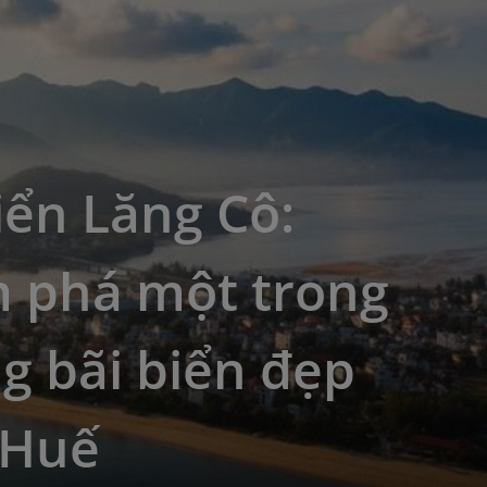
iển Lăng Cô:
 phá một trong
g bãi biển đẹp
 Huế