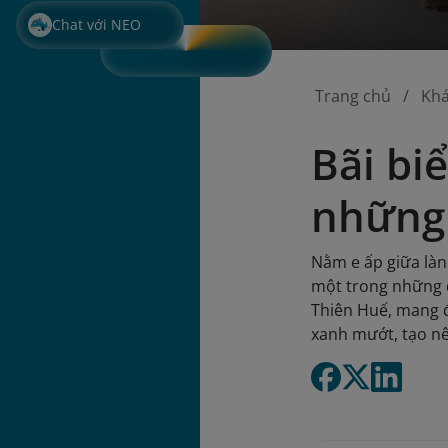
Chat với NEO
Trang chủ
Kh
Bãi bi
những 
Nằm e ấp giữa làn
một trong những đ
Thiên Huế, mang đ
xanh mướt, tạo nê