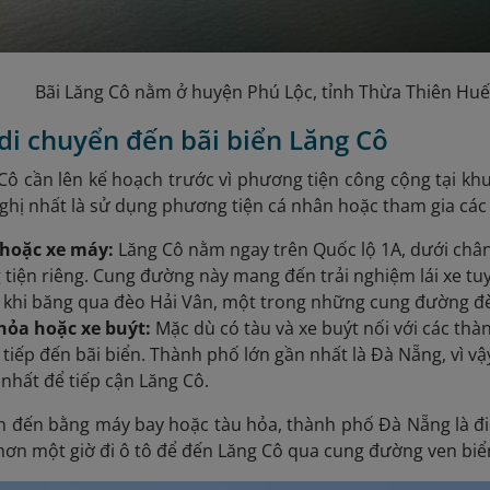
Bãi Lăng Cô nằm ở huyện Phú Lộc, tỉnh Thừa Thiên Huế
 di chuyển đến bãi biển Lăng Cô
Cô cần lên kế hoạch trước vì phương tiện công cộng tại kh
hị nhất là sử dụng phương tiện cá nhân hoặc tham gia các t
 hoặc xe máy:
Lăng Cô nằm ngay trên Quốc lộ 1A, dưới chân
tiện riêng. Cung đường này mang đến trải nghiệm lái xe tuy
ệt khi băng qua đèo Hải Vân, một trong những cung đường đ
hỏa hoặc xe buýt:
Mặc dù có tàu và xe buýt nối với các th
i tiếp đến bãi biển. Thành phố lớn gần nhất là Đà Nẵng, vì 
 nhất để tiếp cận Lăng Cô.
 đến bằng máy bay hoặc tàu hỏa, thành phố Đà Nẵng là đi
hơn một giờ đi ô tô để đến Lăng Cô qua cung đường ven biể