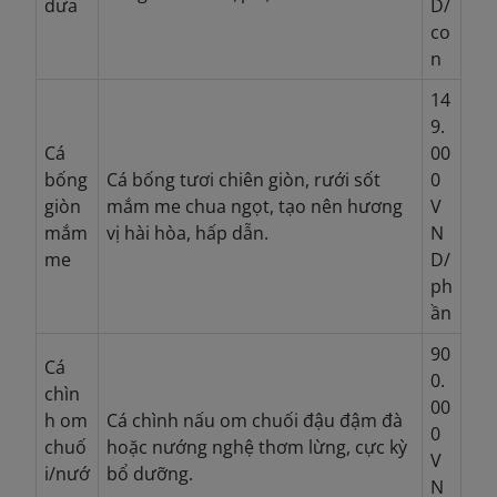
dưa
D/
co
n
14
9.
Cá
00
bống
Cá bống tươi chiên giòn, rưới sốt
0
giòn
mắm me chua ngọt, tạo nên hương
V
mắm
vị hài hòa, hấp dẫn.
N
me
D/
ph
ần
90
Cá
0.
chìn
00
h
om
Cá chình nấu om chuối đậu đậm đà
0
chuố
hoặc nướng nghệ thơm lừng, cực kỳ
V
i/nướ
bổ dưỡng.
N