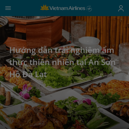
Hướng dẫn trải nghiệm ẩm
thực thiên nhiên tại An Sơn
Hồ Đà Lạt