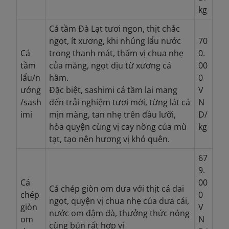
kg
Cá tầm Đà Lạt tươi ngon, thịt chắc
ngọt, ít xương, khi nhúng lẩu nước
70
Cá
trong thanh mát, thấm vị chua nhẹ
0.
tầm
của măng, ngọt dịu từ xương cá
00
lẩu/n
hầm.
0
ướng
Đặc biệt, sashimi cá tầm lại mang
V
/sash
đến trải nghiệm tươi mới, từng lát cá
N
imi
mịn màng, tan nhẹ trên đầu lưỡi,
D/
hòa quyện cùng vị cay nồng của mù
kg
tạt, tạo nên hương vị khó quên.
67
9.
Cá
00
Cá chép giòn om dưa với thịt cá dai
chép
0
ngọt, quyện vị chua nhẹ của dưa cải,
giòn
V
nước om đậm đà, thưởng thức nóng
om
N
cùng bún rất hợp vị