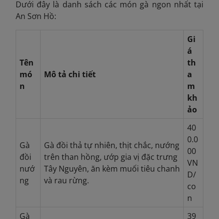
Dưới đây là danh sách các món gà ngon nhất tại
An Sơn Hồ:
Gi
á
Tên
th
mó
Mô tả chi tiết
a
n
m
kh
ảo
40
0.0
Gà
Gà đồi thả tự nhiên, thịt chắc, nướng
00
đồi
trên than hồng, ướp gia vị đặc trưng
VN
nướ
Tây Nguyên, ăn kèm muối tiêu chanh
D/
ng
và rau rừng.
co
n
Gà
39