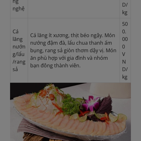
ng
D/
nghệ
kg
50
Cá
0.
Cá lăng ít xương, thịt béo ngậy. Món
lăng
00
nướng đậm đà, lẩu chua thanh ấm
nướn
0
bụng, rang sả giòn thơm dậy vị. Món
g/lẩu
V
ăn phù hợp với gia đình và nhóm
/rang
N
bạn đông thành viên.
sả
D/
kg