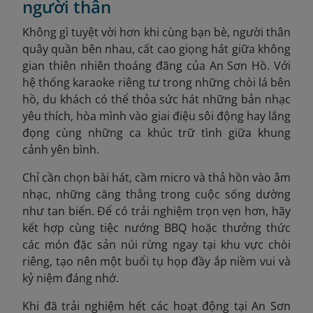
người thân
Không gì tuyệt vời hơn khi cùng bạn bè, người thân
quây quần bên nhau, cất cao giọng hát giữa không
gian thiên nhiên thoáng đãng của An Sơn Hồ. Với
hệ thống karaoke riêng tư trong những chòi lá bên
hồ, du khách có thể thỏa sức hát những bản nhạc
yêu thích, hòa mình vào giai điệu sôi động hay lắng
đọng cùng những ca khúc trữ tình giữa khung
cảnh yên bình.
Chỉ cần chọn bài hát, cầm micro và thả hồn vào âm
nhạc, những căng thẳng trong cuộc sống dường
như tan biến. Để có trải nghiệm trọn vẹn hơn, hãy
kết hợp cùng tiệc nướng BBQ hoặc thưởng thức
các món đặc sản núi rừng ngay tại khu vực chòi
riêng, tạo nên một buổi tụ họp đầy ắp niềm vui và
kỷ niệm đáng nhớ.
Khi đã trải nghiệm hết các hoạt động tại An Sơn