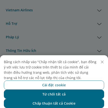
Vietnam Airlines
Hỗ Trợ
Pháp Lý
Thông Tin Hữu Ích
Bằng cách nhấp vào "Chấp nhận tất cả cookie", bạn đồng
Đại lý & Đối tác
ý với việc lưu trữ cookie trên thiết bị của mình để cải
thiện điều hướng trang web, phân tích việc sử dụng
Vận Tải Hàng Hóa
trang và hỗ trợ các nỗ lực tiếp thị của chúng tôi.
Cài đặt cookie
Giải thưởng của Vietnam Airlines
Từ chối tất cả
Chat với NEO
Chấp thuận tất cả Cookie