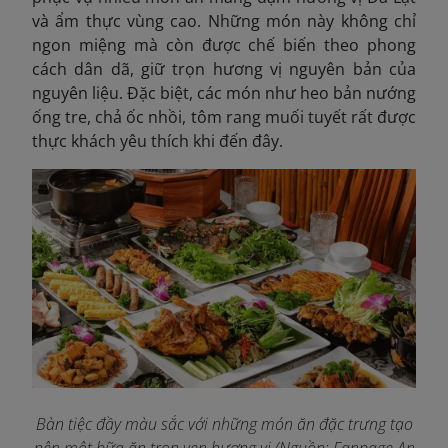
và ẩm thực vùng cao. Những món này không chỉ
ngon miệng mà còn được chế biến theo phong
cách dân dã, giữ trọn hương vị nguyên bản của
nguyên liệu. Đặc biệt, các món như heo bản nướng
ống tre, chả ốc nhồi, tôm rang muối tuyết rất được
thực khách yêu thích khi đến đây.
Bàn tiệc đầy màu sắc với những món ăn đặc trưng tạo
nên một bữa ăn trọn vẹn hương vị (Nguồn: Fanpage An