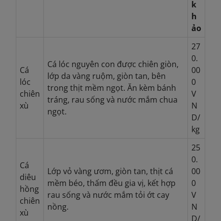
k
h
ảo
27
0.
Cá lóc nguyên con được chiên giòn,
Cá
00
lớp da vàng ruộm, giòn tan, bên
lóc
0
trong thịt mềm ngọt. Ăn kèm bánh
chiên
V
tráng, rau sống và nước mắm chua
xù
N
ngọt.
D/
kg
25
0.
Cá
Lớp vỏ vàng ươm, giòn tan, thịt cá
00
diêu
mềm béo, thấm đều gia vị, kết hợp
0
hồng
rau sống và nước mắm tỏi ớt cay
V
chiên
nồng.
N
xù
D/