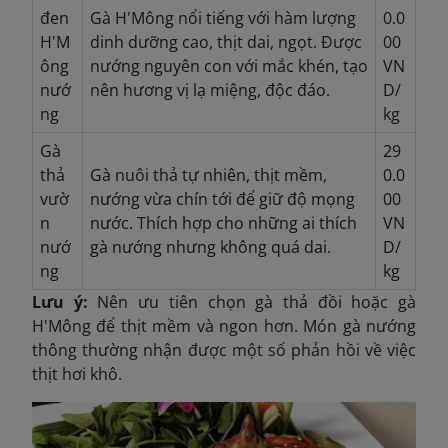
đen
Gà H'Mông nổi tiếng với hàm lượng
0.0
H'M
dinh dưỡng cao, thịt dai, ngọt. Được
00
ông
nướng nguyên con với mắc khén, tạo
VN
nướ
nên hương vị lạ miệng, độc đáo.
D/
ng
kg
Gà
29
thả
Gà nuôi thả tự nhiên, thịt mềm,
0.0
vườ
nướng vừa chín tới để giữ độ mọng
00
n
nước. Thích hợp cho những ai thích
VN
nướ
gà nướng nhưng không quá dai.
D/
ng
kg
Lưu ý:
Nên ưu tiên chọn gà thả đồi hoặc gà
H'Mông để thịt mềm và ngon hơn. Món gà nướng
thông thường nhận được một số phản hồi về việc
thịt hơi khô.