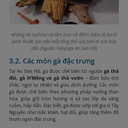
Những lát sashimi cá tầm tươi rói điểm thêm lá tía tô
xanh mướt, tạo nên một tổng thể vừa tinh tế vừa hấp
dẫ
n (Nguồn: Fanpage An Sơn Hồ
)
3.2. Các món gà đặc trưng
Tại An Sơn Hồ, gà được chế biến từ nguồn
gà thả
đồi, gà H'Mông và gà thả vườn
– đảm bảo thịt
chắc, ngọt tự nhiên và giàu dinh dưỡng. Các món
gà được chế biến theo phương pháp nướng than
hoa, giúp giữ trọn hương vị và tạo lớp da vàng
ruộm, hấp dẫn. Đặc biệt, gà được ướp với gia vị Tây
Nguyên như mắc khén, hạt dổi, giúp tăng thêm độ
thơm ngon đặc trưng.