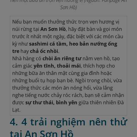
Sơn Hồ
)
Nếu bạn muốn thưởng thức trọn vẹn hương vị
núi rừng tại
An Sơn Hồ
, hãy đặt bàn và gọi món
trước ít nhất một ngày, đặc biệt với các món cầu
kỳ như
sashimi cá tầm, heo bản nướng ống
tre
hay
chả ốc nhồi
.
Nhà hàng có
chòi ăn riêng tư
nằm ven hồ, tạo
cảm giác
yên tĩnh, thoải mái
, thích hợp cho
những bữa ăn thân mật cùng gia đình hoặc
những buổi tụ họp bạn bè. Ngồi trong chòi, vừa
thưởng thức các món ăn nóng hổi, vừa lắng
nghe tiếng nước chảy róc rách, bạn sẽ cảm nhận
được
sự thư thái, bình yên
giữa thiên nhiên Đà
Lạt.
4. 4 trải nghiệm nên thử
tại An Sơn Hồ