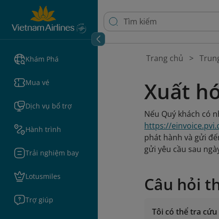
Trang chủ
Trun
Khám Phá
Xuất h
Mua vé
Dịch vụ bổ trợ
Nếu Quý khách có nh
https://einvoice.pv
Hành trình
phát hành và gửi đế
gửi yêu cầu sau ngà
Trải nghiệm bay
Lotusmiles
Câu hỏi t
Trợ giúp
Tôi có thể tra cứ