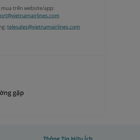
é mua trên website/app:
ort@vietnamairlines.com
ng:
telesales@vietnamairlines.com
ường gặp
Thông Tin Hữu Ích