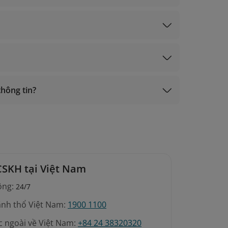
es.com
https://hoadondientu.gdt.gov.vn
thông tin?
CSKH tại Việt Nam
ộng:
24/7
ãnh thổ Việt Nam:
1900 1100
c ngoài về Việt Nam:
+84 24 38320320