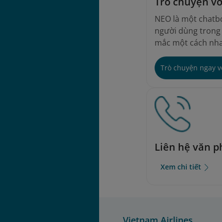
Trò chuyện v
NEO là một chatbo
người dùng trong v
mắc một cách nha
Trò chuyện ngay 
Liên hệ văn 
Xem chi tiết
Vietnam Airlines