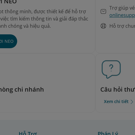
ới NEO
Trợ giúp v
t thông minh, được thiết kế để hỗ trợ
onlinesupp
iệc tìm kiếm thông tin và giải đáp thắc
Hỗ trợ chu
nh chóng và hiệu quả.
với NEO
phòng chi nhánh
Câu hỏi th
Xem chi tiết
Hỗ Trợ
Pháp Lý