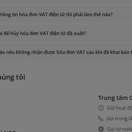
thông tin hóa đơn VAT điện tử thì phải làm thế nào?
https://einvoice.vietnamairlin
 ai để hủy hóa đơn VAT điện tử đã xuất?
19001100
onlinesupport@vietnamairlines.com
nào nếu không nhận được hóa đơn VAT sau khi đã khai báo 
19001100
onlinesupport@vietnamairlines.com
19001100
húng tôi
onlinesupport@vietnamairlines.com
Trung tâm 
Giờ hoạt đ
Gọi trong l
Gọi từ nướ