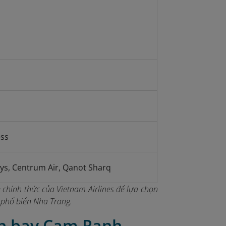
ss
ys, Centrum Air, Qanot Sharq
 chính thức của Vietnam Airlines để lựa chọn
h phố biển Nha Trang.
ân bay Cam Ranh