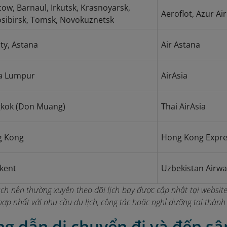
ow, Barnaul, Irkutsk, Krasnoyarsk,
Aeroflot, Azur Air
sibirsk, Tomsk, Novokuznetsk
ty, Astana
Air Astana
a Lumpur
AirAsia
kok (Don Muang)
Thai AirAsia
g Kong
Hong Kong Expre
kent
Uzbekistan Airwa
ch nên thường xuyên theo dõi lịch bay được cập nhật tại website
hợp nhất với nhu cầu du lịch, công tác hoặc nghỉ dưỡng tại thàn
ng dẫn di chuyển đi và đến s