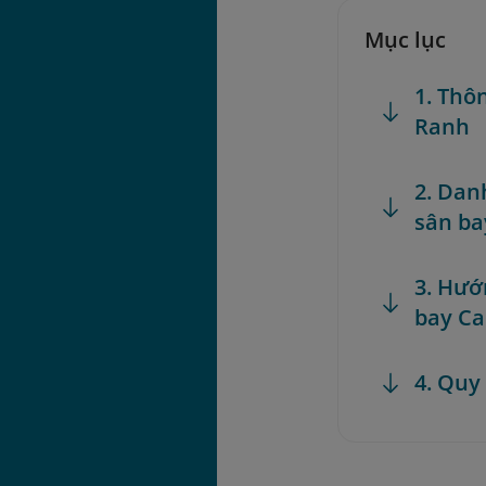
Mục lục
1. Thô
Ranh
2. Dan
sân b
3. Hướ
bay C
4. Quy