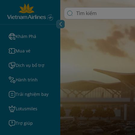
Khám Phá
Mua vé
Dịch vụ bổ trợ
Hành trình
Trải nghiệm bay
Lotusmiles
Trợ giúp