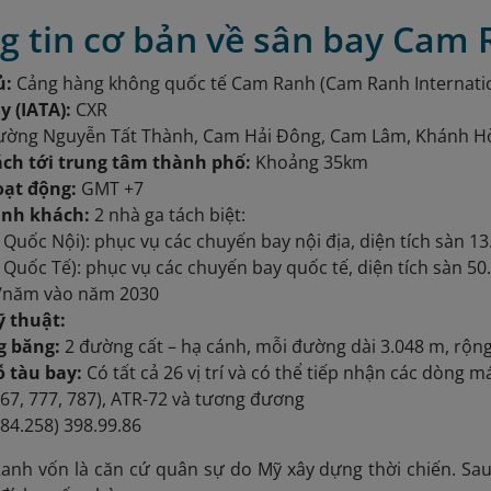
ng tin cơ bản về sân bay Cam
ủ:
Cảng hàng không quốc tế Cam Ranh (Cam Ranh Internatio
y (IATA):
CXR
ờng Nguyễn Tất Thành, Cam Hải Đông, Cam Lâm, Khánh H
ch tới trung tâm thành phố:
Khoảng 35km
oạt động:
GMT +7
ành khách:
2 nhà ga tách biệt:
 Quốc Nội): phục vụ các chuyến bay nội địa, diện tích sàn 1
 Quốc Tế): phục vụ các chuyến bay quốc tế, diện tích sàn 50.
/năm vào năm 2030
ỹ thuật:
 băng:
2 đường cất – hạ cánh, mỗi đường dài 3.048 m, rộn
ỗ tàu bay:
Có tất cả 26 vị trí và có thể tiếp nhận các dòng m
767, 777, 787), ATR-72 và tương đương
84.258) 398.99.86
anh vốn là căn cứ quân sự do Mỹ xây dựng thời chiến. Sau