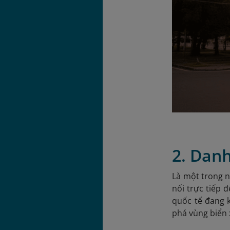
2. Dan
Là một trong n
nối trực tiếp 
quốc tế đang 
phá vùng biển 