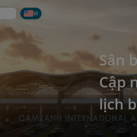
VI
Sân 
Cập n
lịch 