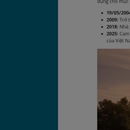
dụng cho mục 
19/05/200
2009:
Trở t
2018:
Nhà g
2025:
Cam R
của Việt N