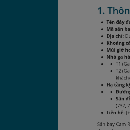
1. Thô
Tên đầy đ
Mã sân ba
Địa chỉ:
Đư
Khoảng cá
Múi giờ h
Nhà ga h
T1 (Ga
T2 (Ga
khách
Hạ tầng k
Đường
Sân đ
(737, 
Liên hệ:
(+
Sân bay Cam R