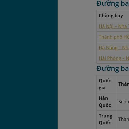
Đường bay
Chặng bay
Hà Nội – Nha
Thành phố Hồ
Đà Nẵng – Nh
Hải Phòng – 
Đường ba
Quốc
Thàn
gia
Hàn
Seou
Quốc
Trung
Thàn
Quốc