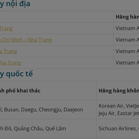
 nội địa
Hãng hàn
 Trang
Vietnam Ai
 Chí Minh – Nha Trang
Vietnam Ai
a Trang
Vietnam Ai
Nha Trang
Vietnam Ai
y quốc tế
h phố khai thác
Hãng hàng khô
Korean Air, VietJet
l, Busan, Daegu, Cheongju, Daejeon
Jeju Air, Eastar Je
h Đô, Quảng Châu, Quế Lâm
Sichuan Airlines,