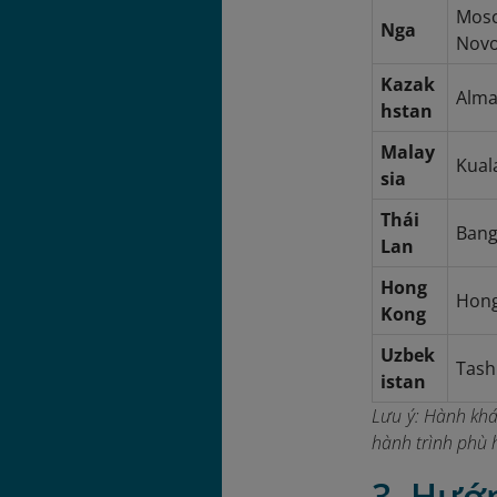
Mosc
Nga
Novo
Kazak
Alma
hstan
Malay
Kual
sia
Thái
Bang
Lan
Hong
Hon
Kong
Uzbek
Tash
istan
Lưu ý: Hành khá
hành trình phù 
3. Hướ