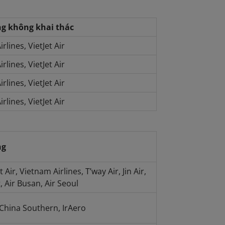
g không khai thác
rlines, VietJet Air
rlines, VietJet Air
rlines, VietJet Air
rlines, VietJet Air
ng
 Air, Vietnam Airlines, T’way Air, Jin Air,
t, Air Busan, Air Seoul
 China Southern, IrAero