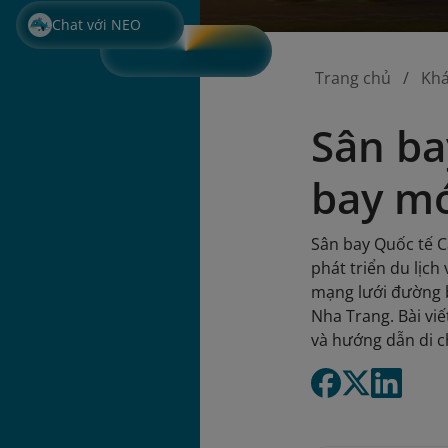
Chat với NEO
Trang chủ
Kh
Sân ba
bay mớ
Sân bay Quốc tế C
phát triển du lịch
mạng lưới đường b
Nha Trang. Bài viế
và hướng dẫn di 