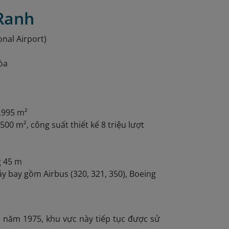
 Ranh
nal Airport)
òa
3.995 m²
500 m², công suất thiết kế 8 triệu lượt
g 45 m
áy bay gồm Airbus (320, 321, 350), Boeing
 năm 1975, khu vực này tiếp tục được sử