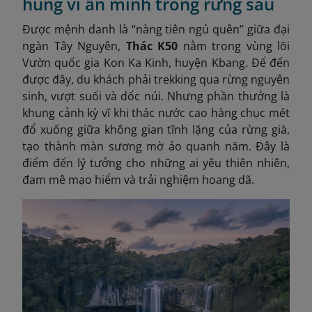
hùng vĩ ẩn mình trong rừng sâu
Được mệnh danh là “nàng tiên ngủ quên” giữa đại
ngàn Tây Nguyên,
Thác K50
nằm trong vùng lõi
Vườn quốc gia Kon Ka Kinh, huyện Kbang. Để đến
được đây, du khách phải trekking qua rừng nguyên
sinh, vượt suối và dốc núi. Nhưng phần thưởng là
khung cảnh kỳ vĩ khi thác nước cao hàng chục mét
đổ xuống giữa không gian tĩnh lặng của rừng già,
tạo thành màn sương mờ ảo quanh năm. Đây là
điểm đến lý tưởng cho những ai yêu thiên nhiên,
đam mê mạo hiểm và trải nghiệm hoang dã.