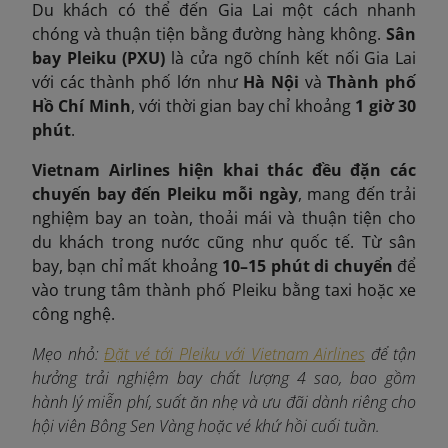
Du khách có thể đến Gia Lai một cách nhanh
chóng và thuận tiện bằng đường hàng không.
Sân
bay Pleiku (PXU)
là cửa ngõ chính kết nối Gia Lai
với các thành phố lớn như
Hà Nội
và
Thành phố
Hồ Chí Minh
, với thời gian bay chỉ khoảng
1 giờ 30
phút
.
Vietnam Airlines hiện khai thác đều đặn các
chuyến bay đến Pleiku mỗi ngày
, mang đến trải
nghiệm bay an toàn, thoải mái và thuận tiện cho
du khách trong nước cũng như quốc tế. Từ sân
bay, bạn chỉ mất khoảng
10–15 phút di chuyển
để
vào trung tâm thành phố Pleiku bằng taxi hoặc xe
công nghệ.
Mẹo nhỏ:
Đặt vé tới Pleiku với Vietnam Airlines
để tận
hưởng trải nghiệm bay chất lượng 4 sao, bao gồm
hành lý miễn phí, suất ăn nhẹ và ưu đãi dành riêng cho
hội viên Bông Sen Vàng hoặc vé khứ hồi cuối tuần.