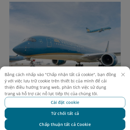
Bằng cách nhấp vào "Chấp nhận tất cả cookie", bạn đồng
ý với việc lưu trữ cookie trên thiết bị của mình để cải
Vietnam Airlines đồng hành cùng du khách trong hành
thiện điều hướng trang web, phân tích việc sử dụng
trình khám phá mảnh đất Tây Nguyên đầy thơ mộng
trang và hỗ trợ các nỗ lực tiếp thị của chúng tôi.
Cài đặt cookie
Di chuyển trong tỉnh
Từ chối tất cả
Gia Lai có địa hình cao nguyên đặc trưng, với nhiều
Chat với NEO
điểm đến nằm rải rác ở các huyện. Vì vậy, phương
Chấp thuận tất cả Cookie