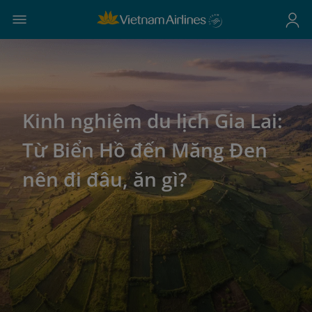
Kinh nghiệm du lịch Gia Lai:
Từ Biển Hồ đến Măng Đen
nên đi đâu, ăn gì?