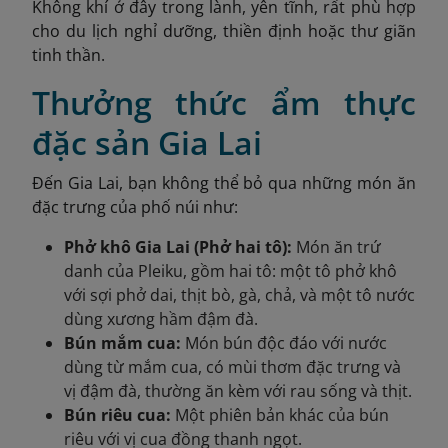
Không khí ở đây trong lành, yên tĩnh, rất phù hợp
cho du lịch nghỉ dưỡng, thiền định hoặc thư giãn
tinh thần.
Thưởng thức ẩm thực
đặc sản Gia Lai
Đến Gia Lai, bạn không thể bỏ qua những món ăn
đặc trưng của phố núi như:
Phở khô Gia Lai (Phở hai tô):
Món ăn trứ
danh của Pleiku, gồm hai tô: một tô phở khô
với sợi phở dai, thịt bò, gà, chả, và một tô nước
dùng xương hầm đậm đà.
Bún mắm cua:
Món bún độc đáo với nước
dùng từ mắm cua, có mùi thơm đặc trưng và
vị đậm đà, thường ăn kèm với rau sống và thịt.
Bún riêu cua:
Một phiên bản khác của bún
riêu với vị cua đồng thanh ngọt.