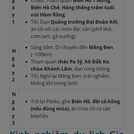
g
Chiều: Tham quan
Biển Hồ T'Nưng
,
à
Biển Hồ Chè
,
Hàng thông trăm tuổi
,
y
núi Hàm Rồng
1
Tối: Dạo
Quảng trường Đại Đoàn Kết
,
ăn tối với các món đặc sản (phở khô,
cơm lam, gà nướng)
Sáng sớm: Di chuyển đến
Măng Đen
N
(~100km)
g
Tham quan
thác Pa Sỹ
,
hồ Đắk Ke
,
à
chùa Khánh Lâm
, dạo rừng thông
y
Tối: Nghỉ lại Măng Đen, trải nghiệm
2
không khí trong lành
N
g
Trở lại Pleiku, ghé
Biển Hồ
,
đồi cỏ hồng
à
(nếu đúng mùa)
, ăn trưa rồi ra sân
y
bay/tàu
3