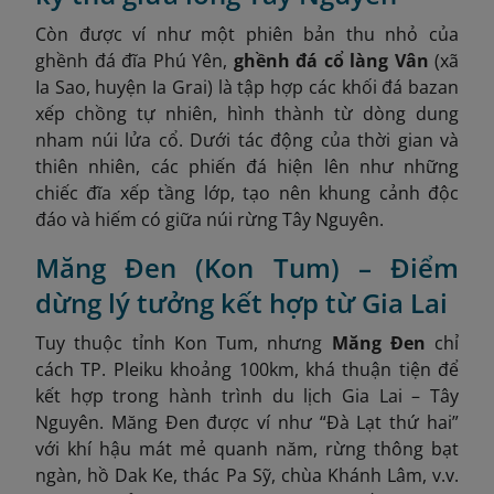
Còn được ví như một phiên bản thu nhỏ của
ghềnh đá đĩa Phú Yên,
ghềnh đá cổ làng Vân
(xã
Ia Sao, huyện Ia Grai) là tập hợp các khối đá bazan
xếp chồng tự nhiên, hình thành từ dòng dung
nham núi lửa cổ. Dưới tác động của thời gian và
thiên nhiên, các phiến đá hiện lên như những
chiếc đĩa xếp tầng lớp, tạo nên khung cảnh độc
đáo và hiếm có giữa núi rừng Tây Nguyên.
Măng Đen (Kon Tum) – Điểm
dừng lý tưởng kết hợp từ Gia Lai
Tuy thuộc tỉnh Kon Tum, nhưng
Măng Đen
chỉ
cách TP. Pleiku khoảng 100km, khá thuận tiện để
kết hợp trong hành trình du lịch Gia Lai – Tây
Nguyên. Măng Đen được ví như “Đà Lạt thứ hai”
với khí hậu mát mẻ quanh năm, rừng thông bạt
ngàn, hồ Dak Ke, thác Pa Sỹ, chùa Khánh Lâm, v.v.