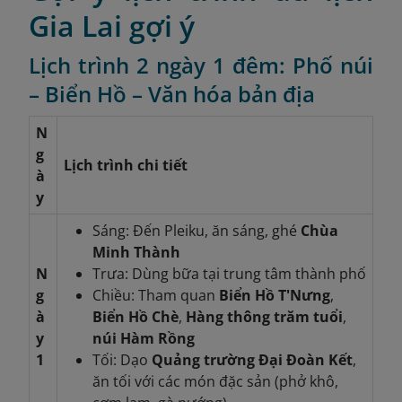
Gia Lai gợi ý
Lịch trình 2 ngày 1 đêm: Phố núi
– Biển Hồ – Văn hóa bản địa
N
g
Lịch trình chi tiết
à
y
Sáng: Đến Pleiku, ăn sáng, ghé
Chùa
Minh Thành
N
Trưa: Dùng bữa tại trung tâm thành phố
g
Chiều: Tham quan
Biển Hồ T'Nưng
,
à
Biển Hồ Chè
,
Hàng thông trăm tuổi
,
y
núi Hàm Rồng
1
Tối: Dạo
Quảng trường Đại Đoàn Kết
,
ăn tối với các món đặc sản (phở khô,