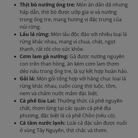
Thịt bò nướng ống tre:
Món ăn dân dã nhưng
hấp dẫn, thịt bò được ướp gia vị và nướng
trong ống tre, mang hương vị đặc trưng của
núi rừng.
Lẩu lá rừng:
Món lẩu độc đáo với nhiều loại lá
rừng khác nhau, mang vị chua, chát, ngọt
thanh, rất tốt cho sức khỏe.
Cơm lam gà nướng:
Gà được nướng nguyên
con trên than hồng, ăn kèm cơm lam thơm
dẻo nấu trong ống tre, là sự kết hợp hoàn hảo.
Gỏi lá:
Món gỏi tổng hợp với hàng chục loại lá
rừng khác nhau, cuốn cùng thịt luộc, tôm,
nem và chấm nước mắm đặc biệt.
Cà phê Gia Lai:
Thưởng thức cà phê nguyên
chất, thơm lừng tại các quán cà phê địa
phương, đặc biệt là cà phê Chồn (nếu có).
Cá tầm nước lạnh:
Loài cá đặc sản được nuôi
ở vùng Tây Nguyên, thịt chắc và thơm.