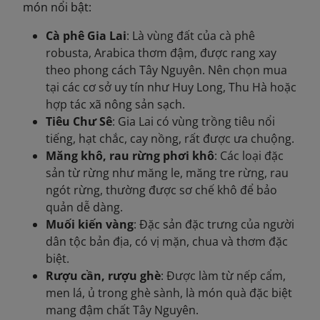
món nổi bật:
Cà phê Gia Lai
: Là vùng đất của cà phê
robusta, Arabica thơm đậm, được rang xay
theo phong cách Tây Nguyên. Nên chọn mua
tại các cơ sở uy tín như Huy Long, Thu Hà hoặc
hợp tác xã nông sản sạch.
Tiêu Chư Sê
: Gia Lai có vùng trồng tiêu nổi
tiếng, hạt chắc, cay nồng, rất được ưa chuộng.
Măng khô, rau rừng phơi khô
: Các loại đặc
sản từ rừng như măng le, măng tre rừng, rau
ngót rừng, thường được sơ chế khô để bảo
quản dễ dàng.
Muối kiến vàng
: Đặc sản đặc trưng của người
dân tộc bản địa, có vị mặn, chua và thơm đặc
biệt.
Rượu cần, rượu ghè
: Được làm từ nếp cẩm,
men lá, ủ trong ghè sành, là món quà đặc biệt
mang đậm chất Tây Nguyên.