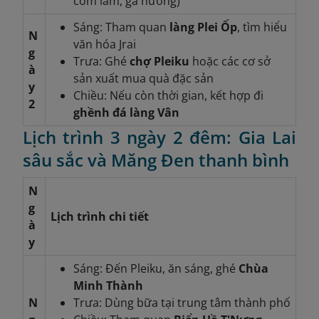
cơm lam, gà nướng)
Sáng: Tham quan
làng Plei Ốp
, tìm hiểu
N
văn hóa Jrai
g
Trưa: Ghé
chợ Pleiku
hoặc các cơ sở
à
sản xuất mua quà đặc sản
y
Chiều: Nếu còn thời gian, kết hợp đi
2
ghềnh đá làng Vân
Lịch trình 3 ngày 2 đêm: Gia Lai
sâu sắc và Măng Đen thanh bình
N
g
Lịch trình chi tiết
à
y
Sáng: Đến Pleiku, ăn sáng, ghé
Chùa
Minh Thành
N
Trưa: Dùng bữa tại trung tâm thành phố