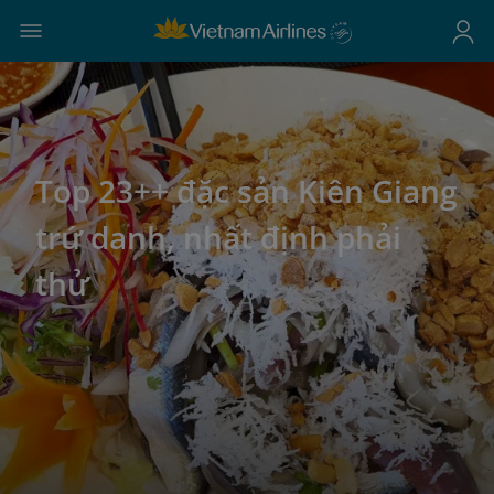
Top 23++ đặc sản Kiên Giang
trứ danh, nhất định phải
thử