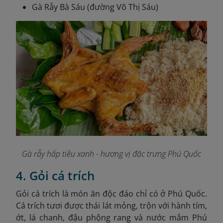
Gà Rẫy Bà Sáu (đường Võ Thị Sáu)
Gà rẫy hấp tiêu xanh - hương vị đặc trưng Phú Quốc
4. Gỏi cá trích
Gỏi cá trích là món ăn độc đáo chỉ có ở Phú Quốc.
Cá trích tươi được thái lát mỏng, trộn với hành tím,
ớt, lá chanh, đậu phộng rang và nước mắm Phú