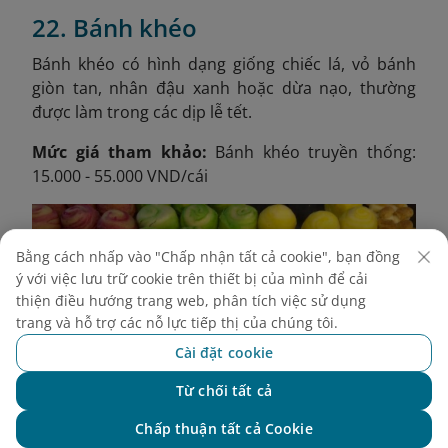
22. Bánh khéo
Bánh khéo có hình dạng giống chiếc lá, vỏ bánh
giòn tan, nhân đậu xanh hoặc dừa nạo, thường
được làm trong các dịp lễ tết.
Mức giá tham khảo:
Bánh khéo truyền thống:
15.000 - 55.000 VND/cái
Bằng cách nhấp vào "Chấp nhận tất cả cookie", bạn đồng
ý với việc lưu trữ cookie trên thiết bị của mình để cải
thiện điều hướng trang web, phân tích việc sử dụng
trang và hỗ trợ các nỗ lực tiếp thị của chúng tôi.
Cài đặt cookie
Từ chối tất cả
Chat với NEO
Chấp thuận tất cả Cookie