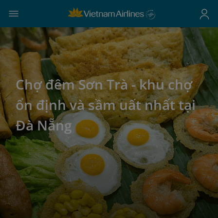
Chợ đêm Sơn Trà - khu chợ
ổn định và sầm uất nhất tại
Đà Nẵng