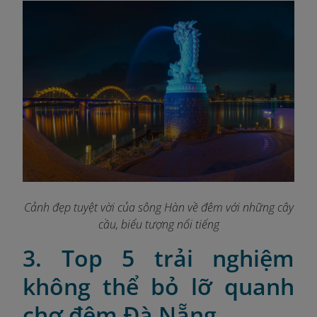
Cảnh đẹp tuyệt vời của sông Hàn về đêm với những cây
cầu, biểu tượng nổi tiếng
3. Top 5 trải nghiệm
không thể bỏ lỡ quanh
chợ đêm Đà Nẵng