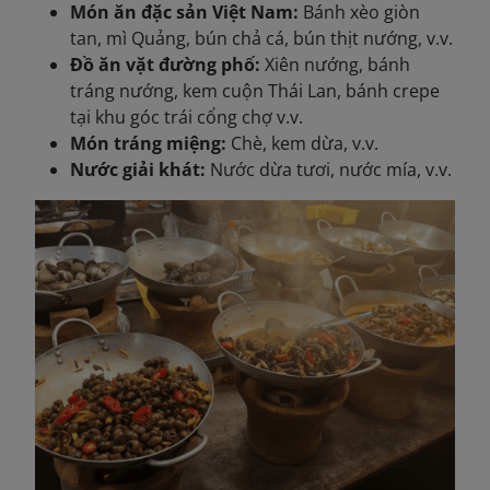
Món ăn đặc sản Việt Nam:
Bánh xèo giòn
tan, mì Quảng, bún chả cá, bún thịt nướng, v.v.
Đồ ăn vặt đường phố:
Xiên nướng, bánh
tráng nướng, kem cuộn Thái Lan, bánh crepe
tại khu góc trái cổng chợ v.v.
Món tráng miệng:
Chè, kem dừa, v.v.
Nước giải khát:
Nước dừa tươi, nước mía, v.v.