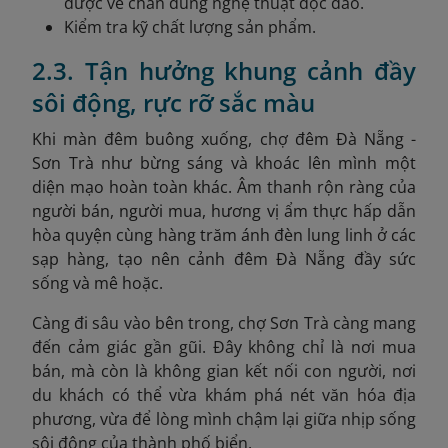
được vẽ chân dung nghệ thuật độc đáo.
Kiểm tra kỹ chất lượng sản phẩm.
2.3. Tận hưởng khung cảnh đầy
sôi động, rực rỡ sắc màu
Khi màn đêm buông xuống, chợ đêm Đà Nẵng -
Sơn Trà như bừng sáng và khoác lên mình một
diện mạo hoàn toàn khác. Âm thanh rộn ràng của
người bán, người mua, hương vị ẩm thực hấp dẫn
hòa quyện cùng hàng trăm ánh đèn lung linh ở các
sạp hàng, tạo nên cảnh đêm Đà Nẵng đầy sức
sống và mê hoặc.
Càng đi sâu vào bên trong, chợ Sơn Trà càng mang
đến cảm giác gần gũi. Đây không chỉ là nơi mua
bán, mà còn là không gian kết nối con người, nơi
du khách có thể vừa khám phá nét văn hóa địa
phương, vừa để lòng mình chậm lại giữa nhịp sống
sôi động của thành phố biển.