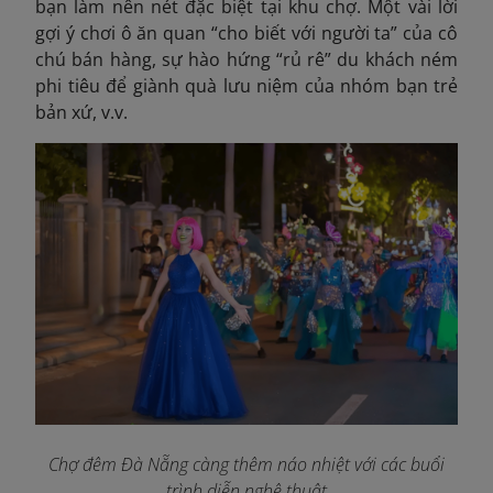
bạn làm nên nét đặc biệt tại khu chợ. Một vài lời
gợi ý chơi ô ăn quan “cho biết với người ta” của cô
chú bán hàng, sự hào hứng “rủ rê” du khách ném
phi tiêu để giành quà lưu niệm của nhóm bạn trẻ
bản xứ, v.v.
Chợ đêm Đà Nẵng càng thêm náo nhiệt với các buổi
trình diễn nghệ thuật