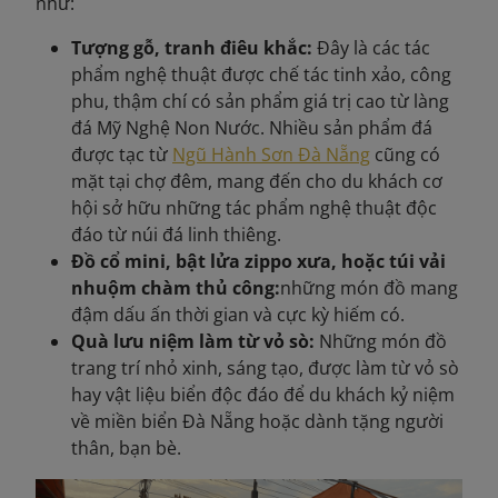
như:
Tượng gỗ, tranh điêu khắc:
Đây là các tác
phẩm nghệ thuật được chế tác tinh xảo, công
phu, thậm chí có sản phẩm giá trị cao từ làng
đá Mỹ Nghệ Non Nước. Nhiều sản phẩm đá
được tạc từ
Ngũ Hành Sơn Đà Nẵng
cũng có
mặt tại chợ đêm, mang đến cho du khách cơ
hội sở hữu những tác phẩm nghệ thuật độc
đáo từ núi đá linh thiêng.
Đồ cổ mini, bật lửa zippo xưa, hoặc túi vải
nhuộm chàm thủ công:
những món đồ mang
đậm dấu ấn thời gian và cực kỳ hiếm có.
Quà lưu niệm làm từ vỏ sò:
Những món đồ
trang trí nhỏ xinh, sáng tạo, được làm từ vỏ sò
hay vật liệu biển độc đáo để du khách kỷ niệm
về miền biển Đà Nẵng hoặc dành tặng người
thân, bạn bè.