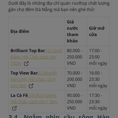
Dưới đây là những địa chỉ quán rooftop chất lượng
gần chợ đêm Đà Nẵng mà bạn nên ghé thử:
Giá
nước
Giờ mở
Địa điểm
tham
cửa
khảo
Brilliant Top Bar
162 Bạch
80.000 -
17:00 -
Đằng, Hải Châu cách chợ
250.000
23:00
750m
VND
mỗi ngày
Top View Bar
03 Nguyễn
70.000 -
16:00 -
Văn Linh, Hải Châu, cách
200.000
23:30
chợ 1km
VND
mỗi ngày
La Cà Fê
208 Bạch Đằng,
90.000 -
17:30 -
Hải Châu, cách chợ 1,3km
250.000
23:30
VND
mỗi ngày
3.4. Ngắm nhìn cầu sông Hàn