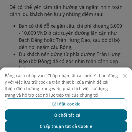
Để có thể yên tâm tận hưởng và ngắm nhìn toàn
cảnh, du khách nên lưu ý những điểm sau:
Bạn có thể đỗ xe gần cầu, chi phí khoảng 5.000
- 10.000 VND ở các tuyến đường lân cận như
Bạch Đằng hoặc Trần Hưng Đạo, sau đó đi bộ
đến nơi ngắm cầu Rồng,
Du khách nên đứng từ phía đường Trần Hưng
Đạo (bờ Đông) để có góc nhìn toàn cảnh đẹp
hơn.
Bằng cách nhấp vào "Chấp nhận tất cả cookie", bạn đồng
4. Lời khuyên để có trải
ý với việc lưu trữ cookie trên thiết bị của mình để cải
thiện điều hướng trang web, phân tích việc sử dụng
nghiệm tuyệt vời tại chợ
trang và hỗ trợ các nỗ lực tiếp thị của chúng tôi.
đêm Đà Nẵng
Cài đặt cookie
Từ chối tất cả
Dưới đây là một số mẹo nhỏ giúp bạn có trải
Chat với NEO
nghiệm trọn vẹn tại chợ đêm Đà Nẵng:
Chấp thuận tất cả Cookie