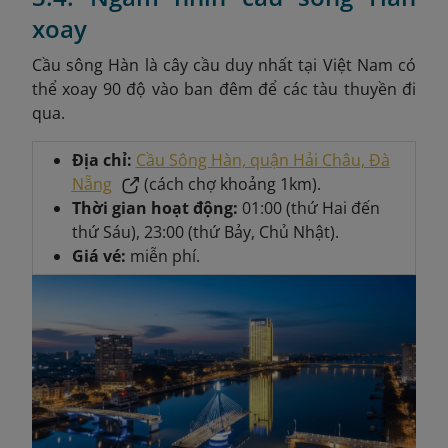
xoay
Cầu sông Hàn là cây cầu duy nhất tại Việt Nam có
thể xoay 90 độ vào ban đêm để các tàu thuyền đi
qua.
Địa chỉ:
Cầu Sông Hàn, quận Hải Châu, Đà
Nẵng
(cách chợ khoảng 1km).
Thời gian hoạt động:
01:00 (thứ Hai đến
thứ Sáu), 23:00 (thứ Bảy, Chủ Nhật).
Giá vé:
miễn phí.