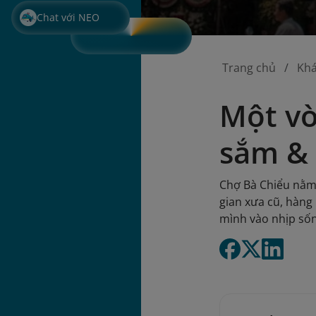
Chat với NEO
Trang chủ
Kh
Một vò
sắm & 
Chợ Bà Chiểu nằm 
gian xưa cũ, hàn
mình vào nhịp sốn