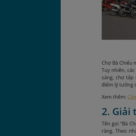
Chợ Bà Chiểu m
Tuy nhiên, các
sáng, chợ tấp
điểm lý tưởng 
Xem thêm:
Cẩm
2. Giải
Tên gọi “Bà Ch
ràng. Theo nh