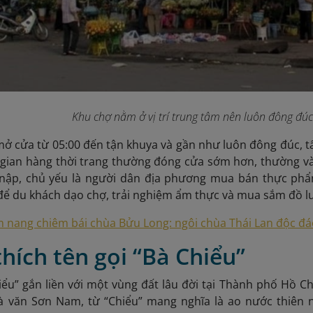
Khu chợ nằm ở vị trí trung tâm nên luôn đông đúc
ở cửa từ 05:00 đến tận khuya và gần như luôn đông đúc, t
 gian hàng thời trang thường đóng cửa sớm hơn, thường và
 nập, chủ yếu là người dân địa phương mua bán thực phẩm
để du khách dạo chợ, trải nghiệm ẩm thực và mua sắm đồ l
 nang chiêm bái chùa Bửu Long: ngôi chùa Thái Lan độc đ
 thích tên gọi “Bà Chiểu”
iểu” gắn liền với một vùng đất lâu đời tại Thành phố Hồ 
à văn Sơn Nam, từ “Chiểu” mang nghĩa là ao nước thiên n