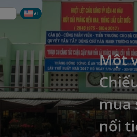
VI
Một 
Chiể
mua 
nổi t