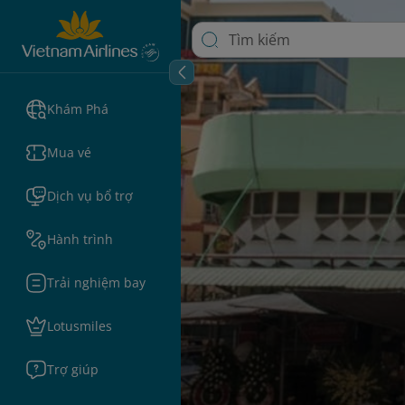
Khám Phá
Mua vé
Dịch vụ bổ trợ
Hành trình
Trải nghiệm bay
Lotusmiles
Trợ giúp