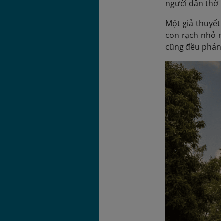
người dân thờ
Một giả thuyết
con rạch nhỏ n
cũng đều phản