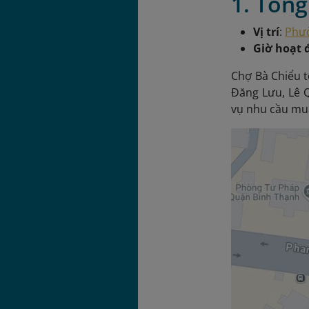
1. Tổng
Vị trí
:
Phườ
Giờ hoạt 
Chợ Bà Chiểu t
Đăng Lưu, Lê 
vụ nhu cầu mu