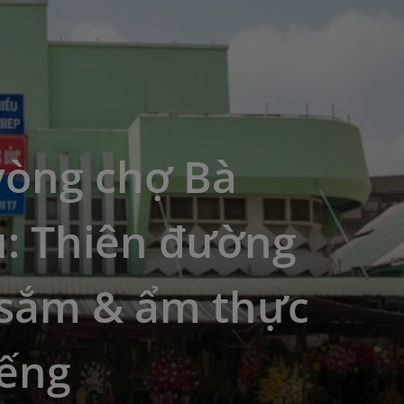
vòng chợ Bà
u: Thiên đường
sắm & ẩm thực
iếng