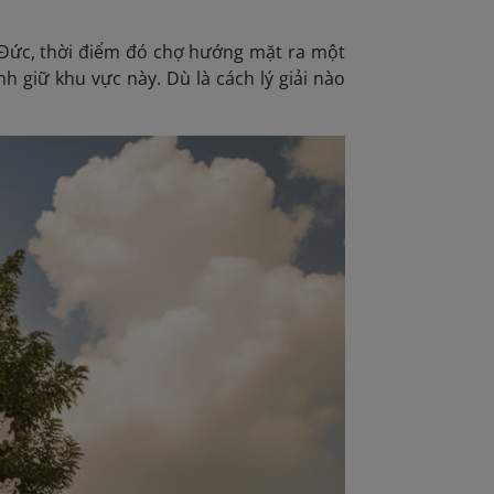
ự Đức, thời điểm đó chợ hướng mặt ra một
h giữ khu vực này. Dù là cách lý giải nào