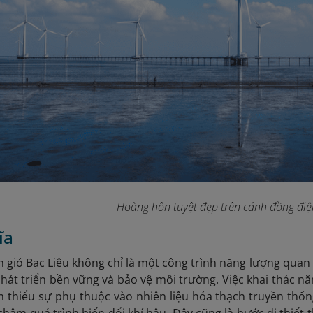
Hoàng hôn tuyệt đẹp trên cánh đồng điệ
ĩa
 gió Bạc Liêu không chỉ là một công trình năng lượng quan
phát triển bền vững và bảo vệ môi trường. Việc khai thác 
m thiểu sự phụ thuộc vào nhiên liệu hóa thạch truyền thốn
hậm quá trình biến đổi khí hậu. Đây cũng là bước đi thiết 