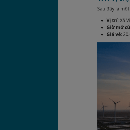
Sau đây là một
Vị trí
: Xã 
Giờ mở c
Giá vé
: 2