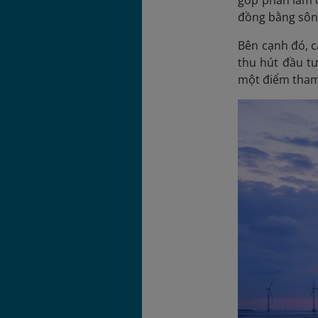
đồng bằng sông
Bên cạnh đó, c
thu hút đầu tư
một điểm tham 