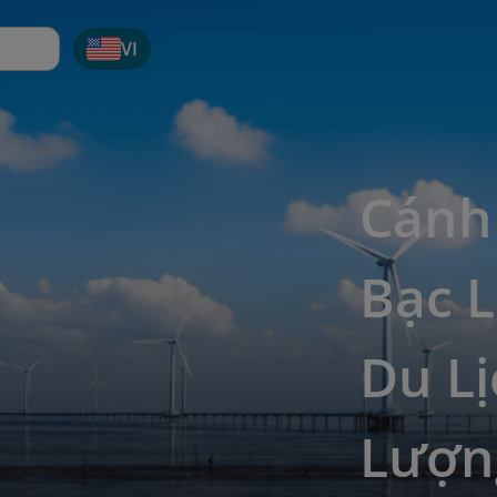
VI
Cánh
Bạc L
Du L
Lượn