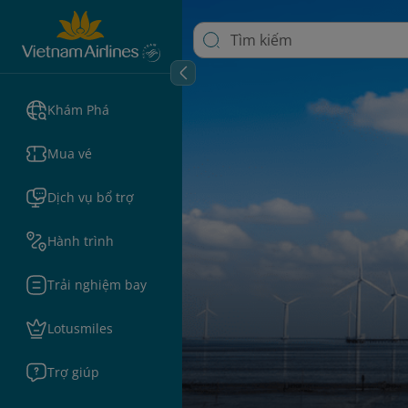
Khám Phá
Mua vé
Dịch vụ bổ trợ
Hành trình
Trải nghiệm bay
Lotusmiles
Trợ giúp