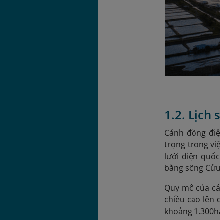
1.2. Lịch
Cánh đồng điệ
trọng trong vi
lưới điện quố
bằng sông Cửu
Quy mô của cán
chiều cao lên 
khoảng 1.300h