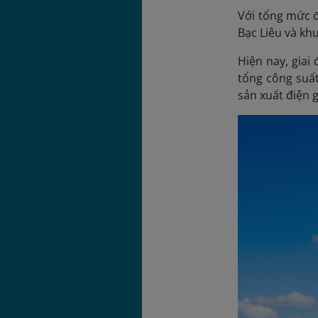
Với tổng mức đ
Bạc Liêu và kh
Hiện nay, giai
tổng công suấ
sản xuất điện 