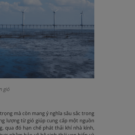
n gió
 trọng mà còn mang ý nghĩa sâu sắc trong
năng lượng từ gió giúp cung cấp một nguồn
g, qua đó hạn chế phát thải khí nhà kính,
thực nhằm bảo vệ hệ sinh thái ven biển và