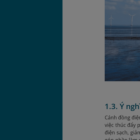
1.3. Ý ngh
Cánh đồng điện
việc thúc đẩy 
điện sạch, giả
góp phần làm c