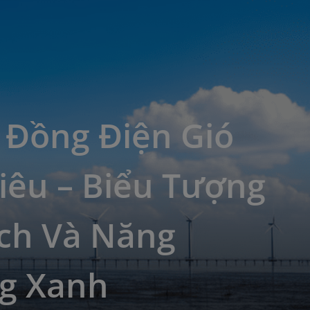
 Đồng Điện Gió
iêu – Biểu Tượng
ịch Và Năng
g Xanh