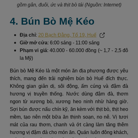
gồm gân, đuôi, ức và thịt bò tái (Nguồn: Internet)
4. Bún Bò Mệ Kéo
Địa chỉ
:
20 Bạch Đằng, Tổ 19, Huế
Giờ mở cửa
: 6:00 sáng - 11:00 sáng
Phạm vi giá
: 40.000 - 60.000 đồng (~ 1,7 - 2,5 đô
la Mỹ)
Bún bò Mệ Kéo là một món ăn địa phương được yêu
thích, mang đến trải nghiệm bún bò Huế đích thực.
Không gian giản dị, sôi động, ấm cúng và đậm đà
hương vị truyền thống. Nước dùng đậm đà, thơm
ngon từ xương bò, xương heo ninh nhừ hàng giờ.
Sợi bún được nấu chín kỹ, ăn kèm với thịt bò, thịt heo
mềm, tạo nên một bữa ăn thịnh soạn, no nê. Vị tươi
mát của rau thơm, chanh và ớt càng làm tăng thêm
hương vị đậm đà cho món ăn. Quán luôn đông khách,