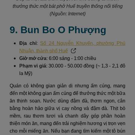
thưởng thức một bát phở Huế truyền thống nổi tiếng
(Nguồn: Internet)
9. Bun Bo O Phượng
Địa chỉ
:
Số 24 Nguyễn Khuyến, phường Phú
Nhuận, thành phố Huế
Giờ mở cửa
: 6:00 sáng - 1:00 chiều
Phạm vi giá
: 30.000 - 50.000 đồng (~ 1,3 - 2,1 đô
la Mỹ)
Quán có không gian giản dị nhưng ấm cúng, mang
đến một không gian ấm cúng để thưởng thức một bữa
ăn thịnh soạn. Nước dùng đậm đà, thơm ngon, cân
bằng hoàn hảo giữa vị cay nồng và đậm đà. Thịt bò
mềm, rau thơm tươi và chanh dây góp phần hoàn
thiện món ăn, mang đến trải nghiệm hương vị trọn vẹn
cho mỗi miếng ăn. Nếu bạn đang tìm kiếm một tô bún