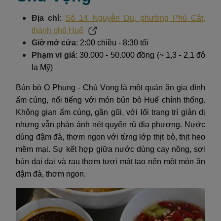
Địa chỉ
:
Số 14 Nguyễn Du, phường Phú Cát,
thành phố Huế
Giờ mở cửa
: 2:00 chiều - 8:30 tối
Phạm vi giá
: 30.000 - 50.000 đồng (~ 1,3 - 2,1 đô
la Mỹ)
Bún bò O Phụng - Chú Vọng là một quán ăn gia đình
ấm cúng, nổi tiếng với món bún bò Huế chính thống.
Không gian ấm cúng, gần gũi, với lối trang trí giản dị
nhưng vẫn phản ánh nét quyến rũ địa phương. Nước
dùng đậm đà, thơm ngon với từng lớp thịt bò, thịt heo
mềm mại. Sự kết hợp giữa nước dùng cay nồng, sợi
bún dai dai và rau thơm tươi mát tạo nên một món ăn
đậm đà, thơm ngon.