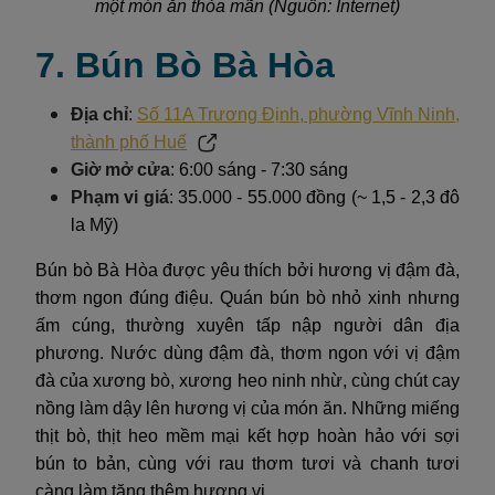
một món ăn thỏa mãn (Nguồn: Internet)
7. Bún Bò Bà Hòa
Địa chỉ
:
Số 11A Trương Định, phường Vĩnh Ninh,
thành phố Huế
Giờ mở cửa
: 6:00 sáng - 7:30 sáng
Phạm vi giá
: 35.000 - 55.000 đồng (~ 1,5 - 2,3 đô
la Mỹ)
Bún bò Bà Hòa được yêu thích bởi hương vị đậm đà,
thơm ngon đúng điệu. Quán bún bò nhỏ xinh nhưng
ấm cúng, thường xuyên tấp nập người dân địa
phương. Nước dùng đậm đà, thơm ngon với vị đậm
đà của xương bò, xương heo ninh nhừ, cùng chút cay
nồng làm dậy lên hương vị của món ăn. Những miếng
thịt bò, thịt heo mềm mại kết hợp hoàn hảo với sợi
bún to bản, cùng với rau thơm tươi và chanh tươi
càng làm tăng thêm hương vị.