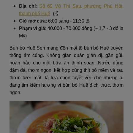
Địa chỉ
:
Số 69 Võ Thị Sáu, phường Phú Hội,
thành phố Huế
Giờ mở cửa
: 6:00 sáng - 11:30 tối
Phạm vi giá
: 40.000 - 70.000 đồng (~ 1,7 - 3 đô la
Mỹ)
Bún bò Huế Sen mang đến một tô bún bò Huế truyền
thống ấm cúng. Không gian quán giản dị, gần gũi,
hoàn hảo cho một bữa ăn thịnh soạn. Nước dùng
đậm đà, thơm ngon, kết hợp cùng thịt bò mềm và rau
thơm tươi mát, là lựa chọn tuyệt vời cho những ai
đang tìm kiếm hương vị bún bò Huế đích thực, thơm
ngon.