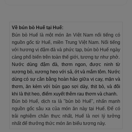
Về bún bò Huế tại Huế:
Bún bò Huế là một món ăn Việt Nam nổi tiếng có
nguồn gốc từ Huế, miền Trung Việt Nam. Nổi tiếng
với hương vị đậm đà và phức tạp, bún bò Huế ngày
càng phổ biến trên toàn thế giới, tương tự như phở.
Nước dùng đậm đà, thơm ngon, được ninh từ
xương bò, xương heo với sả, ớt và mắm tôm. Nước
dùng có sự cân bằng hoàn hảo giữa vị cay, mặn và
thơm, ăn kèm với bún gạo sợi dày, thịt bò, và đôi
khi là thịt heo, điểm xuyết thêm rau thơm và chanh.
Bún bò Huế, dịch ra là "bún bò Huế", nhấn mạnh
nguồn gốc sâu xa của món ăn này tại Huế. Để có
trải nghiệm chân thực nhất, Huế là nơi lý tưởng
nhất để thưởng thức món ăn biểu tượng này.