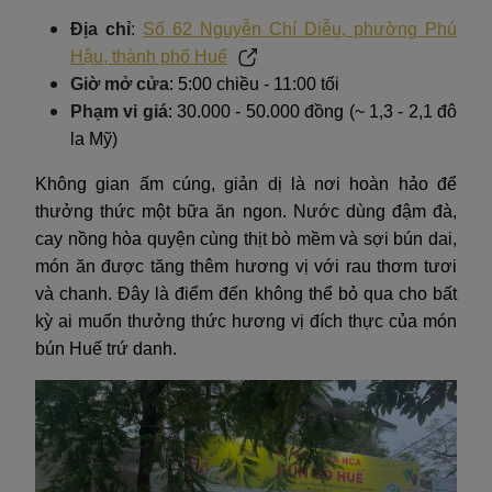
Địa chỉ
:
Số 62 Nguyễn Chí Diễu, phường Phú
Hậu, thành phố Huế
Giờ mở cửa
: 5:00 chiều - 11:00 tối
Phạm vi giá
: 30.000 - 50.000 đồng (~ 1,3 - 2,1 đô
la Mỹ)
Không gian ấm cúng, giản dị là nơi hoàn hảo để
thưởng thức một bữa ăn ngon. Nước dùng đậm đà,
cay nồng hòa quyện cùng thịt bò mềm và sợi bún dai,
món ăn được tăng thêm hương vị với rau thơm tươi
và chanh. Đây là điểm đến không thể bỏ qua cho bất
kỳ ai muốn thưởng thức hương vị đích thực của món
bún Huế trứ danh.