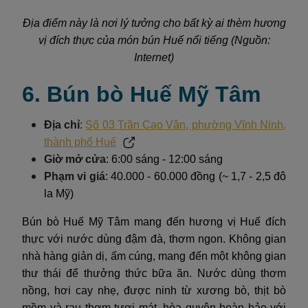
Địa điểm này là nơi lý tưởng cho bất kỳ ai thèm hương
vị đích thực của món bún Huế nổi tiếng (Nguồn:
Internet)
6. Bún bò Huế Mỹ Tâm
Địa chỉ
:
Số 03 Trần Cao Vân, phường Vĩnh Ninh,
thành phố Huế
Giờ mở cửa
: 6:00 sáng - 12:00 sáng
Phạm vi giá
: 40.000 - 60.000 đồng (~ 1,7 - 2,5 đô
la Mỹ)
Bún bò Huế Mỹ Tâm mang đến hương vị Huế đích
thực với nước dùng đậm đà, thơm ngon. Không gian
nhà hàng giản dị, ấm cúng, mang đến một không gian
thư thái để thưởng thức bữa ăn. Nước dùng thơm
nồng, hơi cay nhẹ, được ninh từ xương bò, thịt bò
mềm và rau thơm tươi mát, hòa quyện hoàn hảo với