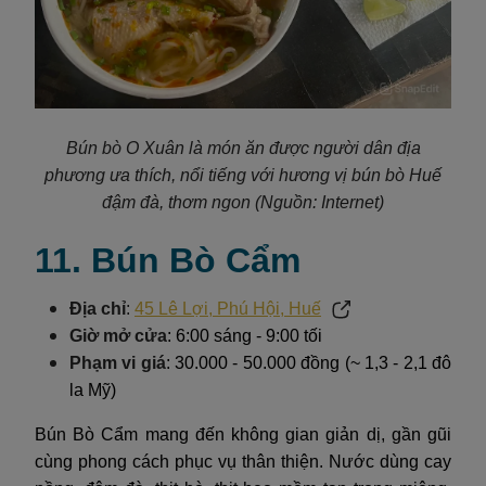
Bún bò O Xuân là món ăn được người dân địa
phương ưa thích, nổi tiếng với hương vị bún bò Huế
đậm đà, thơm ngon (Nguồn: Internet)
11. Bún Bò Cẩm
Địa chỉ
:
45 Lê Lợi, Phú Hội, Huế
Giờ mở cửa
: 6:00 sáng - 9:00 tối
Phạm vi giá
: 30.000 - 50.000 đồng (~ 1,3 - 2,1 đô
la Mỹ)
Bún Bò Cẩm mang đến không gian giản dị, gần gũi
cùng phong cách phục vụ thân thiện. Nước dùng cay