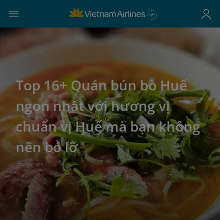
Top 16+ Quán bún bò Huế
ngon nhất với hương vị
chuẩn vị Huế mà bạn không
nên bỏ lỡ