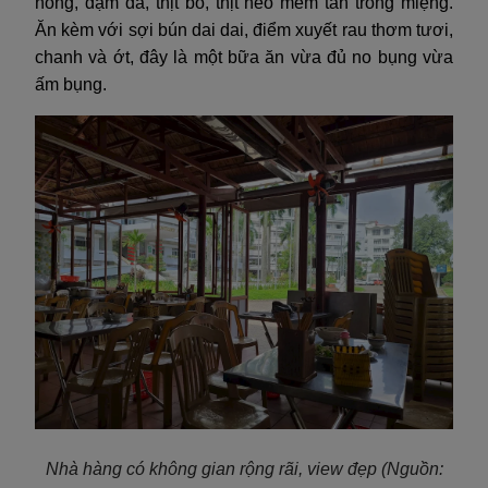
nồng, đậm đà, thịt bò, thịt heo mềm tan trong miệng.
Ăn kèm với sợi bún dai dai, điểm xuyết rau thơm tươi,
chanh và ớt, đây là một bữa ăn vừa đủ no bụng vừa
ấm bụng.
Nhà hàng có không gian rộng rãi, view đẹp (Nguồn: