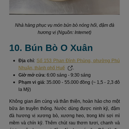
Nhà hàng phục vụ món bún bò nóng hổi, đậm đà
hương vị (Nguồn: Internet)
10. Bún Bò O Xuân
Địa chỉ
:
Số 153 Phan Đình Phùng, phường Phú
Nhuận, thành phố Huế
.
Giờ mở cửa
: 6:00 sáng - 9:30 sáng
Phạm vi giá
: 35.000 - 55.000 đồng (~ 1,5 - 2,3 đô
la Mỹ)
Không gian ấm cúng và thân thiện, hoàn hảo cho một
bữa ăn truyền thống. Nước dùng được ninh kỹ, đậm
đà hương vị xương bò, xương heo, trong khi sợi mì
mềm và chín kỹ. Thêm chút rau thơm tươi, chanh và