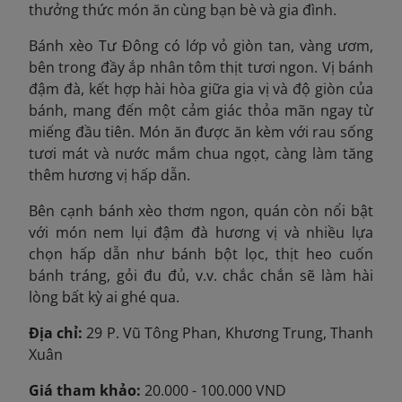
thưởng thức món ăn cùng bạn bè và gia đình.
Bánh xèo Tư Đông có lớp vỏ giòn tan, vàng ươm,
bên trong đầy ắp nhân tôm thịt tươi ngon. Vị bánh
đậm đà, kết hợp hài hòa giữa gia vị và độ giòn của
bánh, mang đến một cảm giác thỏa mãn ngay từ
miếng đầu tiên. Món ăn được ăn kèm với rau sống
tươi mát và nước mắm chua ngọt, càng làm tăng
thêm hương vị hấp dẫn.
Bên cạnh bánh xèo thơm ngon, quán còn nổi bật
với món nem lụi đậm đà hương vị và nhiều lựa
chọn hấp dẫn như bánh bột lọc, thịt heo cuốn
bánh tráng, gỏi đu đủ, v.v. chắc chắn sẽ làm hài
lòng bất kỳ ai ghé qua.
Địa chỉ:
29 P. Vũ Tông Phan, Khương Trung, Thanh
Xuân
Giá tham khảo:
20.000 - 100.000 VND