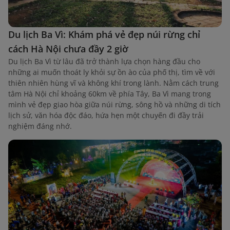
Du lịch Ba Vì: Khám phá vẻ đẹp núi rừng chỉ
cách Hà Nội chưa đầy 2 giờ
Du lịch Ba Vì từ lâu đã trở thành lựa chọn hàng đầu cho
những ai muốn thoát ly khỏi sự ồn ào của phố thị, tìm về với
thiên nhiên hùng vĩ và không khí trong lành. Nằm cách trung
tâm Hà Nội chỉ khoảng 60km về phía Tây, Ba Vì mang trong
mình vẻ đẹp giao hòa giữa núi rừng, sông hồ và những di tích
lịch sử, văn hóa độc đáo, hứa hẹn một chuyến đi đầy trải
nghiệm đáng nhớ.