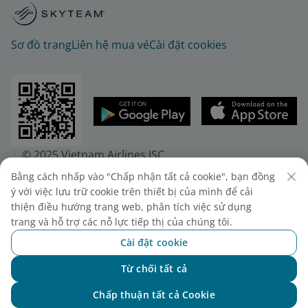
Sơ đồ trang
Liên hệ mua vé
Cài đặt cookies
© 2025 Vietnam Airlines JSC
Tổng công ty Hàng không Việt Nam - CTCP. Số 200
Bằng cách nhấp vào "Chấp nhận tất cả cookie", bạn đồng
Nguyễn Sơn, Phường Bồ Đề, Hà Nội.
ý với việc lưu trữ cookie trên thiết bị của mình để cải
Điện thoại: (+84-24) 38272289. Fax: (+84-24)
thiện điều hướng trang web, phân tích việc sử dụng
38722375
trang và hỗ trợ các nỗ lực tiếp thị của chúng tôi.
Giấy chứng nhận đăng ký doanh nghiệp, mã số
Cài đặt cookie
doanh nghiệp 0100107518, đăng ký lần đầu ngày
Từ chối tất cả
30/6/2010, đăng ký thay đổi lần thứ 10 ngày
Chat với NEO
24/7/2025, cấp bởi Sở Tài chính Thành phố Hà Nội.
Chấp thuận tất cả Cookie