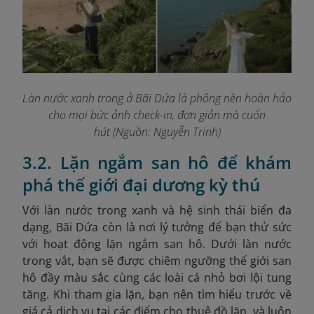
Làn nước xanh trong ở Bãi Dứa là phông nền hoàn hảo
cho mọi bức ảnh check-in, đơn giản mà cuốn
hút
(Nguồn: Nguyễn Trinh)
3.2. Lặn ngắm san hô để khám
phá thế giới đại dương kỳ thú
Với làn nước trong xanh và hệ sinh thái biển đa
dạng, Bãi Dứa còn là nơi lý tưởng để bạn thử sức
với hoạt động lặn ngắm san hô. Dưới làn nước
trong vắt, bạn sẽ được chiêm ngưỡng thế giới san
hô đầy màu sắc cùng các loài cá nhỏ bơi lội tung
tăng. Khi tham gia lặn, bạn nên tìm hiểu trước về
giá cả dịch vụ tại các điểm cho thuê đồ lặn, và luôn