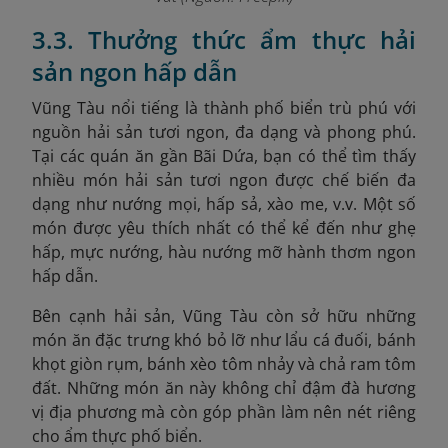
3.3. Thưởng thức ẩm thực hải
sản ngon hấp dẫn
Vũng Tàu nổi tiếng là thành phố biển trù phú với
nguồn hải sản tươi ngon, đa dạng và phong phú.
Tại các quán ăn gần Bãi Dứa, bạn có thể tìm thấy
nhiều món hải sản tươi ngon được chế biến đa
dạng như nướng mọi, hấp sả, xào me, v.v. Một số
món được yêu thích nhất có thể kể đến như ghẹ
hấp, mực nướng, hàu nướng mỡ hành thơm ngon
hấp dẫn.
Bên cạnh hải sản, Vũng Tàu còn sở hữu những
món ăn đặc trưng khó bỏ lỡ như lẩu cá đuối, bánh
khọt giòn rụm, bánh xèo tôm nhảy và chả ram tôm
đất. Những món ăn này không chỉ đậm đà hương
vị địa phương mà còn góp phần làm nên nét riêng
cho ẩm thực phố biển.