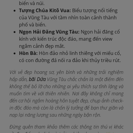
biển và núi.
Tượng Chúa Kitô Vua:
Biểu tượng nổi tiếng
của Vũng Tàu với tầm nhìn toàn cảnh thành
phố và biển.
Ngọn Hải Đăng Vũng Tàu:
Ngọn hải đăng cổ
kính với kiến trúc độc đáo, mang đến view
ngắm cảnh đẹp mắt.
Hòn Bà:
Hòn đảo nhỏ linh thiêng với miếu cổ,
có con đường đá nối ra đảo khi thủy triều rút.
Với vẻ đẹp hoang sơ, yên bình và những trải nghiệm
hấp dẫn,
bãi Dứa
Vũng Tàu chắc chắn là một điểm đến
không thể bỏ lỡ cho những ai yêu thích sự tĩnh lặng và
muốn tìm về với thiên nhiên. Nơi đây không chỉ mang
đến cơ hội ngắm hoàng hôn tuyệt đẹp, chụp ảnh check-
in độc đáo mà còn là chốn lý tưởng để bạn thư giãn và
nạp lại năng lượng sau những ngày bận rộn.
Đừng quên tham khảo thêm các thông tin thú vị khác