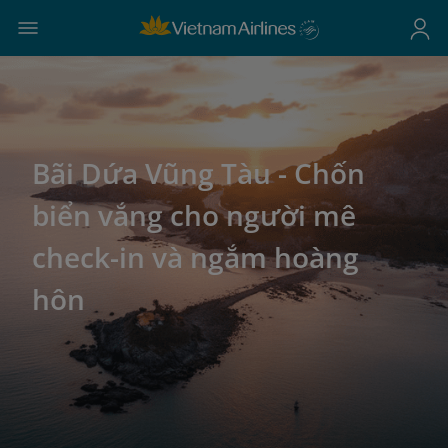
Bãi Dứa Vũng Tàu - Chốn
biển vắng cho người mê
check-in và ngắm hoàng
hôn