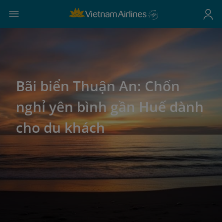
Bãi biển Thuận An: Chốn
nghỉ yên bình gần Huế dành
cho du khách