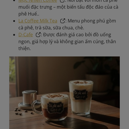
muối đặc trưng – một biến tấu độc đáo của cà
phê Huế..
La Coffee Milk Tea
: Menu phong phú gồm
cà phê, trà sữa, sữa chua, chè.
D-Cafe
: Được đánh giá cao bởi đồ uống
ngon, giá hợp lý và không gian ấm cúng, thân
thiện.