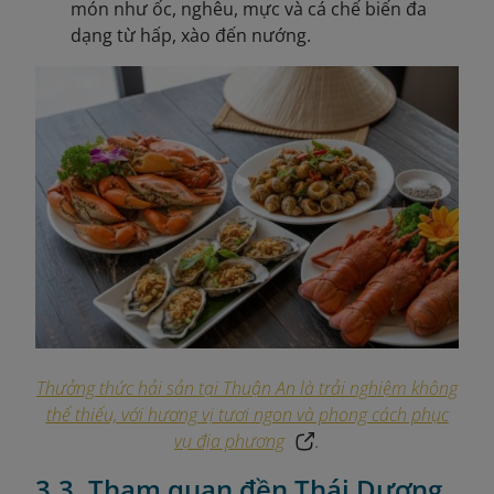
món như ốc, nghêu, mực và cá chế biến đa
dạng từ hấp, xào đến nướng.
Thưởng thức hải sản tại Thuận An là trải nghiệm không
thể thiếu, với hương vị tươi ngon và phong cách phục
vụ địa phương
.
3.3. Tham quan đền Thái Dương