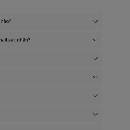
 nào?
mail xác nhận?
eply.lotusmiles@info.vietnamairlines.com
bay
ạch Kim, Vàng)
ký)
ạch Kim, Vàng)
ký)
ấy thưởng khác