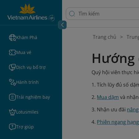
Trang chủ
Trun
Khám Phá
Hướng 
Mua vé
Dịch vụ bổ trợ
Quý hội viên thực hi
Hành trình
1. Tích lũy đủ số d
2.
Mua dặm
và nhận 
Trải nghiệm bay
3. Nhận ưu đãi
nâng 
Lotusmiles
4.
Phiên ngang hạng
Trợ giúp