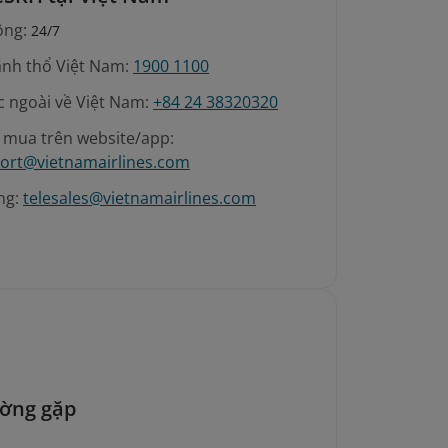
ộng:
24/7
ãnh thổ Việt Nam:
1900 1100
c ngoài về Việt Nam:
+84 24 38320320
é mua trên website/app:
ort@vietnamairlines.com
ng:
telesales@vietnamairlines.com
ường gặp