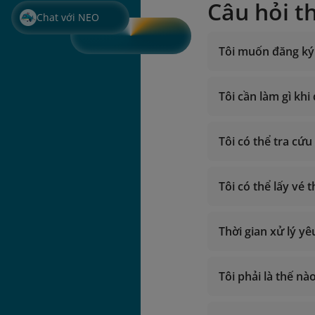
Câu hỏi t
Chat với NEO
Tôi muốn đăng ký 
Tôi cần làm gì kh
Giờ hoạt độn
Gọi trong lã
Tôi có thể tra cứ
Gọi từ nước 
Email:
vip.lotu
Tôi có thể lấy vé
lotusmil
Giờ hoạt độn
Gọi trong lã
Gọi từ nước 
Thời gian xử lý y
Email:
vip.lotu
lotusmil
Tôi phải là thế n