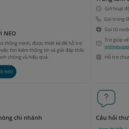
Giờ hoạt đ
Gọi trong l
Gọi từ nướ
ới NEO
Trợ giúp v
t thông minh, được thiết kế để hỗ trợ
onlinesupp
iệc tìm kiếm thông tin và giải đáp thắc
Hỗ trợ chu
nh chóng và hiệu quả.
với NEO
phòng chi nhánh
Câu hỏi th