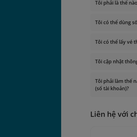
vip.lotusmil
Tôi phải là thế 
ngày bay.
lotusmiles@v
Tìm hiểu th
Tôi có thể dùng 
Giờ hoạt độn
Gọi trong lã
Giờ hoạt độn
Gọi từ nước 
Tôi có thể lấy vé
Gọi trong lã
Email:
Gọi từ nước 
vip.lotu
Email:
lotusmil
Tôi cập nhật thông
vip.lotu
lotusmil
2. Liên hệ
chi nhá
2. Liên hệ
chi nhá
Tôi phải làm thế 
(số tài khoản)?
Liên hệ với c