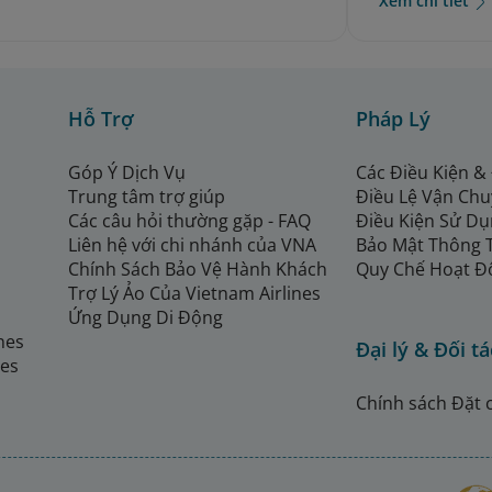
Xem chi tiết
Hỗ Trợ
Pháp Lý
Góp Ý Dịch Vụ
Các Điều Kiện &
Trung tâm trợ giúp
Điều Lệ Vận Ch
Các câu hỏi thường gặp - FAQ
Điều Kiện Sử Dụ
Liên hệ với chi nhánh của VNA
Bảo Mật Thông 
Chính Sách Bảo Vệ Hành Khách
Quy Chế Hoạt Đ
Trợ Lý Ảo Của Vietnam Airlines
Ứng Dụng Di Động
ines
Đại lý & Đối tá
nes
Chính sách Đặt 