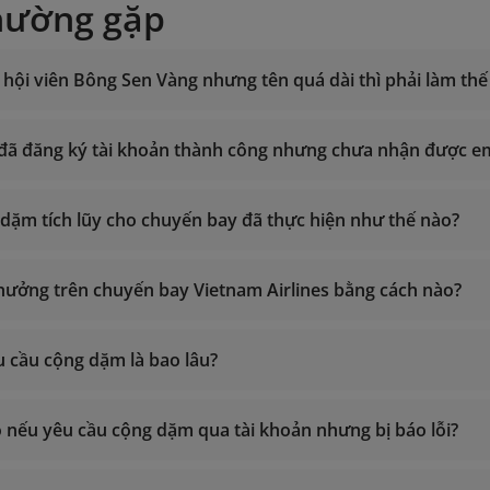
hường gặp
hội viên Bông Sen Vàng nhưng tên quá dài thì phải làm thế
i đã đăng ký tài khoản thành công nhưng chưa nhận được e
g 24/7
nh thổ Việt Nam: 1900 1800
u dặm tích lũy cho chuyến bay đã thực hiện như thế nào?
nor
ngoài về Việt Nam: +84 24 38320320
Tính dặm 
smiles@vietnamairlines.com
(dành cho hội viên Triệu Dặm, B
 thưởng trên chuyến bay Vietnam Airlines bằng cách nào?
es@vietnamairlines.com
(dành cho hội viên Titan, Bạc, Đăng 
g 24/7
nh thổ Việt Nam: 1900 1800
ngoài về Việt Nam: +84 24 38320320
êu cầu cộng dặm là bao lâu?
smiles@vietnamairlines.com
(dành cho hội viên Triệu Dặm, B
es@vietnamairlines.com
(dành cho hội viên Titan, Bạc, Đăng 
ào nếu yêu cầu cộng dặm qua tài khoản nhưng bị báo lỗi?
Yêu cầu lấy thưởng hàng không
Yêu cầu l