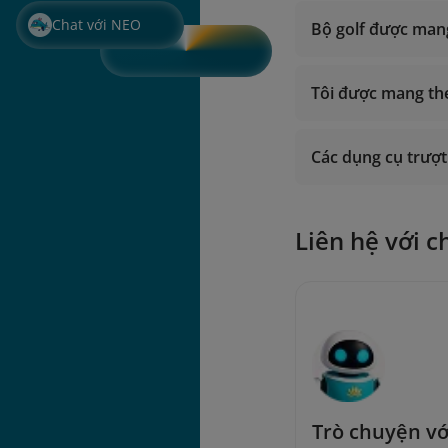
Chat với NEO
Bộ golf được man
Tôi được mang th
Các dụng cụ trượ
Liên hệ với c
Trò chuyện v