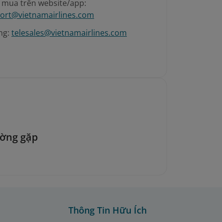
é mua trên website/app:
ort@vietnamairlines.com
ng:
telesales@vietnamairlines.com
ường gặp
Thông Tin Hữu Ích