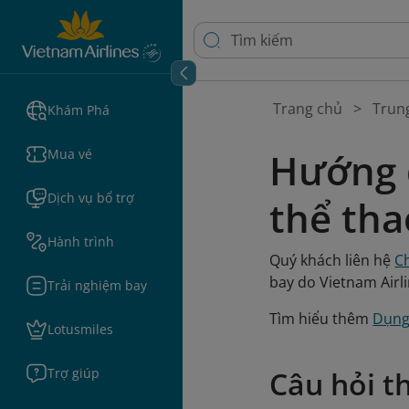
Trang chủ
Trun
Khám Phá
Hướng 
Mua vé
Dịch vụ bổ trợ
thể tha
Hành trình
Quý khách liên hệ
C
bay do Vietnam Airl
Trải nghiệm bay
Tìm hiểu thêm
Dụng
Lotusmiles
Trợ giúp
Câu hỏi t