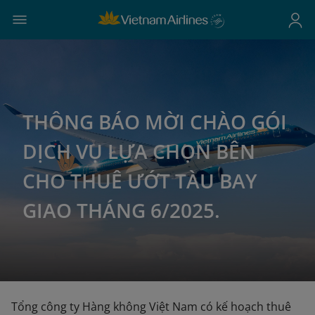
THÔNG BÁO MỜI CHÀO GÓI
DỊCH VỤ LỰA CHỌN BÊN
CHO THUÊ ƯỚT TÀU BAY
GIAO THÁNG 6/2025.
Tổng công ty Hàng không Việt Nam có kế hoạch thuê