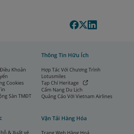
Thông Tin Hữu Ích
 Điều Khoản
Hợp Tác Với Chương Trình
uyển
Lotusmiles
ng Cookies
Tạp Chí Heritage
Tin
Cẩm Nang Du Lịch
ộng Sàn TMĐT
Quảng Cáo Với Vietnam Airlines
c
Vận Tải Hàng Hóa
chỗ & Xuất vé
Trang Web Hàng Hoá