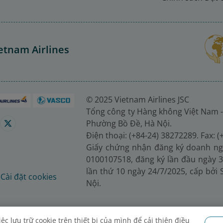
etnam Airlines
© 2025 Vietnam Airlines JSC
Tổng công ty Hàng không Việt Nam -
Phường Bồ Đề, Hà Nội.
Điện thoại: (+84-24) 38272289. Fax: 
Giấy chứng nhận đăng ký doanh ng
0100107518, đăng ký lần đầu ngày 3
lần thứ 10 ngày 24/7/2025, cấp bởi
é
Cài đặt cookies
Nội.
c lưu trữ cookie trên thiết bị của mình để cải thiện điều