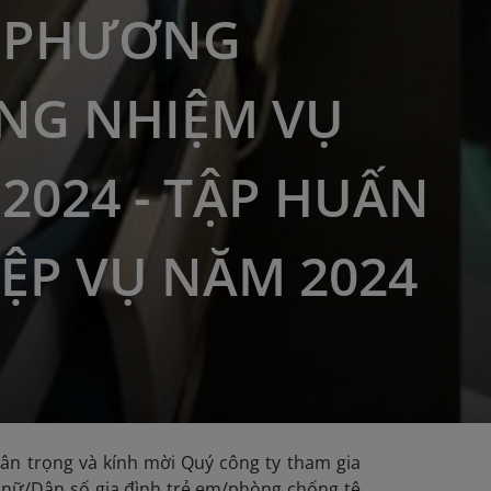
I PHƯƠNG
NG NHIỆM VỤ
2024 - TẬP HUẤN
ỆP VỤ NĂM 2024
rân trọng và kính mời Quý công ty tham gia
ụ nữ/Dân số gia đình trẻ em/phòng chống tệ