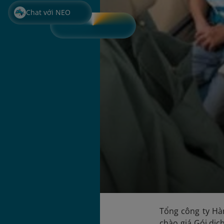
Chat với NEO
Tổng công ty Hàn
chào giá Gói dịc