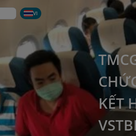
VI
TMCG
CHỨC
KẾT 
VSTB