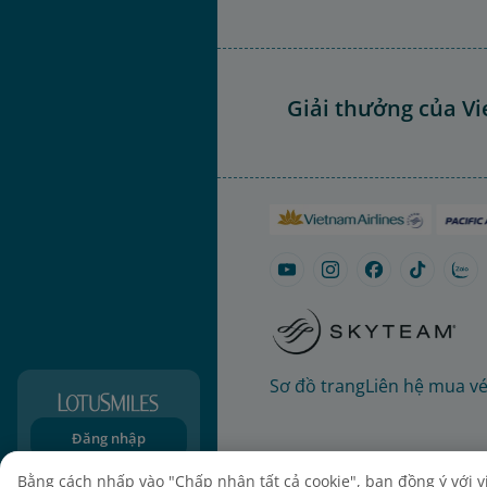
Giải thưởng của Vi
Sơ đồ trang
Liên hệ mua v
Đăng nhập
Đăng ký
Bằng cách nhấp vào "Chấp nhận tất cả cookie", bạn đồng ý với việ