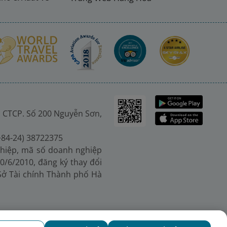
 CTCP. Số 200 Nguyễn Sơn,
(+84-24) 38722375
hiệp, mã số doanh nghiệp
0/6/2010, đăng ký thay đổi
 Sở Tài chính Thành phố Hà