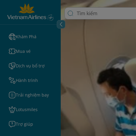
Khám Phá
Mua vé
Dịch vụ bổ trợ
Hành trình
Trải nghiệm bay
Lotusmiles
Trợ giúp