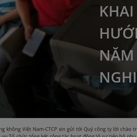
KHA
HƯỚ
NĂM 
NGHI
g không Việt Nam-CTCP xin gửi tới Quý công ty lời chào t
h vụ Tổ chức tổng kết công tác hoạt động Vì sự tiến bộ ph