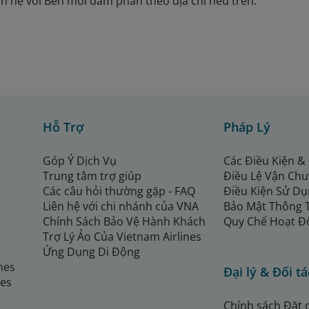
liên hệ với Bên mời đàm phán theo địa chỉ nêu trên.
Hỗ Trợ
Pháp Lý
Góp Ý Dịch Vụ
Các Điều Kiện &
Trung tâm trợ giúp
Điều Lệ Vận Ch
Các câu hỏi thường gặp - FAQ
Điều Kiện Sử Dụ
Liên hệ với chi nhánh của VNA
Bảo Mật Thông 
Chính Sách Bảo Vệ Hành Khách
Quy Chế Hoạt Đ
Trợ Lý Ảo Của Vietnam Airlines
Ứng Dụng Di Động
ines
Đại lý & Đối tá
nes
Chính sách Đặt 