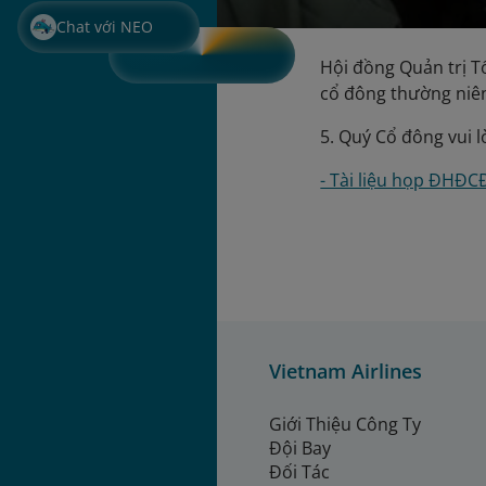
Chat với NEO
Hội đồng Quản trị T
cổ đông thường niên
5. Quý Cổ đông vui 
- Tài liệu họp ĐHĐC
Vietnam Airlines
Giới Thiệu Công Ty
Đội Bay
Đối Tác