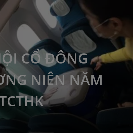
HỘI CỔ ĐÔNG
ỜNG NIÊN NĂM
 TCTHK