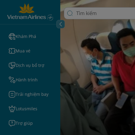
Khám Phá
Mua vé
Dịch vụ bổ trợ
Hành trình
Trải nghiệm bay
Lotusmiles
Trợ giúp