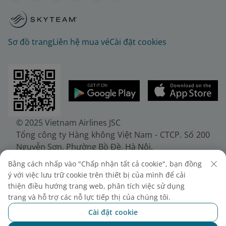
Sơ đồ trang
Liên hệ mua vé
Cài đặt cookies
© 2025 Vietnam Airlines JSC
Tổng công ty Hàng không Việt Nam - CTCP. Số 200
Nguyễn Sơn, Phường Bồ Đề, Hà Nội.
Điện thoại: (+84-24) 38272289. Fax: (+84-24)
Bằng cách nhấp vào "Chấp nhận tất cả cookie", bạn đồng
38722375
ý với việc lưu trữ cookie trên thiết bị của mình để cải
Giấy chứng nhận đăng ký doanh nghiệp, mã số
thiện điều hướng trang web, phân tích việc sử dụng
doanh nghiệp 0100107518, đăng ký lần đầu ngày
trang và hỗ trợ các nỗ lực tiếp thị của chúng tôi.
30/6/2010, đăng ký thay đổi lần thứ 10 ngày
Cài đặt cookie
24/7/2025, cấp bởi Sở Tài chính Thành phố Hà Nội.