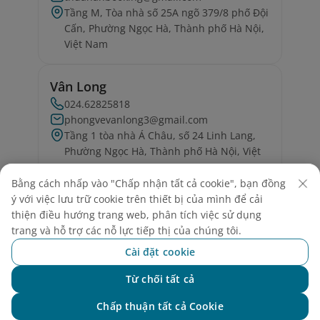
Tầng M, Tòa nhà số 25A ngõ 379/8 phố Đội
Cấn, Phường Ngọc Hà, Thành phố Hà Nội,
Việt Nam
Vân Long
024.62825818
phongvevanlong3@gmail.com
Tầng 1 tòa nhà Á Châu, số 24 Linh Lang,
Phường Ngọc Hà, Thành phố Hà Nội, Việt
Nam
Bằng cách nhấp vào "Chấp nhận tất cả cookie", bạn đồng
ý với việc lưu trữ cookie trên thiết bị của mình để cải
Vtours Việt Nam
thiện điều hướng trang web, phân tích việc sử dụng
0767350350
trang và hỗ trợ các nỗ lực tiếp thị của chúng tôi.
info@vtours.vn
Cài đặt cookie
Phòng 101, Tòa nhà Nhật An, 30D Kim Mã
Thượng, Phường Ngọc Hà, Thành phố Hà
Từ chối tất cả
Chat với NEO
Nội, Việt Nam
Chấp thuận tất cả Cookie