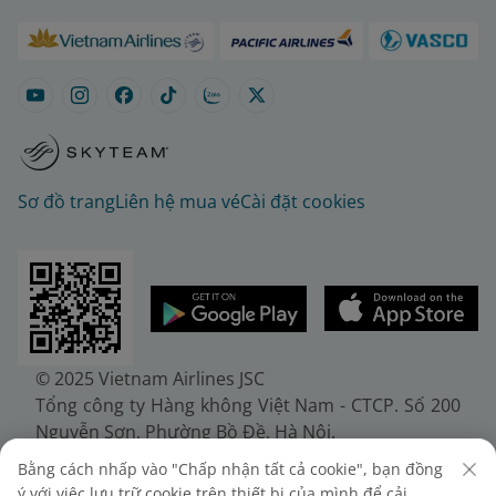
Sơ đồ trang
Liên hệ mua vé
Cài đặt cookies
© 2025 Vietnam Airlines JSC
Tổng công ty Hàng không Việt Nam - CTCP. Số 200
Nguyễn Sơn, Phường Bồ Đề, Hà Nội.
Điện thoại: (+84-24) 38272289. Fax: (+84-24)
Bằng cách nhấp vào "Chấp nhận tất cả cookie", bạn đồng
38722375
ý với việc lưu trữ cookie trên thiết bị của mình để cải