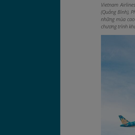
Vietnam Airlin
(Quảng Bình), P
những mùa cao 
chương trình kh