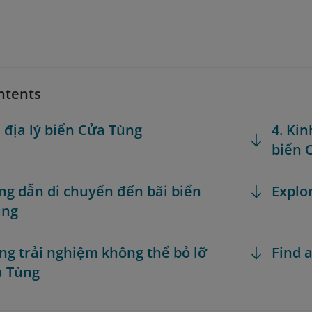
ntents
rí địa lý biển Cửa Tùng
4. Ki
biển 
ng dẫn di chuyển đến bãi biển
Explo
ùng
ng trải nghiệm không thể bỏ lỡ
Find a
a Tùng