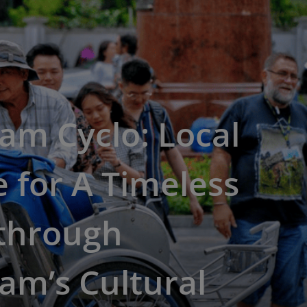
am Cyclo: Local
 for A Timeless
 through
am’s Cultural