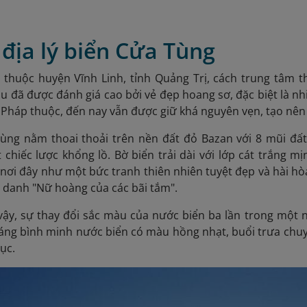
rí địa lý biển Cửa Tùng
 thuộc huyện Vĩnh Linh, tỉnh Quảng Trị, cách trung tâm
âu đã được đánh giá cao bởi vẻ đẹp hoang sơ, đặc biệt là nh
i Pháp thuộc, đến nay vẫn được giữ khá nguyên vẹn, tạo nê
Tùng nằm thoai thoải trên nền đất đỏ Bazan với 8 mũi đất
chiếc lược khổng lồ. Bờ biển trải dài với lớp cát trắng 
nơi đây như một bức tranh thiên nhiên tuyệt đẹp và hài hòa
 danh "Nữ hoàng của các bãi tắm".
ậy, sự thay đổi sắc màu của nước biển ba lần trong một n
sáng bình minh nước biển có màu hồng nhạt, buổi trưa chuy
ục.