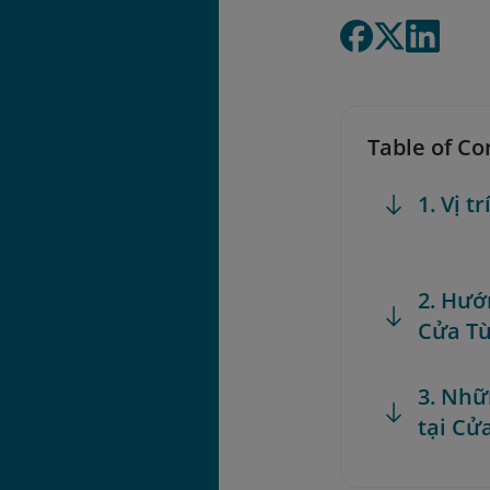
Table of Co
1. Vị t
2. Hướ
Cửa T
3. Nhữ
tại Cử