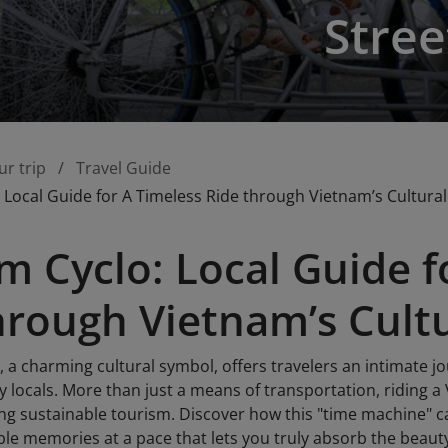
Stree
ur trip
Travel Guide
 Local Guide for A Timeless Ride through Vietnam’s Cultural
m Cyclo: Local Guide f
hrough Vietnam’s Cultu
 a charming cultural symbol, offers travelers an intimate jo
y locals. More than just a means of transportation, riding a
ting sustainable tourism. Discover how this "time machine" 
ble memories at a pace that lets you truly absorb the beau