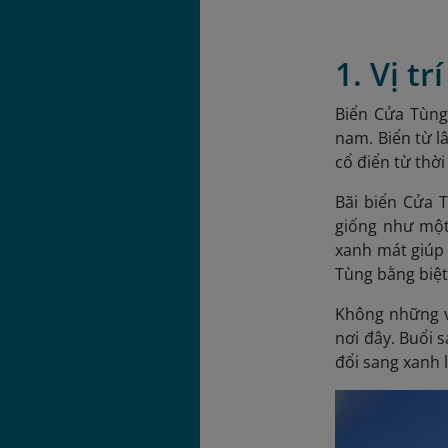
1. Vị t
Biển Cửa Tùng
nam. Biển từ l
cổ điển từ thờ
Bãi biển Cửa 
giống như một 
xanh mát giúp 
Tùng bằng biệt
Không những v
nơi đây. Buổi 
đổi sang xanh l