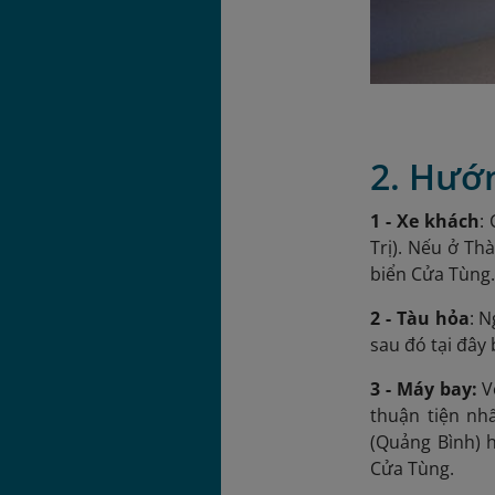
2. Hướ
1 - Xe khách
:
Trị). Nếu ở Th
biển Cửa Tùng
2 - Tàu hỏa
: 
sau đó tại đây 
3 - Máy bay:
Vớ
thuận tiện nh
(Quảng Bình) h
Cửa Tùng.