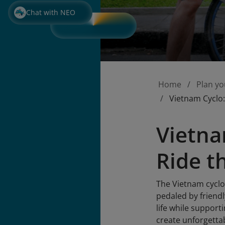
Chat with NEO
Home
Plan yo
Vietnam Cyclo:
Vietna
Ride t
The Vietnam cyclo,
pedaled by friendl
life while suppor
create unforgetta