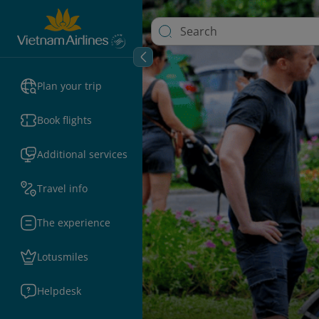
Plan your trip
Book flights
Additional services
Travel info
The experience
Lotusmiles
Helpdesk