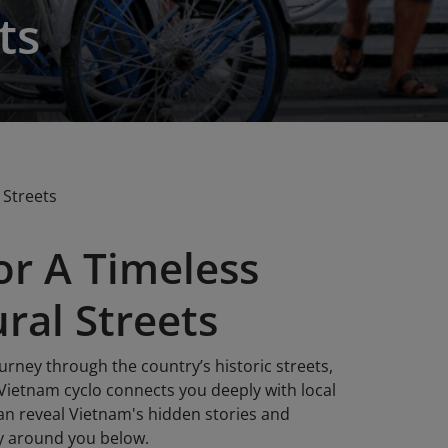
ts
 Streets
or A Timeless
ral Streets
urney through the country’s historic streets,
 Vietnam cyclo connects you deeply with local
can reveal Vietnam's hidden stories and
ty around you below.