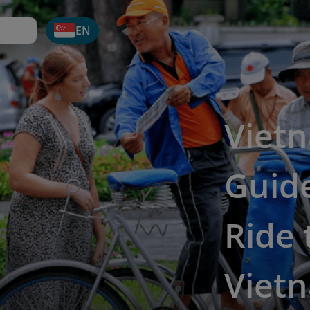
EN
Vietn
Guide
Ride
Vietn