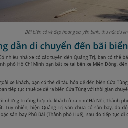
Bãi biển có vẻ đẹp hoang sơ, yên bình, thu hút du k
ng dẫn di chuyển đến bãi biể
 Có nhiều nhà xe có các tuyến đến Quảng Trị, bạn có thể b
ành phố Hồ Chí Minh bạn bắt xe tại bến xe Miền Đông, đến 
.
Ngoài xe khách, bạn có thể đi tàu hỏa để đến biển Cửa Tùn
bạn tiếp tục thuê xe để ra biển Cửa Tùng với thời gian chuy
i những trường hợp du khách ở xa như Hà Nội, Thành phố
ất. Tuy nhiên, hiện Quảng Trị vẫn chưa có sân bay, do đ
oặc sân bay Phú Bài (Thành phố Huế), sau đó tiếp tục di