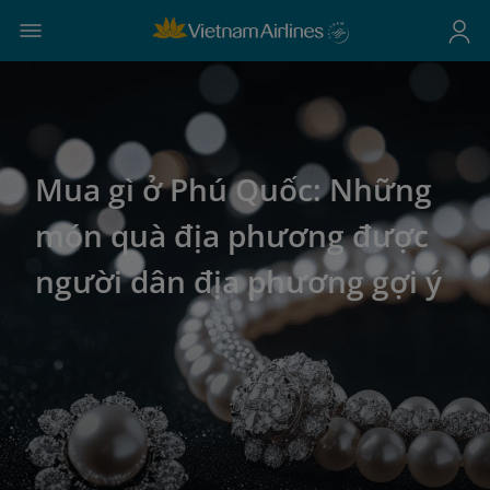
Mua gì ở Phú Quốc: Những
món quà địa phương được
người dân địa phương gợi ý