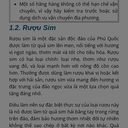
Một số hãng hàng không có thể hạn chế vận
chuyển, vì vậy hãy kiểm tra trước hoặc sử
dụng dịch vụ vận chuyển địa phương.
1.2. Rượu Sim
Rượu sim là một đặc sản độc đáo của Phú Quốc
được làm từ quả sim lên men, nổi tiếng với hương
vị ngọt ngào, thơm mát và tốt cho tiêu hóa. Rượu
sim có hai loại chính: loại nhẹ, thơm như rượu
vang đỏ, và loại mạnh hơn với nồng độ cồn cao
hơn. Thường được dùng làm rượu khai vị hoặc kết
hợp với hải sản, rượu sim vừa mang đến hương vị
đặc trưng của đảo ngọc vừa là một lựa chọn quà
tặng đáng nhớ.
Điều làm nên sự đặc biệt thực sự của loại rượu này
là nó được làm từ quả sim hái bằng tay trong rừng
trên đảo, đảm bảo hương thơm nhiệt đới tự nhiên
không thể sao chép ở bất kỳ nơi nào khác. Quá