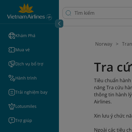
Khám Phá
Norway
Tra
Mua vé
Tra cứ
Dịch vụ bổ trợ
Hành trình
Tiêu chuẩn hành 
năng Tra cứu hành
Trải nghiệm bay
thông tin hành l
Airlines.
Lotusmiles
Xin lưu ý chức n
Trợ giúp
Ngoài các tiêu c