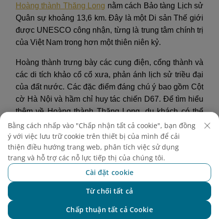
Hoàng thành Thăng Long
nằm cách Bảo tàng Lịch sử
Quân sự khoảng 13,6 km. Đây là một Di sản Thế giới
được UNESCO công nhận, từng là trung tâm chính trị
của Việt Nam trong hơn một thiên niên kỷ.
Hoàng thành trưng bày các cung điện, cổng thành và
các di tích khảo cổ cổ xưa, phản ánh lịch sử triều đại
của đất nước. Các đặc điểm đáng chú ý bao gồm Cột
cờ Hà Nội và hầm chỉ huy tác chiến D67. Để tìm hiểu
thêm về Hoàng thành Thăng Long, du khách có thể
tìm thông tin tại đây.
Bằng cách nhấp vào "Chấp nhận tất cả cookie", bạn đồng
ý với việc lưu trữ cookie trên thiết bị của mình để cải
thiện điều hướng trang web, phân tích việc sử dụng
trang và hỗ trợ các nỗ lực tiếp thị của chúng tôi.
Cài đặt cookie
Từ chối tất cả
Chat với NEO
Chấp thuận tất cả Cookie