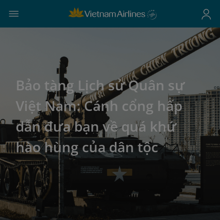
Bảo tàng Lịch sử Quân sự
Việt Nam: Cánh cổng hấp
dẫn đưa bạn về quá khứ
hào hùng của dân tộc