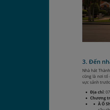
3. Đến nh
Nhà hát Thành
cũng là nơi tổ
vực sảnh trước
Địa chỉ
: 0
Chương tr
À Ố S
câu ch