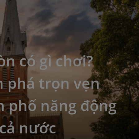
òn có gì chơi?
 phá trọn vẹn
h phố năng động
 cả nước