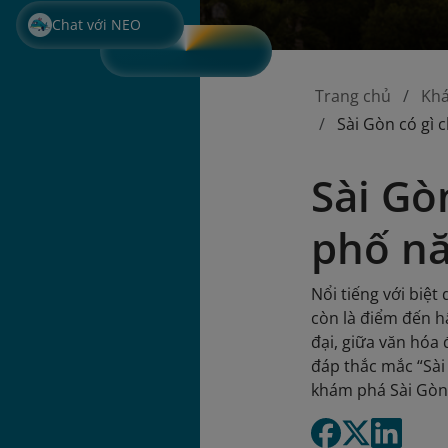
Chat với NEO
Trang chủ
Kh
Sài Gòn có gì
Sài Gò
phố nă
Nổi tiếng với biệ
còn là điểm đến h
đại, giữa văn hóa 
đáp thắc mắc “Sài
khám phá Sài Gòn