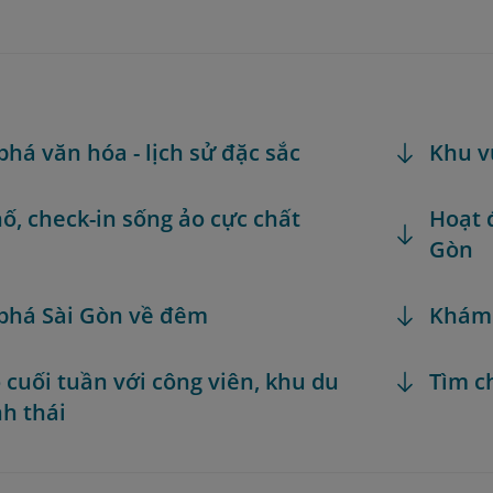
há văn hóa - lịch sử đặc sắc
Khu v
ố, check-in sống ảo cực chất
Hoạt đ
Gòn
phá Sài Gòn về đêm
Khám
ó cuối tuần với công viên, khu du
Tìm c
nh thái