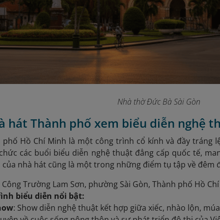
Nhà thờ Đức Bà Sài Gòn
à hát Thành phố xem biểu diễn nghệ t
 phố Hồ Chí Minh
là một công trình cổ kính và đầy tráng lệ
 chức các buổi biểu diễn nghệ thuật đẳng cấp quốc tế, m
 của nhà hát cũng là một trong những điểm tụ tập về đêm đư
7 Công Trường Lam Sơn, phường Sài Gòn, Thành phố Hồ Chí
ình biểu diễn nổi bật:
how
: Show diễn nghệ thuật kết hợp giữa xiếc, nhào lộn, mú
uyện về cuộc sống nông thôn và sự phát triển đô thị của Việ