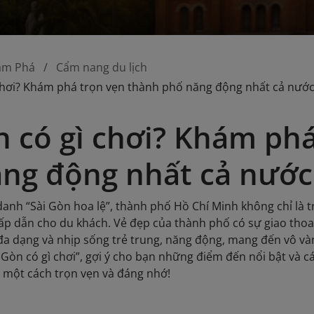
ám Phá
Cẩm nang du lịch
 chơi? Khám phá trọn vẹn thành phố năng động nhất cả nướ
n có gì chơi? Khám ph
ng động nhất cả nước
t danh “Sài Gòn hoa lệ”, thành phố Hồ Chí Minh không chỉ là
ấp dẫn cho du khách. Vẻ đẹp của thành phố có sự giao thoa g
đa dạng và nhịp sống trẻ trung, năng động, mang đến vô vàn t
 Gòn có gì chơi”, gợi ý cho bạn những điểm đến nổi bật và c
 một cách trọn vẹn và đáng nhớ!