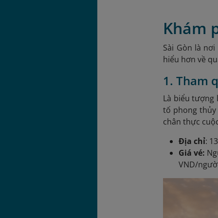
Khám ph
Sài Gòn là nơi
hiểu hơn về qu
1. Tham q
Là biểu tượng 
tố phong thủy 
chân thực cuộc
Địa chỉ
: 1
Giá vé:
Ngư
VND/ngườ