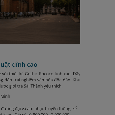
huật đỉnh cao
 với thiết kế Gothic Rococo tinh xảo. Đây
ang đến trải nghiệm văn hóa độc đáo. Khu
ợc giới trẻ Sài Thành yêu thích.
 Minh
a đương đại và âm nhạc truyền thống, kể
t Nam. Giá vé từ 800.000 - 2.000.000