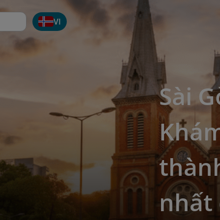
VI
Sài G
Khám
thàn
nhất