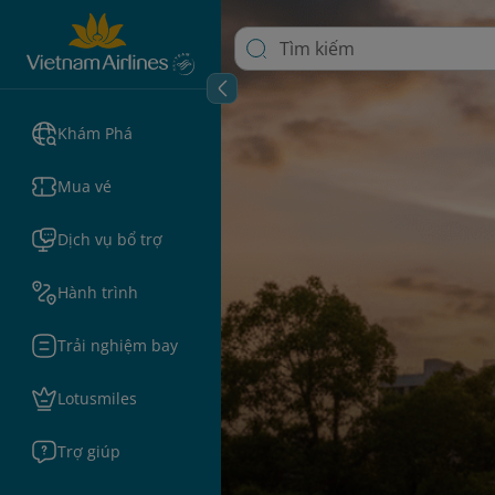
Khám Phá
Mua vé
Dịch vụ bổ trợ
Hành trình
Trải nghiệm bay
Lotusmiles
Trợ giúp