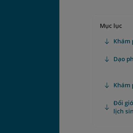
Mục lục
Khám p
Dạo ph
Khám 
Đổi gi
lịch si