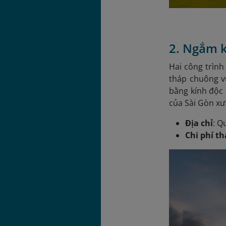
2. Ngắm k
Hai công trình
tháp chuông v
bằng kính độc 
của Sài Gòn xư
Địa chỉ
: Q
Chi phí t