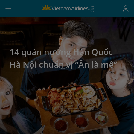
14 quán nướng Hàn Quốc
Hà Nội chuẩn vị “Ăn là mê”