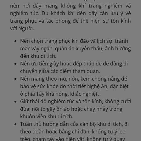
nên nơi đây mang không khí trang nghiêm và
nghiêm túc. Du khách khi đến đây cần lưu ý về
trang phục và tác phong để thể hiện sự tôn kính
với Người.
Nên chọn trang phục kín đáo và lịch sự, tránh
mặc váy ngắn, quần áo xuyên thấu, ảnh hưởng
đến khu di tích.
Nên ưu tiên giày hoặc dép thấp để dễ dàng di
chuyển giữa các điểm tham quan.
Nên mang theo mũ, nón, kem chống nắng để
bảo vệ sức khỏe do thời tiết Nghệ An, đặc biệt
ở phía Tây khá nóng, khắc nghiệt.
Giữ thái độ nghiêm túc và tôn kính, không cười
đùa, nói to gây ồn ào hoặc chạy nhảy trong
khuôn viên khu di tích.
Tuân thủ hướng dẫn của cán bộ khu di tích, đi
theo đoàn hoặc bảng chỉ dẫn, không tự ý leo
trèo, chạm tay vào hiện vật, không tự ý quay