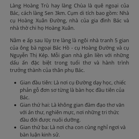
Làng Hoàng Trù hay làng Chùa là quê ngoại của
Bác, cách làng Sen 3km. Cụm di tích bao gồm: Nhà
cụ Hoàng Xuân Đường, nhà của gia đình Bác và
nhà thờ chi họ Hoàng Xuân.
Nằm e ấp sau lũy tre làng là ngôi nhà tranh 5 gian
của ông bà ngoại Bác Hồ - cụ Hoàng Đường và cụ
Nguyễn Thị Kép. Mỗi gian nhà gắn liền với những
dấu ấn đặc biệt trong tuổi thơ và hành trình
trưởng thành của thân phụ Bác.
Gian đầu tiên: Là nơi cụ Đường dạy học, chiếc
phản gỗ đơn sơ từng là bàn học đầu tiên của
Bác.
Gian thứ hai: Là không gian đàm đạo thơ văn
với án thư, nghiên mực, nơi những tri thức
đầu đời được nuôi dưỡng.
Gian thứ ba: Là nơi cha con cùng nghỉ ngơi và
bàn luận kinh sử.