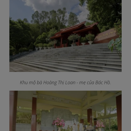
Khu mộ bà Hoàng Thị Loan - mẹ của Bác Hồ.