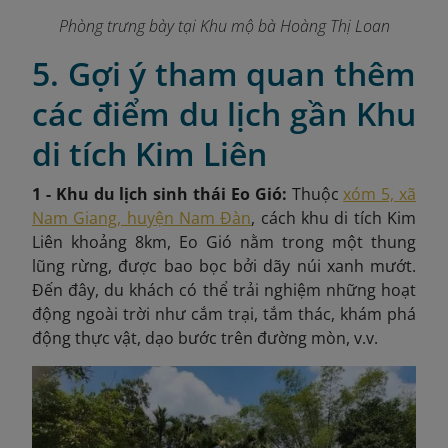
Phòng trưng bày tại Khu mộ bà Hoàng Thị Loan
5. Gợi ý tham quan thêm
các điểm du lịch gần Khu
di tích Kim Liên
1 - Khu du lịch sinh thái Eo Gió:
Thuộc
xóm 5, xã
Nam Giang, huyện Nam Đàn
,
cách khu di tích Kim
Liên khoảng 8km, Eo Gió nằm trong một thung
lũng rừng, được bao bọc bởi dãy núi xanh mướt.
Đến đây, du khách có thể trải nghiệm những hoạt
động ngoài trời như cắm trại, tắm thác, khám phá
động thực vật, dạo bước trên đường mòn, v.v.