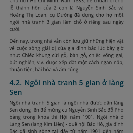
Chủ tịch Hồ Chí Minh. Năm 1883, để chuẩn bị cho
lễ thành hôn của 2 con là Nguyễn Sinh Sắc và
Hoàng Thị Loan, cụ Đường đã dựng cho họ một
ngôi nhà tranh 3 gian làm chỗ ở riêng sau ngày
cưới.
Đến nay, trong nhà vẫn còn lưu giữ những hiện vật
về cuộc sống giải dị của gia đình bác lúc bấy giờ
như: Chiếc khung cửi gỗ, bàn gỗ, chiếc võng gai,
bút nghiên, v.v. được xếp đặt một cách ngăn nắp,
thuận tiện, hài hòa và ấm cúng.
4.2. Ngôi nhà tranh 5 gian ở làng
Sen
Ngôi nhà tranh 5 gian là ngôi nhà được dân làng
Sen dựng lên để mừng cụ Nguyễn Sinh Sắc đỗ Phó
bảng trong khoa thi Hội năm 1901. Ngôi nhà ở
Làng Sen (làng Kim Liên) - quê nội Bác Hồ, gia đình
Bác đã sinh sống tại đây từ năm 1901 đến năm