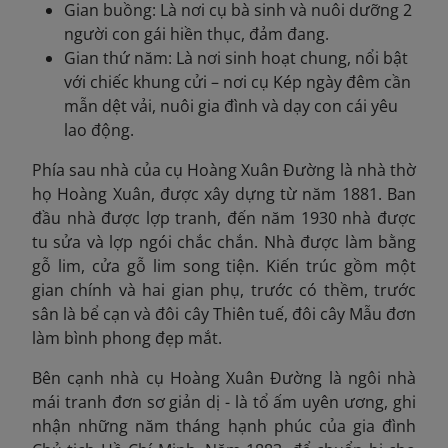
Gian buồng: Là nơi cụ bà sinh và nuôi dưỡng 2
người con gái hiền thục, đảm đang.
Gian thứ năm: Là nơi sinh hoạt chung, nổi bật
với chiếc khung cửi – nơi cụ Kép ngày đêm cần
mẫn dệt vải, nuôi gia đình và dạy con cái yêu
lao động.
Phía sau nhà của cụ Hoàng Xuân Đường là nhà thờ
họ Hoàng Xuân, được xây dựng từ năm 1881. Ban
đầu nhà được lợp tranh, đến năm 1930 nhà được
tu sửa và lợp ngói chắc chắn. Nhà được làm bằng
gỗ lim, cửa gỗ lim song tiện. Kiến trúc gồm một
gian chính và hai gian phụ, trước có thềm, trước
sân là bể cạn và đôi cây Thiên tuế, đôi cây Mẫu đơn
làm bình phong đẹp mắt.
Bên cạnh nhà cụ Hoàng Xuân Đường là ngôi nhà
mái tranh đơn sơ giản dị - là tổ ấm uyên ương, ghi
nhận những năm tháng hạnh phúc của gia đình