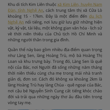
Khu di tích Kim Liên thuộc
xã Kim Liên, huyện Nam
Đàn, tỉnh Nghệ An
, cách trung tâm thị xã Cửa Lò
khoảng 15 - 17km. Đây là một điểm đến
du lịch
Nghệ An
nổi tiếng, nơi lưu giữ lưu giữ những hiện
vật, kỷ vật, tài liệu, một không gian văn hóa - lịch sử
về thời niên thiếu của Chủ tịch Hồ Chí Minh và
những người thân trong gia đình.
Quần thể này bao gồm nhiều địa điểm quan trọng
như Làng Sen, làng Hoàng Trù, mộ bà Hoàng Thị
Loan và khu trưng bày. Trong đó, Làng Sen là quê
nội của Bác, nơi Người đã sống những năm tháng
thời niên thiếu cùng cha mẹ trong mái nhà tranh
giản dị, đơn sơ. Cách đó không xa khoảng 2km là
làng Hoàng Trù hay làng Chùa - quê ngoại của Bác,
nơi cậu bé Nguyễn Sinh Cung cất tiếng khóc chào
đời và trải qua những ngày thơ ấu đầu tiên trong
vòng tay mẹ.