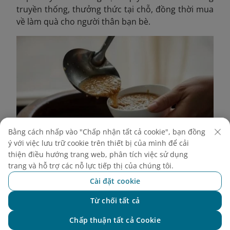
truyền thống, thưởng thức tại chỗ, đồng thời mua
về làm quà cho người thân bạn bè.
Bằng cách nhấp vào "Chấp nhận tất cả cookie", bạn đồng
ý với việc lưu trữ cookie trên thiết bị của mình để cải
thiện điều hướng trang web, phân tích việc sử dụng
trang và hỗ trợ các nỗ lực tiếp thị của chúng tôi.
Cài đặt cookie
Tương Nam Đàn, đặc sản trứ danh được làm nên từ sự
khéo léo, tỉ mỉ của người dân xứ Nghệ.
Từ chối tất cả
Chat với NEO
3. Đền Ông Hoàng Mười Nghệ An:
Tọa lạc tại xã
Chấp thuận tất cả Cookie