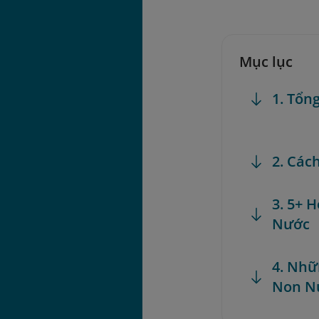
Mục lục
1. Tổn
2. Các
3. 5+ 
Nước
4. Nhữ
Non N