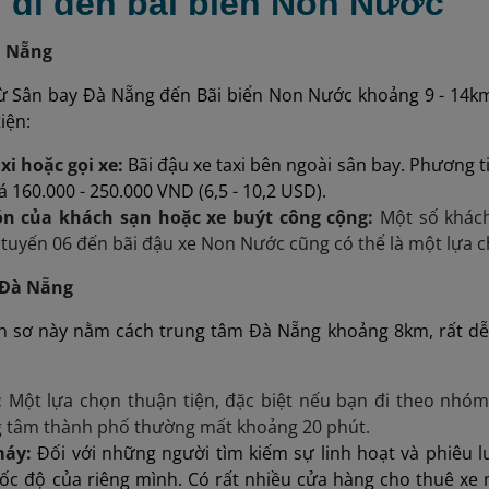
h đi đến bãi biển Non Nước
à Nẵng
ừ Sân bay Đà Nẵng đến Bãi biển Non Nước khoảng 9 - 14km
iện:
xi hoặc gọi xe:
Bãi đậu xe taxi bên ngoài sân bay. Phương t
á 160.000 - 250.000 VND (6,5 - 10,2 USD).
n của khách sạn hoặc xe buýt công cộng:
Một số khách
tuyến 06 đến bãi đậu xe Non Nước cũng có thể là một lựa c
 Đà Nẵng
n sơ này nằm cách trung tâm Đà Nẵng khoảng 8km, rất dễ
:
Một lựa chọn thuận tiện, đặc biệt nếu bạn đi theo nhó
g tâm thành phố thường mất khoảng 20 phút.
máy:
Đối với những người tìm kiếm sự linh hoạt và phiêu 
ốc độ của riêng mình. Có rất nhiều cửa hàng cho thuê xe