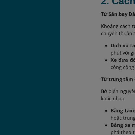
2. Các
Từ Sân bay Đ
Khoảng cách t
chuyển thuận t
Dịch vụ ta
phút với gi
Xe đưa đó
công cộng 
Từ trung tâm
Bờ biển nguyê
khác nhau:
Bằng taxi
hoặc trun
Bằng xe 
phá theo t