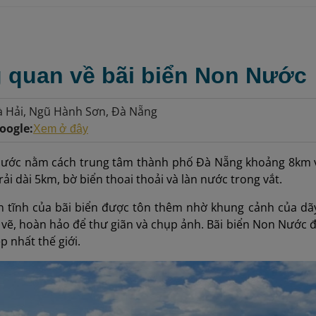
g quan về bãi biển Non Nước
à Hải, Ngũ Hành Sơn, Đà Nẵng
oogle:
Xem ở đây
Nước nằm cách trung tâm thành phố Đà Nẵng khoảng 8km về
rải dài 5km, bờ biển thoai thoải và làn nước trong vắt.
n tĩnh của bãi biển được tôn thêm nhờ khung cảnh của dã
vẽ, hoàn hảo để thư giãn và chụp ảnh. Bãi biển Non Nước đ
p nhất thế giới.