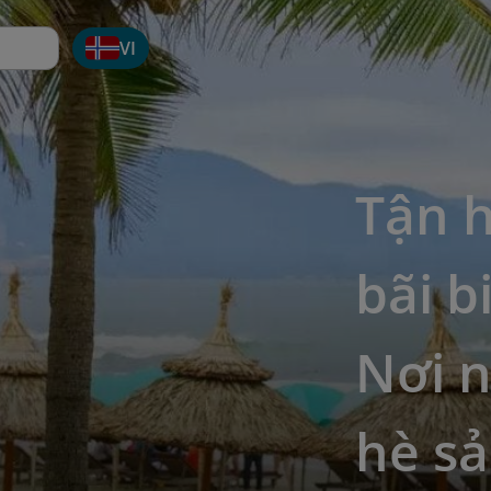
VI
Tận 
bãi b
Nơi 
hè sả