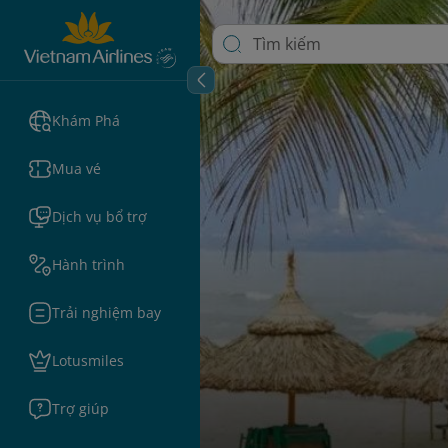
Khám Phá
Mua vé
Dịch vụ bổ trợ
Hành trình
Trải nghiệm bay
Lotusmiles
Trợ giúp