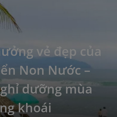
hưởng vẻ đẹp của
iển Non Nước –
nghỉ dưỡng mùa
ng khoái