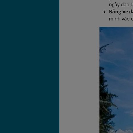
ngày dao đ
Bằng xe đ
mình vào 