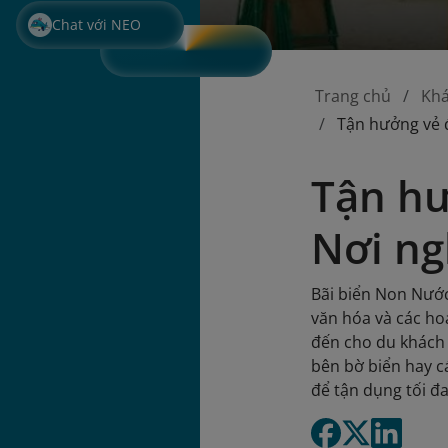
Chat với NEO
Trang chủ
Kh
Tận hưởng vẻ 
Tận hư
Nơi ng
Bãi biển Non Nước
văn hóa và các ho
đến cho du khách 
bên bờ biển hay c
để tận dụng tối đ