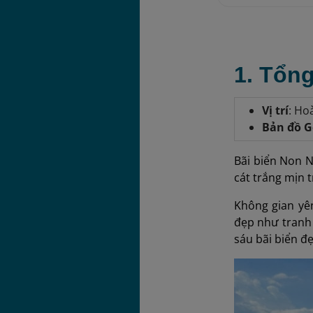
1. Tổn
Vị trí
: Ho
Bản đồ G
Bãi biển Non 
cát trắng mịn t
Không gian yê
đẹp như tranh 
sáu bãi biển đẹ