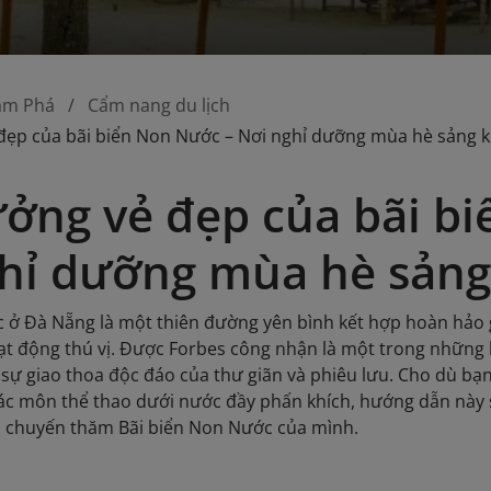
ám Phá
Cẩm nang du lịch
đẹp của bãi biển Non Nước – Nơi nghỉ dưỡng mùa hè sảng k
ởng vẻ đẹp của bãi b
hỉ dưỡng mùa hè sảng
 ở Đà Nẵng là một thiên đường yên bình kết hợp hoàn hảo 
ạt động thú vị. Được Forbes công nhận là một trong những 
sự giao thoa độc đáo của thư giãn và phiêu lưu. Cho dù b
ác môn thể thao dưới nước đầy phấn khích, hướng dẫn này 
a chuyến thăm Bãi biển Non Nước của mình.​