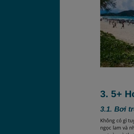
3. 5+ 
3.1. Bơi 
Không có gì tu
ngọc lam và n