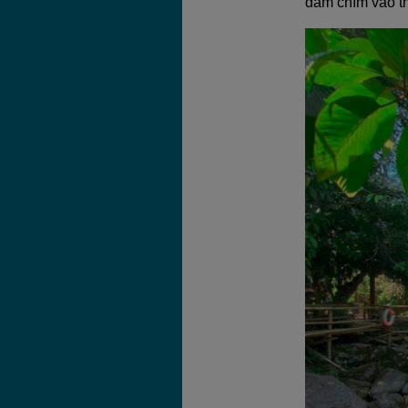
đắm chìm vào th