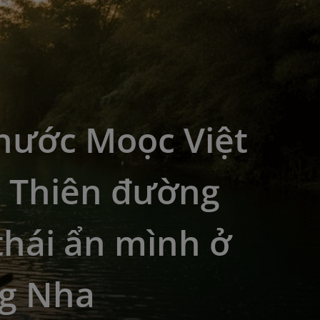
nước Moọc Việt
 Thiên đường
thái ẩn mình ở
g Nha