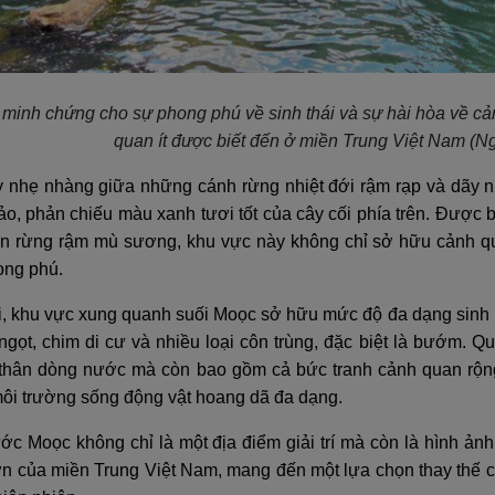
 minh chứng cho sự phong phú về sinh thái và sự hài hòa về c
quan ít được biết đến ở miền Trung Việt Nam
(Ng
 nhẹ nhàng giữa những cánh rừng nhiệt đới rậm rạp và dãy nú
o, phản chiếu màu xanh tươi tốt của cây cối phía trên. Được 
án rừng rậm mù sương, khu vực này không chỉ sở hữu cảnh 
ong phú.
i, khu vực xung quanh suối Moọc sở hữu mức độ đa dạng sinh h
gọt, chim di cư và nhiều loại côn trùng, đặc biệt là bướm. Q
thân dòng nước mà còn bao gồm cả bức tranh cảnh quan rộng
môi trường sống động vật hoang dã đa dạng.
c Moọc không chỉ là một địa điểm giải trí mà còn là hình ảnh
ơn của miền Trung Việt Nam, mang đến một lựa chọn thay thế c