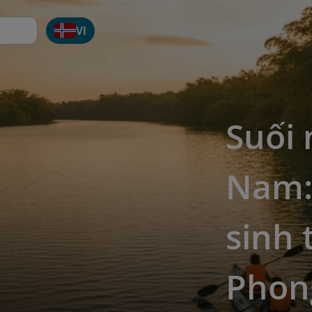
VI
Suối 
Nam:
sinh 
Phon