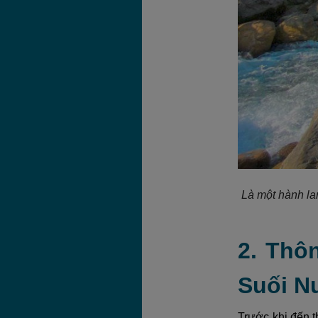
Là một hành la
2. Thô
Suối N
Trước khi đến t