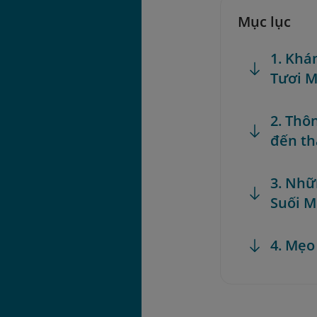
Mục lục
1. Khá
Tươi M
2. Thô
đến t
3. Nhữ
Suối 
4. Mẹo