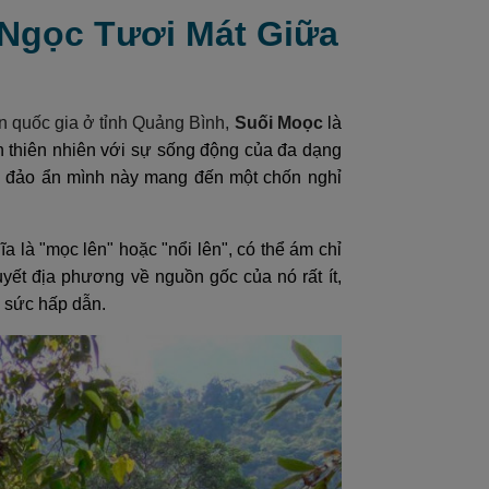
 Ngọc Tươi Mát Giữa
 quốc gia ở tỉnh Quảng Bình,
Suối Moọc
là
n thiên nhiên với sự sống động của đa dạng
ốc đảo ẩn mình này mang đến một chốn nghỉ
là "mọc lên" hoặc "nổi lên", có thể ám chỉ
yết địa phương về nguồn gốc của nó rất ít,
 sức hấp dẫn.