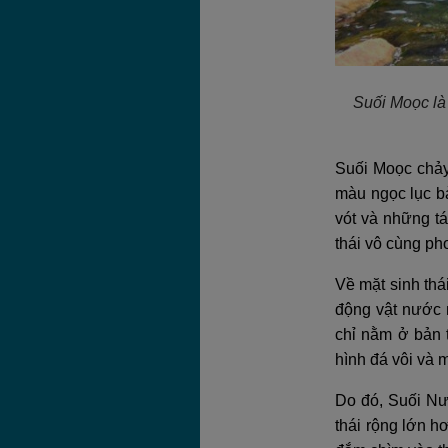
Suối Moọc là
Suối Moọc chảy
màu ngọc lục bả
vót và những t
thái vô cùng ph
Về mặt sinh thá
động vật nước n
chỉ nằm ở bản 
hình đá vôi và 
Do đó, Suối Nướ
thái rộng lớn h