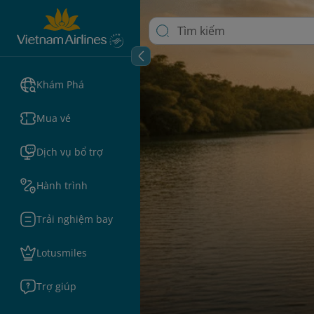
Khám Phá
Mua vé
Dịch vụ bổ trợ
Hành trình
Trải nghiệm bay
Lotusmiles
Trợ giúp