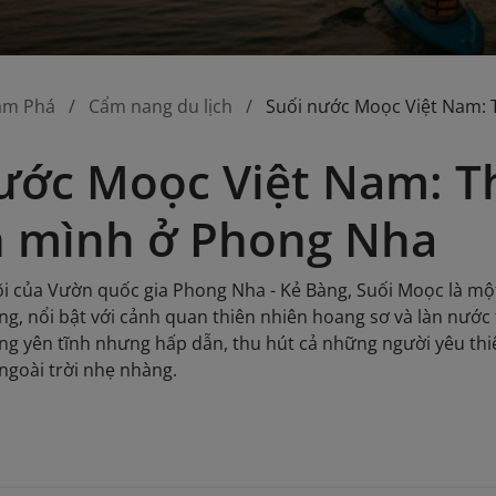
ám Phá
Cẩm nang du lịch
Suối nước Moọc Việt Nam: 
ước Moọc Việt Nam: T
n mình ở Phong Nha
i của Vườn quốc gia Phong Nha - Kẻ Bàng, Suối Moọc là một
ọng, nổi bật với cảnh quan thiên nhiên hoang sơ và làn nướ
g yên tĩnh nhưng hấp dẫn, thu hút cả những người yêu th
ngoài trời nhẹ nhàng.