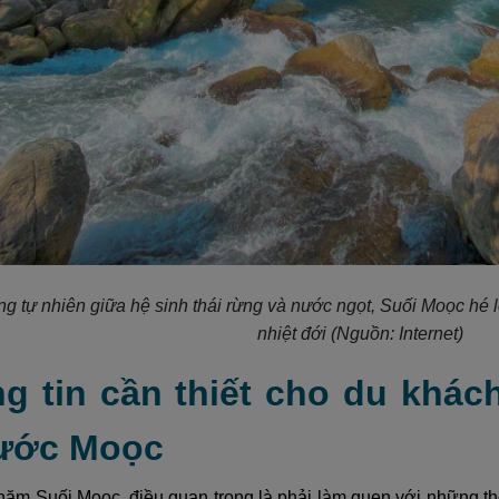
ng tự nhiên giữa hệ sinh thái rừng và nước ngọt, Suối Moọc hé
nhiệt đới
(Nguồn: Internet)
ng tin cần thiết cho du khác
ước Moọc
hăm Suối Moọc, điều quan trọng là phải làm quen với những thô