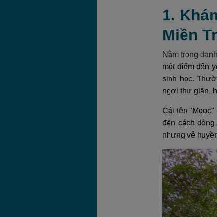
1. Khá
Miền T
Nằm trong danh
một điểm đến y
sinh học. Thườ
ngơi thư giãn, 
Cái tên "Moọc" 
đến cách dòng 
nhưng vẻ huyền