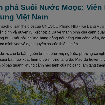
m phá Suối Nước Moọc: Viên
rung Việt Nam
 sách di sản thế giới của UNESCO Phong Nha - Kẻ Bang Vườn
ên bình và quyến rũ, kết hợp giữa vẻ thanh bình của cảnh qua
ng bị lu mờ bởi những hang động nổi tiếng của công viên, 
hòa mình vào vẻ đẹp nguyên sơ của thiên nhiên.
được cho là bắt nguồn từ một phương ngữ địa phương có nghĩa 
suối bất ngờ xuất hiện giữa những tảng đá. Mặc dù truyền thu
 bí bao quanh khung cảnh hẻo lánh của nó càng làm tăng thêm