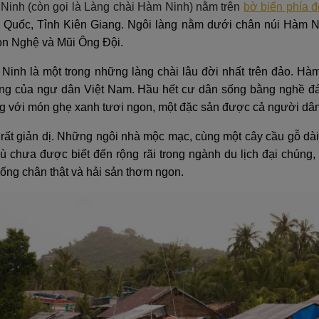
Ninh (còn gọi là Làng chài Hàm Ninh) nằm trên
bờ biển phía 
Quốc, Tỉnh Kiên Giang. Ngôi làng nằm dưới chân núi Hàm N
òn Nghệ và Mũi Ông Đội.
Ninh là một trong những làng chài lâu đời nhất trên đảo. Hàm
ống của ngư dân Việt Nam. Hầu hết cư dân sống bằng nghề đán
ếng với món ghẹ xanh tươi ngon, một đặc sản được cả người dân
 rất giản dị. Những ngôi nhà mộc mạc, cùng một cây cầu gỗ dà
ù chưa được biết đến rộng rãi trong ngành du lịch đại chúng,
sống chân thật và hải sản thơm ngon.