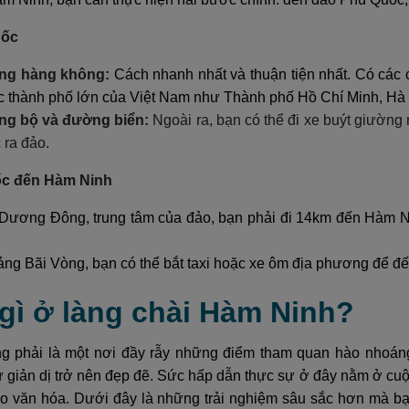
uốc
ng hàng không:
Cách nhanh nhất và thuận tiện nhất. Có các
c thành phố lớn của Việt Nam như Thành phố Hồ Chí Minh, Hà
g bộ và đường biển:
Ngoài ra, bạn có thể đi xe buýt giườn
 ra đảo.
ốc đến Hàm Ninh
n Dương Đông, trung tâm của đảo, bạn phải đi 14km đến Hàm Ni
ng Bãi Vòng, bạn có thể bắt taxi hoặc xe ôm địa phương để đ
 gì ở làng chài Hàm Ninh?
 phải là một nơi đầy rẫy những điểm tham quan hào nhoáng
 giản dị trở nên đẹp đẽ. Sức hấp dẫn thực sự ở đây nằm ở cuộ
o văn hóa. Dưới đây là những trải nghiệm sâu sắc hơn mà bạn