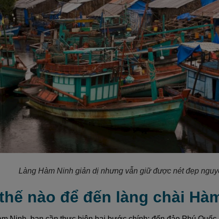
Làng Hàm Ninh giản dị nhưng vẫn giữ được nét đẹp nguyê
 thế nào để đến làng chài Hà
m Ninh, bạn cần thực hiện hai bước chính: đến đảo Phú Quốc, 