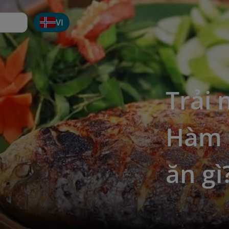
VI
Trải 
Hàm 
ăn gì