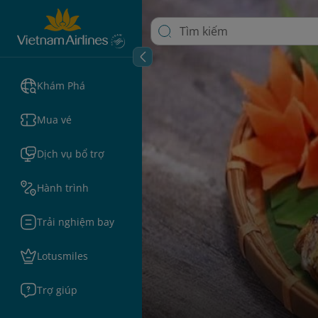
Khám Phá
Mua vé
Dịch vụ bổ trợ
Hành trình
Trải nghiệm bay
Lotusmiles
Trợ giúp