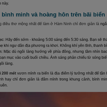
 này.
 bình minh và hoàng hôn trên bãi biển
g điều thơ mộng nhất để làm ở Hàm Ninh chỉ đơn giản là
ngắ
ọc
: Hãy đến sớm - khoảng 5:00 sáng đến 5:30 sáng. Bạn sẽ th
ẹ khi ngư dân địa phương ra khơi. Không khí yên tĩnh, thanh b
n
: Mặc dù ngôi làng hướng về phía đông, nhưng tầm nhìn ba
goạn mục vào cuối buổi chiều. Ánh sáng phản chiếu từ sóng biể
ôi làng.
i 200 mét
vươn mình ra biển là địa điểm lý tưởng nhất để tậ
nh hay chỉ đơn giản là đắm mình trong khung cảnh, bình mi
quên.