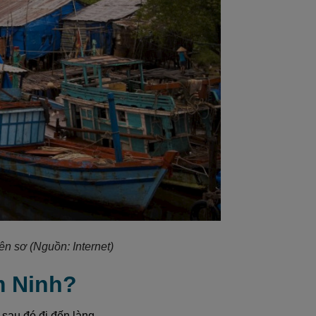
n sơ (Nguồn: Internet)
m Ninh?
sau đó đi đến làng.