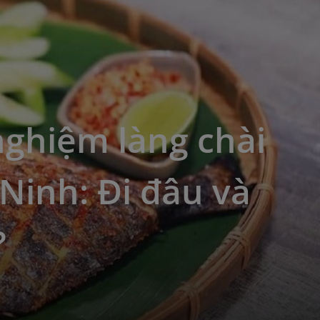
nghiệm làng chài
Ninh: Đi đâu và
?