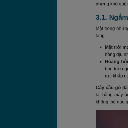
nhưng khó quên
3.1. Ngắm
Một trong nhữn
lặng.
Mặt trời m
hồng dịu nh
Hoàng hô
bầu trời n
rực khắp ng
Cây cầu gỗ dà
lại bằng máy ả
không thể nào 