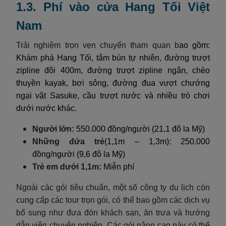
1.3. Phí vào cửa Hang Tối Việt
Nam
Trải nghiệm trọn vẹn chuyến tham quan b
ao gồm:
Khám phá Hang Tối, tắm bùn tự nhiên, đường trượt
zipline đôi 400m, đường trượt zipline ngắn, chèo
thuyền kayak, bơi sông, đường đua vượt chướng
ngại vật Sasuke, cầu trượt nước và nhiều trò chơi
dưới nước khác.
Người lớn:
550.000 đồng/người (21,1 đô la Mỹ)
Những đứa trẻ
(1,1m – 1,3m): 250.000
đồng/người (9,6 đô la Mỹ)
Trẻ em dưới 1,1m:
Miễn phí
Ngoài các gói tiêu chuẩn, một số công ty du lịch còn
cung cấp các tour trọn gói, có thể bao gồm các dịch vụ
bổ sung như đưa đón khách sạn, ăn trưa và hướng
dẫn viên chuyên nghiệp. Các gói nâng cao này có thể