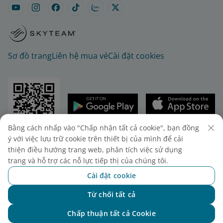
Sơ đồ trang
Liên hệ mua vé
Cài đặt cookies
Bằng cách nhấp vào "Chấp nhận tất cả cookie", bạn đồng
© 2025 Vietnam Airlines JSC
ý với việc lưu trữ cookie trên thiết bị của mình để cải
Tổng công ty Hàng không Việt Nam - CTCP. Số 200
thiện điều hướng trang web, phân tích việc sử dụng
Nguyễn Sơn, Phường Bồ Đề, Hà Nội.
trang và hỗ trợ các nỗ lực tiếp thị của chúng tôi.
Điện thoại: (+84-24) 38272289. Fax: (+84-24)
Cài đặt cookie
38722375
Giấy chứng nhận đăng ký doanh nghiệp, mã số
Từ chối tất cả
Chat với NEO
doanh nghiệp 0100107518, đăng ký lần đầu ngày
Chấp thuận tất cả Cookie
30/6/2010, đăng ký thay đổi lần thứ 10 ngày